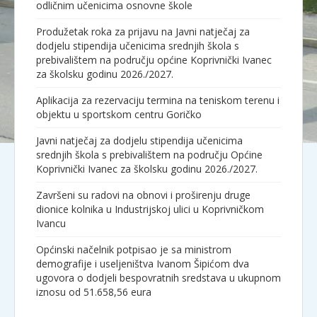
odličnim učenicima osnovne škole
Produžetak roka za prijavu na Javni natječaj za
dodjelu stipendija učenicima srednjih škola s
prebivalištem na području općine Koprivnički Ivanec
za školsku godinu 2026./2027.
Aplikacija za rezervaciju termina na teniskom terenu i
objektu u sportskom centru Goričko
Javni natječaj za dodjelu stipendija učenicima
srednjih škola s prebivalištem na području Općine
Koprivnički Ivanec za školsku godinu 2026./2027.
Završeni su radovi na obnovi i proširenju druge
dionice kolnika u Industrijskoj ulici u Koprivničkom
Ivancu
Općinski načelnik potpisao je sa ministrom
demografije i useljeništva Ivanom Šipićom dva
ugovora o dodjeli bespovratnih sredstava u ukupnom
iznosu od 51.658,56 eura