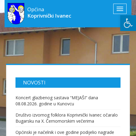
Općina
Toggle
Open
Koprivnički Ivanec
navigati
NOVOSTI
Koncert glazbenog sastava “MEJAŠI” dana
08.08.2026. godine u Kunovcu
Društvo izvornog folklora Koprivnički Ivanec očaralo
Bugarsku na X. Černomorskim večerima
Općinski je načelnik i ove godine podijelio nagrade