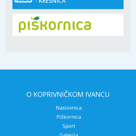
-
KRESNICA
O KOPRIVNIČKOM IVANCU
Naslovnica
Piškornica
Sport
Galerija