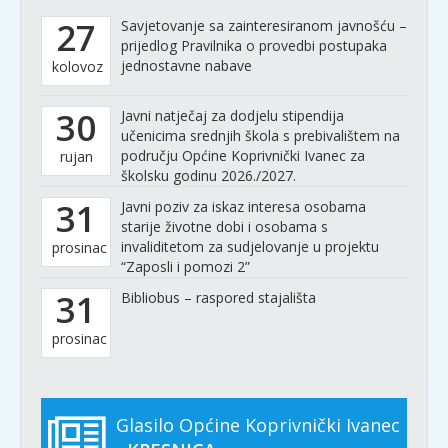
27
Savjetovanje sa zainteresiranom javnošću –
prijedlog Pravilnika o provedbi postupaka
jednostavne nabave
kolovoz
30
Javni natječaj za dodjelu stipendija
učenicima srednjih škola s prebivalištem na
području Općine Koprivnički Ivanec za
rujan
školsku godinu 2026./2027.
31
Javni poziv za iskaz interesa osobama
starije životne dobi i osobama s
invaliditetom za sudjelovanje u projektu
prosinac
“Zaposli i pomozi 2”
31
Bibliobus – raspored stajališta
prosinac
Glasilo Općine Koprivnički Ivanec