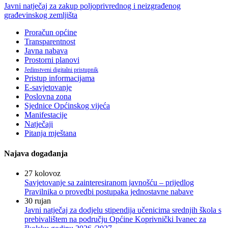
Javni natječaj za zakup poljoprivrednog i neizgrađenog
građevinskog zemljišta
Proračun općine
Transparentnost
Javna nabava
Prostorni planovi
Jedinstveni digitalni pristupnik
Pristup informacijama
E-savjetovanje
Poslovna zona
Sjednice Općinskog vijeća
Manifestacije
Natječaji
Pitanja mještana
Najava događanja
27
kolovoz
Savjetovanje sa zainteresiranom javnošću – prijedlog
Pravilnika o provedbi postupaka jednostavne nabave
30
rujan
Javni natječaj za dodjelu stipendija učenicima srednjih škola s
prebivalištem na području Općine Koprivnički Ivanec za