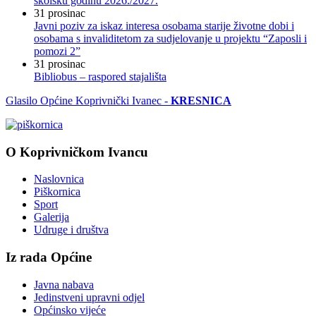
školsku godinu 2026./2027.
31
prosinac
Javni poziv za iskaz interesa osobama starije životne dobi i
osobama s invaliditetom za sudjelovanje u projektu “Zaposli i
pomozi 2”
31
prosinac
Bibliobus – raspored stajališta
Glasilo Općine Koprivnički Ivanec -
KRESNICA
O Koprivničkom Ivancu
Naslovnica
Piškornica
Sport
Galerija
Udruge i društva
Iz rada Općine
Javna nabava
Jedinstveni upravni odjel
Općinsko vijeće