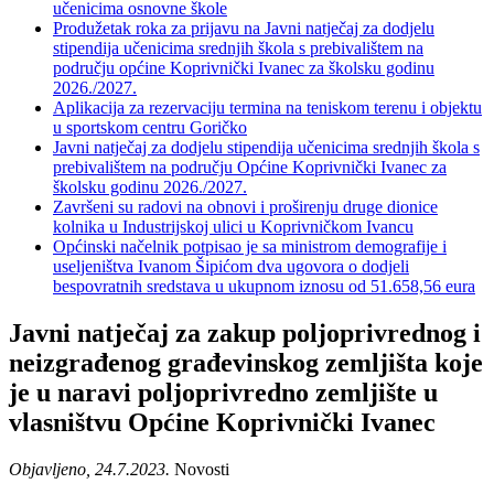
učenicima osnovne škole
Produžetak roka za prijavu na Javni natječaj za dodjelu
stipendija učenicima srednjih škola s prebivalištem na
području općine Koprivnički Ivanec za školsku godinu
2026./2027.
Aplikacija za rezervaciju termina na teniskom terenu i objektu
u sportskom centru Goričko
Javni natječaj za dodjelu stipendija učenicima srednjih škola s
prebivalištem na području Općine Koprivnički Ivanec za
školsku godinu 2026./2027.
Završeni su radovi na obnovi i proširenju druge dionice
kolnika u Industrijskoj ulici u Koprivničkom Ivancu
Općinski načelnik potpisao je sa ministrom demografije i
useljeništva Ivanom Šipićom dva ugovora o dodjeli
bespovratnih sredstava u ukupnom iznosu od 51.658,56 eura
Javni natječaj za zakup poljoprivrednog i
neizgrađenog građevinskog zemljišta koje
je u naravi poljoprivredno zemljište u
vlasništvu Općine Koprivnički Ivanec
Objavljeno, 24.7.2023.
Novosti