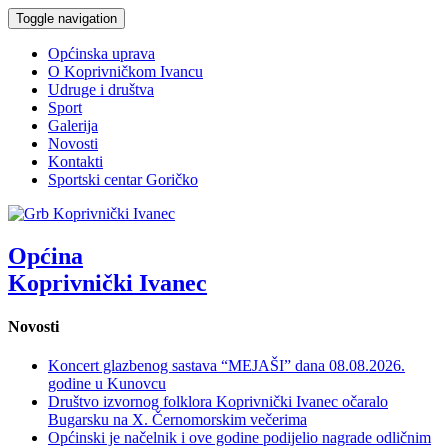
Toggle navigation
Općinska uprava
O Koprivničkom Ivancu
Udruge i društva
Sport
Galerija
Novosti
Kontakti
Sportski centar Goričko
Općina
Koprivnički Ivanec
Novosti
Koncert glazbenog sastava “MEJAŠI” dana 08.08.2026.
godine u Kunovcu
Društvo izvornog folklora Koprivnički Ivanec očaralo
Bugarsku na X. Černomorskim večerima
Općinski je načelnik i ove godine podijelio nagrade odličnim