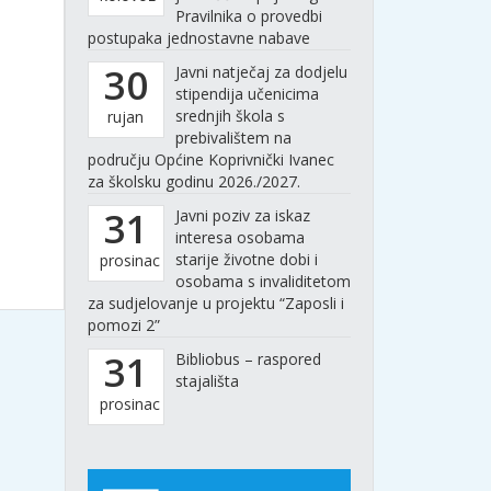
Pravilnika o provedbi
postupaka jednostavne nabave
30
Javni natječaj za dodjelu
stipendija učenicima
srednjih škola s
rujan
prebivalištem na
području Općine Koprivnički Ivanec
za školsku godinu 2026./2027.
31
Javni poziv za iskaz
interesa osobama
starije životne dobi i
prosinac
osobama s invaliditetom
za sudjelovanje u projektu “Zaposli i
pomozi 2”
31
Bibliobus – raspored
stajališta
prosinac