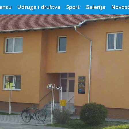
vancu
Udruge i društva
Sport
Galerija
Novost