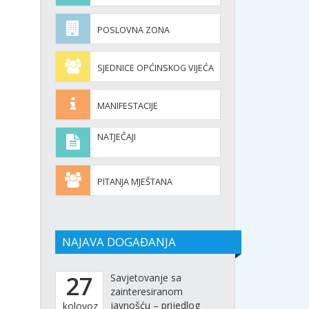
POSLOVNA ZONA
SJEDNICE OPĆINSKOG VIJEĆA
MANIFESTACIJE
NATJEČAJI
PITANJA MJEŠTANA
NAJAVA DOGAĐANJA
27
Savjetovanje sa
zainteresiranom
javnošću – prijedlog
kolovoz