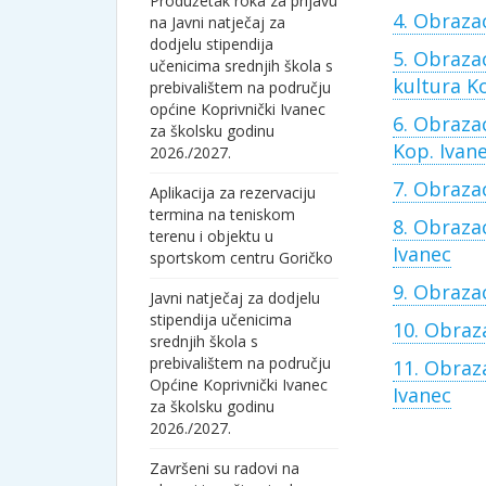
Produžetak roka za prijavu
4. Obraza
na Javni natječaj za
dodjelu stipendija
5. Obraza
učenicima srednjih škola s
kultura K
prebivalištem na području
općine Koprivnički Ivanec
6. Obraza
za školsku godinu
Kop. Ivan
2026./2027.
7. Obrazac
Aplikacija za rezervaciju
termina na teniskom
8. Obrazac
terenu i objektu u
Ivanec
sportskom centru Goričko
9. Obraza
Javni natječaj za dodjelu
stipendija učenicima
10. Obraza
srednjih škola s
prebivalištem na području
11. Obraza
Općine Koprivnički Ivanec
Ivanec
za školsku godinu
2026./2027.
Završeni su radovi na