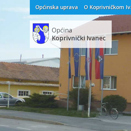
Općinska uprava
O Koprivničkom I
Općina
Koprivnički Ivanec