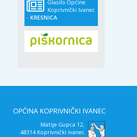
Glasilo Općine
Koprivnički Ivanec
-
KRESNICA
OPĆINA KOPRIVNIČKI IVANEC
Matije Gupca 12,
48314 Koprivnički Ivanec