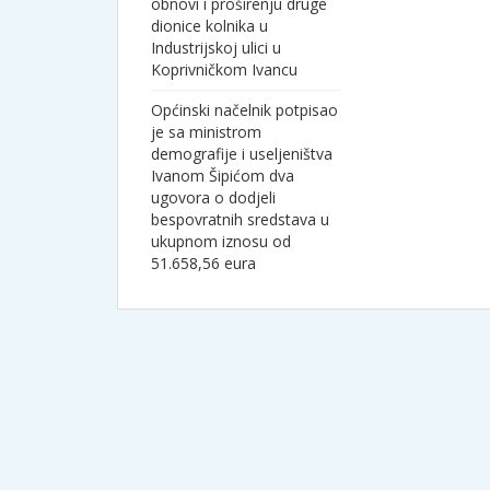
obnovi i proširenju druge
dionice kolnika u
Industrijskoj ulici u
Koprivničkom Ivancu
Općinski načelnik potpisao
je sa ministrom
demografije i useljeništva
Ivanom Šipićom dva
ugovora o dodjeli
bespovratnih sredstava u
ukupnom iznosu od
51.658,56 eura