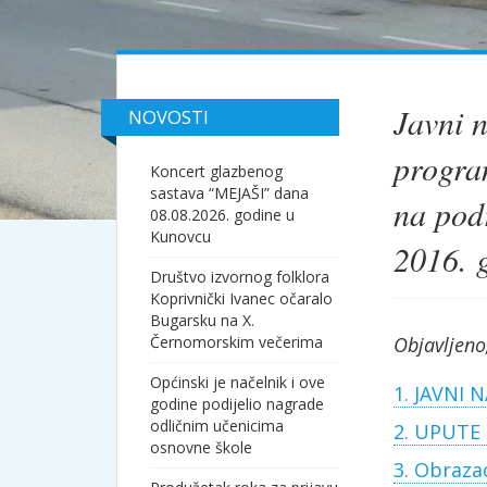
Javni n
NOVOSTI
progra
Koncert glazbenog
sastava “MEJAŠI” dana
na pod
08.08.2026. godine u
Kunovcu
2016. 
Društvo izvornog folklora
Koprivnički Ivanec očaralo
Bugarsku na X.
Černomorskim večerima
Objavljeno
Općinski je načelnik i ove
1. JAVNI N
godine podijelio nagrade
odličnim učenicima
2. UPUTE 
osnovne škole
3. Obrazac