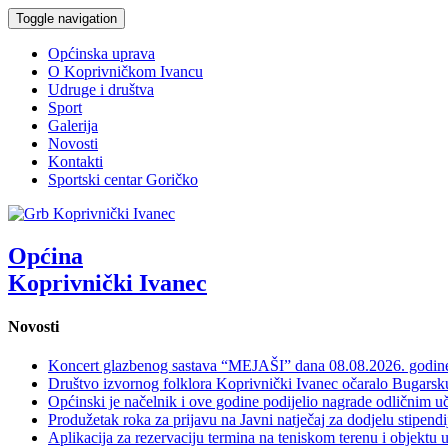
Toggle navigation
Općinska uprava
O Koprivničkom Ivancu
Udruge i društva
Sport
Galerija
Novosti
Kontakti
Sportski centar Goričko
Općina
Koprivnički Ivanec
Novosti
Koncert glazbenog sastava “MEJAŠI” dana 08.08.2026. godi
Društvo izvornog folklora Koprivnički Ivanec očaralo Bugars
Općinski je načelnik i ove godine podijelio nagrade odličnim 
Produžetak roka za prijavu na Javni natječaj za dodjelu stipen
Aplikacija za rezervaciju termina na teniskom terenu i objektu