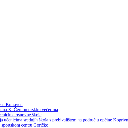
ne u Kunovcu
ku na X. Černomorskim večerima
učenicima osnovne škole
dija učenicima srednjih škola s prebivalištem na području općine Kopri
 u sportskom centru Goričko