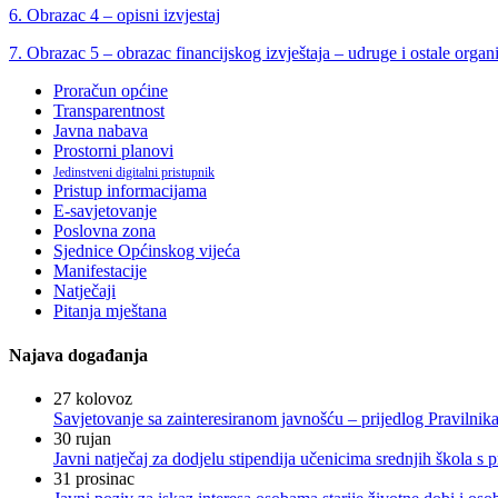
6. Obrazac 4 – opisni izvjestaj
7. Obrazac 5 – obrazac financijskog izvještaja – udruge i ostale organ
Proračun općine
Transparentnost
Javna nabava
Prostorni planovi
Jedinstveni digitalni pristupnik
Pristup informacijama
E-savjetovanje
Poslovna zona
Sjednice Općinskog vijeća
Manifestacije
Natječaji
Pitanja mještana
Najava događanja
27
kolovoz
Savjetovanje sa zainteresiranom javnošću – prijedlog Pravilni
30
rujan
Javni natječaj za dodjelu stipendija učenicima srednjih škola 
31
prosinac