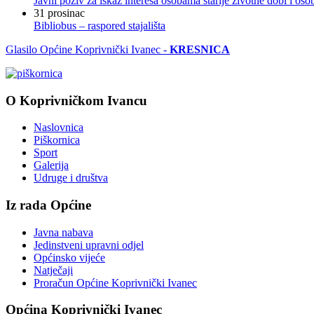
Javni poziv za iskaz interesa osobama starije životne dobi i os
31
prosinac
Bibliobus – raspored stajališta
Glasilo Općine Koprivnički Ivanec -
KRESNICA
O Koprivničkom Ivancu
Naslovnica
Piškornica
Sport
Galerija
Udruge i društva
Iz rada Općine
Javna nabava
Jedinstveni upravni odjel
Općinsko vijeće
Natječaji
Proračun Općine Koprivnički Ivanec
Općina Koprivnički Ivanec