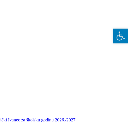
Open 
vnički Ivanec za školsku godinu 2026./2027.