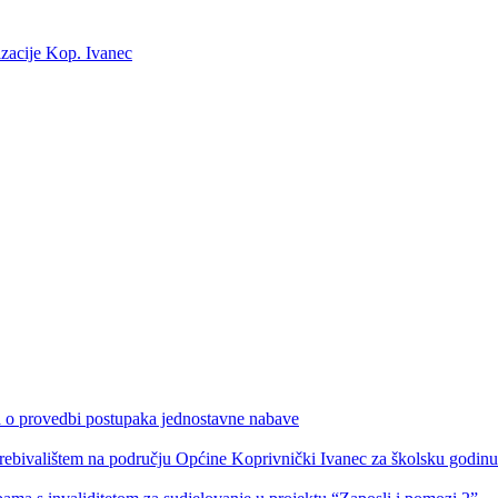
izacije Kop. Ivanec
ka o provedbi postupaka jednostavne nabave
s prebivalištem na području Općine Koprivnički Ivanec za školsku godin