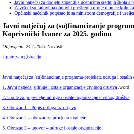
Javni natječaj za dodjelu stipendija učenicima srednjih škola 
Završeni su radovi na obnovi i proširenju druge dionice kolnik
Općinski načelnik potpisao je sa ministrom demografije i usel
Javni natječaj za (su)financiranje program
Koprivnički Ivanec za 2025. godinu
Objavljeno, 24.1.2025.
Novosti
Upute za registraciju
Javni natječaj za (su)financiranje programa-projekata udruga i ostalih 
1. Javni natječaj-udruge i ostale organizacije civilnog društva
.word
2. Upute za prijavitelje-udruge i ostale organizacije civilnog društva
3. Obrazac 1 – Popis priloga uz prijavu
4. Obrazac 2 – obrazac za procjenu kvalitete
5. Obrazac 3 – ugovor – udruge i ostale organizacije