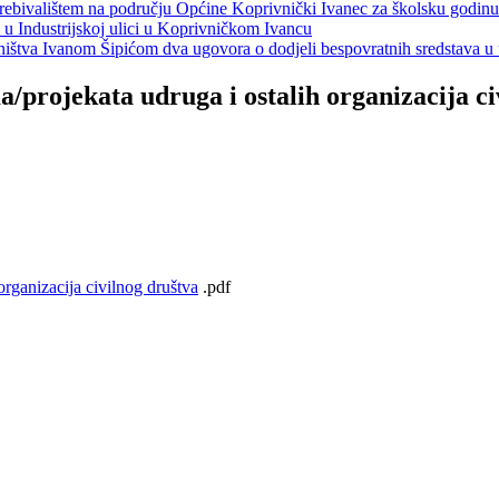
s prebivalištem na području Općine Koprivnički Ivanec za školsku godin
a u Industrijskoj ulici u Koprivničkom Ivancu
jeništva Ivanom Šipićom dva ugovora o dodjeli bespovratnih sredstava
a/projekata udruga i ostalih organizacija c
organizacija civilnog društva
.pdf