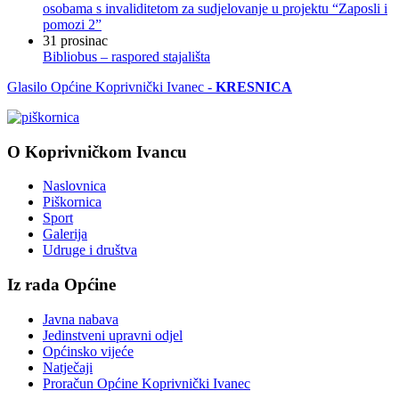
osobama s invaliditetom za sudjelovanje u projektu “Zaposli i
pomozi 2”
31
prosinac
Bibliobus – raspored stajališta
Glasilo Općine Koprivnički Ivanec -
KRESNICA
O Koprivničkom Ivancu
Naslovnica
Piškornica
Sport
Galerija
Udruge i društva
Iz rada Općine
Javna nabava
Jedinstveni upravni odjel
Općinsko vijeće
Natječaji
Proračun Općine Koprivnički Ivanec