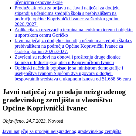
učenicima osnovne škole
Produžetak roka za prijavu na Javni natječaj za dodjelu
stipendija učenicima srednjih škola s prebivalištem na
području općine Koprivnički Ivanec za školsku godinu
2026./2027.
Aplikacija za rezervaciju termina na teniskom terenu i objektu
u sportskom centru Goričko
Javni natječaj za dodjelu stipendija učenicima srednjih škola s
prebivalištem na području Općine Koprivnički Ivanec za
školsku godinu 2026./2027.
Završeni su radovi na obnovi i proširenju druge dionice
kolnika u Industrijskoj ulici u Koprivničkom Ivancu
Općinski načelnik potpisao je sa ministrom demografije i
useljeništva Ivanom Šipićom dva ugovora o dodjeli
bespovratnih sredstava u ukupnom iznosu od 51.658,56 eura
Javni natječaj za prodaju neizgrađenog
građevinskog zemljišta u vlasništvu
Općine Koprivnički Ivanec
Objavljeno, 24.7.2023.
Novosti
Javni natječaj za prodaju neizgrađenog građevinskog zemljišta