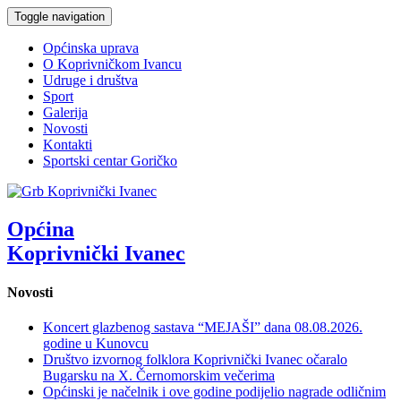
Toggle navigation
Općinska uprava
O Koprivničkom Ivancu
Udruge i društva
Sport
Galerija
Novosti
Kontakti
Sportski centar Goričko
Općina
Koprivnički Ivanec
Novosti
Koncert glazbenog sastava “MEJAŠI” dana 08.08.2026.
godine u Kunovcu
Društvo izvornog folklora Koprivnički Ivanec očaralo
Bugarsku na X. Černomorskim večerima
Općinski je načelnik i ove godine podijelio nagrade odličnim