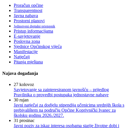
Proračun općine
Transparentnost
Javna nabava
Prostorni planovi
Jedinstveni digitalni pristupnik
Pristup informacijama
E-savjetovanje
Poslovna zona
Sjednice Općinskog vijeća
Manifestacije
Natječaji
Pitanja mještana
Najava događanja
27
kolovoz
Savjetovanje sa zainteresiranom javnošću – prijedlog
Pravilnika o provedbi postupaka jednostavne nabave
30
rujan
Javni natječaj za dodjelu stipendija učenicima srednjih škola s
prebivalištem na području Općine Koprivnički Ivanec za
školsku godinu 2026./2027.
31
prosinac
Javni poziv za iskaz interesa osobama starije životne dobi i