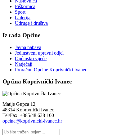
Naslovnica
Piškornica
Sport
Galerija
Udruge i društva
Iz rada Općine
Javna nabava
Jedinstveni upravni odjel
Općinsko vijeće
Natječaji
Proračun Općine Koprivnički Ivanec
Općina Koprivnički Ivanec
Matije Gupca 12,
48314 Koprivnički Ivanec
Tel/Fax: +385/48 638-100
opcina@koprivnicki-ivanec.hr