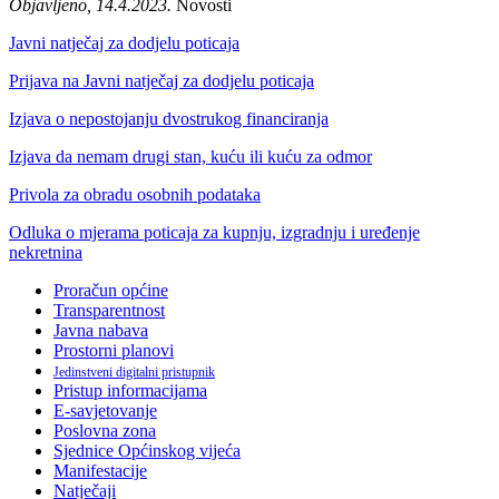
Objavljeno, 14.4.2023.
Novosti
Javni natječaj za dodjelu poticaja
Prijava na Javni natječaj za dodjelu poticaja
Izjava o nepostojanju dvostrukog financiranja
Izjava da nemam drugi stan, kuću ili kuću za odmor
Privola za obradu osobnih podataka
Odluka o mjerama poticaja za kupnju, izgradnju i uređenje
nekretnina
Proračun općine
Transparentnost
Javna nabava
Prostorni planovi
Jedinstveni digitalni pristupnik
Pristup informacijama
E-savjetovanje
Poslovna zona
Sjednice Općinskog vijeća
Manifestacije
Natječaji