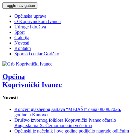
Toggle navigation
Općinska uprava
O Koprivničkom Ivancu
Udruge i društva
Sport
Galerija
Novosti
Kontakti
Sportski centar Goričko
Općina
Koprivnički Ivanec
Novosti
Koncert glazbenog sastava “MEJAŠI” dana 08.08.2026.
godine u Kunovcu
Društvo izvornog folklora Koprivnički Ivanec očaralo
Bugarsku na X. Černomorskim večerima
Općinski je načelnik i ove godine podijelio nagrade odličnim