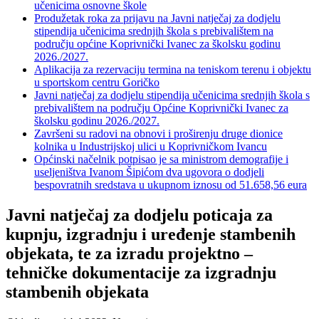
učenicima osnovne škole
Produžetak roka za prijavu na Javni natječaj za dodjelu
stipendija učenicima srednjih škola s prebivalištem na
području općine Koprivnički Ivanec za školsku godinu
2026./2027.
Aplikacija za rezervaciju termina na teniskom terenu i objektu
u sportskom centru Goričko
Javni natječaj za dodjelu stipendija učenicima srednjih škola s
prebivalištem na području Općine Koprivnički Ivanec za
školsku godinu 2026./2027.
Završeni su radovi na obnovi i proširenju druge dionice
kolnika u Industrijskoj ulici u Koprivničkom Ivancu
Općinski načelnik potpisao je sa ministrom demografije i
useljeništva Ivanom Šipićom dva ugovora o dodjeli
bespovratnih sredstava u ukupnom iznosu od 51.658,56 eura
Javni natječaj za dodjelu poticaja za
kupnju, izgradnju i uređenje stambenih
objekata, te za izradu projektno –
tehničke dokumentacije za izgradnju
stambenih objekata