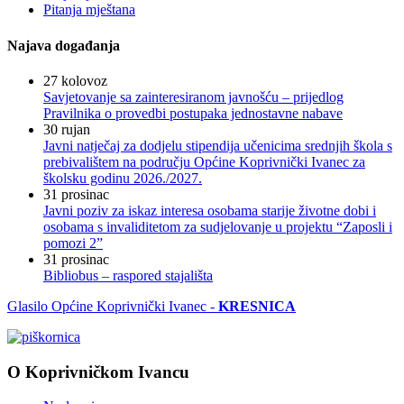
Pitanja mještana
Najava događanja
27
kolovoz
Savjetovanje sa zainteresiranom javnošću – prijedlog
Pravilnika o provedbi postupaka jednostavne nabave
30
rujan
Javni natječaj za dodjelu stipendija učenicima srednjih škola s
prebivalištem na području Općine Koprivnički Ivanec za
školsku godinu 2026./2027.
31
prosinac
Javni poziv za iskaz interesa osobama starije životne dobi i
osobama s invaliditetom za sudjelovanje u projektu “Zaposli i
pomozi 2”
31
prosinac
Bibliobus – raspored stajališta
Glasilo Općine Koprivnički Ivanec -
KRESNICA
O Koprivničkom Ivancu