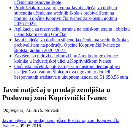
učenicima osnovne škole
Produžetak roka za prijavu na Javni natječaj za dodjelu
stipendija učenicima srednjih škola s prebivalištem na
području općine Koprivnički Ivanec za školsku godinu
2026./2027.
Aplikacija za rezervaciju termina na teniskom terenu i objektu
u sportskom centru Goričko
Javni natječaj za dodjelu stipendija učenicima srednjih škola s
prebivalištem na području Općine Koprivnički Ivanec za
školsku godinu 2026./2027.
Završeni su radovi na obnovi i proširenju druge dionice
kolnika u Industrijskoj ulici u Koprivničkom Ivancu
Općinski načelnik potpisao je sa ministrom demografije i
useljeništva Ivanom Šipićom dva ugovora o dodjeli
bespovratnih sredstava u ukupnom iznosu od 51.658,56 eura
Javni natječaj o prodaji zemljišta u
Poslovnoj zoni Koprivnički Ivanec
Objavljeno, 7.6.2016.
Novosti
Javni natječaj o prodaji zemljišta u Poslovnoj zoni Koprivnički
Ivanec
– 09.05.2016.