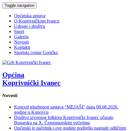
Toggle navigation
Općinska uprava
O Koprivničkom Ivancu
Udruge i društva
Sport
Galerija
Novosti
Kontakti
Sportski centar Goričko
Općina
Koprivnički Ivanec
Novosti
Koncert glazbenog sastava “MEJAŠI” dana 08.08.2026.
godine u Kunovcu
Društvo izvornog folklora Koprivnički Ivanec očaralo
Bugarsku na X. Černomorskim večerima
Općinski je načelnik i ove godine podijelio nagrade odličnim