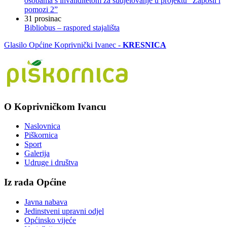
osobama s invaliditetom za sudjelovanje u projektu “Zaposli i
pomozi 2”
31
prosinac
Bibliobus – raspored stajališta
Glasilo Općine Koprivnički Ivanec -
KRESNICA
O Koprivničkom Ivancu
Naslovnica
Piškornica
Sport
Galerija
Udruge i društva
Iz rada Općine
Javna nabava
Jedinstveni upravni odjel
Općinsko vijeće