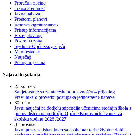
Proračun općine
Transparentnost
Javna nabava
Prostorni planovi
Jedinstveni digitalni pristupnik
Pristup informacijama
E-savjetovanje
Poslovna zona
Sjednice Općinskog vijeća
Manifestacije
Natječaji
Pitanja mještana
Najava događanja
27
kolovoz
Savjetovanje sa zainteresiranom javnošću – prijedlog
Pravilnika o provedbi postupaka jednostavne nabave
30
rujan
Javni natječaj za dodjelu stipendija učenicima srednjih škola s
prebivalištem na području Općine Koprivnički Ivanec za
školsku godinu 2026./2027.
31
prosinac
Javni poziv za iskaz interesa osobama starije životne dobi i