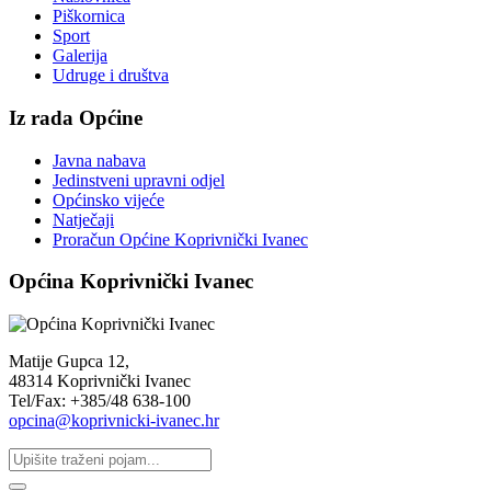
Piškornica
Sport
Galerija
Udruge i društva
Iz rada Općine
Javna nabava
Jedinstveni upravni odjel
Općinsko vijeće
Natječaji
Proračun Općine Koprivnički Ivanec
Općina Koprivnički Ivanec
Matije Gupca 12,
48314 Koprivnički Ivanec
Tel/Fax: +385/48 638-100
opcina@koprivnicki-ivanec.hr