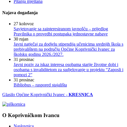
Pitanja mještana
Najava događanja
27
kolovoz
Savjetovanje sa zainteresiranom javnošću – prijedlog
Pravilnika o provedbi postupaka jednostavne nabave
30
rujan
Javni natječaj za dodjelu stipendija učenicima srednjih škola s
prebivalištem na području Općine Koprivnički Ivanec za
školsku godinu 2026./2027.
31
prosinac
Javni poziv za iskaz interesa osobama starije životne dobi i
osobama s invaliditetom za sudjelovanje u projektu “Zaposli i
pomozi 2”
31
prosinac
Bibliobus – raspored stajališta
Glasilo Općine Koprivnički Ivanec -
KRESNICA
O Koprivničkom Ivancu
Naslovnica