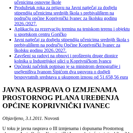
učenicima osnovne škole
Produžetak roka za prijavu na Javni natječaj za dodjelu
stipendija učenicima srednjih škola s prebivalištem na
području općine Koprivnički Ivanec za školsku godinu
2026./2027.
Aplikacija za rezervaciju termina na teniskom terenu i objektu
u sportskom centru Goričko
Javni natječaj za dodjelu stipendija učenicima srednjih škola s
prebivalištem na području Općine Koprivnički Ivanec za
školsku godinu 2026./2027.
Završeni su radovi na obnovi i proširenju druge dionice
kolnika u Industrijskoj ulici u Koprivničkom Ivancu
Općinski načelnik potpisao je sa ministrom demografije i
useljeništva Ivanom Šipićom dva ugovora o dodjeli
bespovratnih sredstava u ukupnom iznosu od 51.658,56 eura
JAVNA RASPRAVA O IZMJENAMA
PROSTORNOG PLANA UREĐENJA
OPĆINE KOPRIVNIČKI IVANEC
Objavljeno, 3.1.2011.
Novosti
U toku je javna rasprava o III izmjenama i dopunama Prostornog