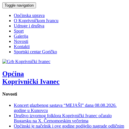
Toggle navigation
Općinska uprava
O Koprivničkom Ivancu
Udruge i društva
Sport
Galerija
Novosti
Kontakti
Sportski centar Goričko
Općina
Koprivnički Ivanec
Novosti
Koncert glazbenog sastava “MEJAŠI” dana 08.08.2026.
godine u Kunovcu
Društvo izvornog folklora Koprivnički Ivanec očaralo
Bugarsku na X. Černomorskim večerima
Općinski je načelnik i ove godine podijelio nagrade odličnim