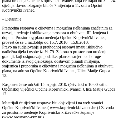
plana uređenja Općine Koprivnički Ivanec, koja će trajati od 3. – 24.
siječnja. Javno izlaganje biti će 7. siječnja u 11. sati u Općini
Koprivnički Ivanec.
– Detaljnije
Prethodna rasprava o ciljevima i mogućim rješenjima značajnim za
razvoj, uređenje i oblikovanje prostora u obuhvatu III. Izmjena i
dopuna Prostornog plana uređenja Općine Koprivnički Ivanec,
provest će se u razdoblju od 15.7. 2010.- 15.8.2010.
Pravo na sudjelovanje u prethodnoj raspravi imaju isključivo
nadležna tijela i osobe iz. čl. 79. Zakona o prostornom uređenju i
gradnji, koji osiguravaju podatke, planske smjernice i druge
dokumente iz svog djelokruga, dostavom pisanih mišljenja,
smjernica i preporuka o ciljevima i mogućim rješenjima u obuhvatu
plana, na adresu Općine Koprivnički Ivanec, Ulica Matije Gupca
12.
Rasprava će se održati 15. srpnja 2010. (četvrtak) u 10.00 sati u
Općinskoj vijećnici Općine Koprivnički Ivanec, Ulica Matije Gupca
12.
Materijali će tijekom rasprave biti objavljeni i na web stranici
Općine Koprivnički Ivanec( www.koprivnicki-ivanec.hr ) i Zavoda
za prostorno uređenje Koprivničko-križevačke županije
(www.prostorno-kkz.hr )