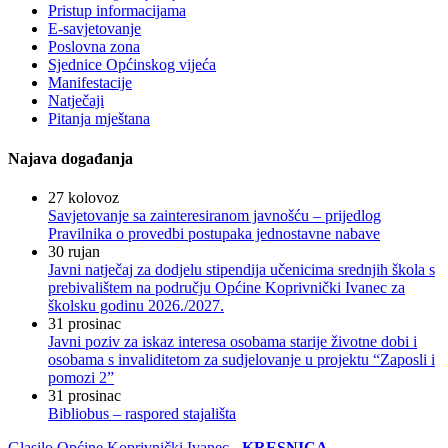
Pristup informacijama
E-savjetovanje
Poslovna zona
Sjednice Općinskog vijeća
Manifestacije
Natječaji
Pitanja mještana
Najava događanja
27
kolovoz
Savjetovanje sa zainteresiranom javnošću – prijedlog
Pravilnika o provedbi postupaka jednostavne nabave
30
rujan
Javni natječaj za dodjelu stipendija učenicima srednjih škola s
prebivalištem na području Općine Koprivnički Ivanec za
školsku godinu 2026./2027.
31
prosinac
Javni poziv za iskaz interesa osobama starije životne dobi i
osobama s invaliditetom za sudjelovanje u projektu “Zaposli i
pomozi 2”
31
prosinac
Bibliobus – raspored stajališta
Glasilo Općine Koprivnički Ivanec -
KRESNICA