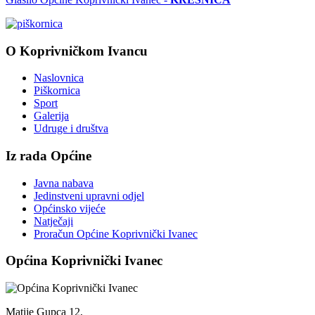
O Koprivničkom Ivancu
Naslovnica
Piškornica
Sport
Galerija
Udruge i društva
Iz rada Općine
Javna nabava
Jedinstveni upravni odjel
Općinsko vijeće
Natječaji
Proračun Općine Koprivnički Ivanec
Općina Koprivnički Ivanec
Matije Gupca 12,