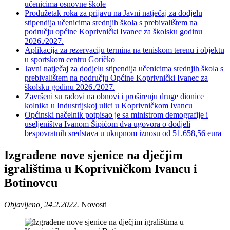
učenicima osnovne škole
Produžetak roka za prijavu na Javni natječaj za dodjelu
stipendija učenicima srednjih škola s prebivalištem na
području općine Koprivnički Ivanec za školsku godinu
2026./2027.
Aplikacija za rezervaciju termina na teniskom terenu i objektu
u sportskom centru Goričko
Javni natječaj za dodjelu stipendija učenicima srednjih škola s
prebivalištem na području Općine Koprivnički Ivanec za
školsku godinu 2026./2027.
Završeni su radovi na obnovi i proširenju druge dionice
kolnika u Industrijskoj ulici u Koprivničkom Ivancu
Općinski načelnik potpisao je sa ministrom demografije i
useljeništva Ivanom Šipićom dva ugovora o dodjeli
bespovratnih sredstava u ukupnom iznosu od 51.658,56 eura
Izgrađene nove sjenice na dječjim
igralištima u Koprivničkom Ivancu i
Botinovcu
Objavljeno, 24.2.2022.
Novosti