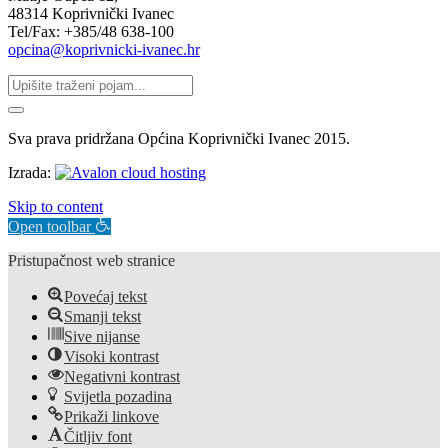
48314 Koprivnički Ivanec
Tel/Fax: +385/48 638-100
opcina@koprivnicki-ivanec.hr
Sva prava pridržana Općina Koprivnički Ivanec 2015.
Izrada:
Skip to content
Open toolbar
Pristupačnost web stranice
Povećaj tekst
Smanji tekst
Sive nijanse
Visoki kontrast
Negativni kontrast
Svijetla pozadina
Prikaži linkove
Čitljiv font