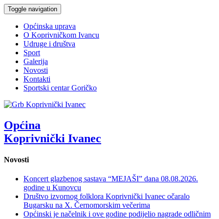
Toggle navigation
Općinska uprava
O Koprivničkom Ivancu
Udruge i društva
Sport
Galerija
Novosti
Kontakti
Sportski centar Goričko
Općina
Koprivnički Ivanec
Novosti
Koncert glazbenog sastava “MEJAŠI” dana 08.08.2026.
godine u Kunovcu
Društvo izvornog folklora Koprivnički Ivanec očaralo
Bugarsku na X. Černomorskim večerima
Općinski je načelnik i ove godine podijelio nagrade odličnim