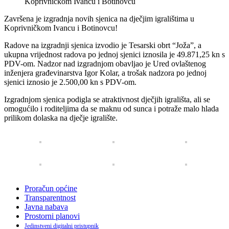
Završena je izgradnja novih sjenica na dječjim igralištima u
Koprivničkom Ivancu i Botinovcu!
Radove na izgradnji sjenica izvodio je Tesarski obrt “Joža”, a
ukupna vrijednost radova po jednoj sjenici iznosila je 49.871,25 kn s
PDV-om. Nadzor nad izgradnjom obavljao je Ured ovlaštenog
inženjera građevinarstva Igor Kolar, a trošak nadzora po jednoj
sjenici iznosio je 2.500,00 kn s PDV-om.
Izgradnjom sjenica podigla se atraktivnost dječjih igrališta, ali se
omogućilo i roditeljima da se maknu od sunca i potraže malo hlada
prilikom dolaska na dječje igralište.
Proračun općine
Transparentnost
Javna nabava
Prostorni planovi
Jedinstveni digitalni pristupnik