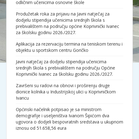
odličnim učenicima osnovne škole
Produžetak roka za prijavu na Javni natječaj za
dodjelu stipendija učenicima srednjih škola s
prebivalištem na području općine Koprivnički Ivanec
za školsku godinu 2026./2027.
Aplikacija za rezervaciju termina na teniskom terenu i
objektu u sportskom centru Goričko
Javni natječaj za dodjelu stipendija učenicima
srednjih škola s prebivalištem na području Općine
Koprivnički Ivanec za školsku godinu 2026./2027.
Završeni su radovi na obnovi i proširenju druge
dionice kolnika u Industrijskoj ulici u Koprivničkom
Ivancu
Općinski načelnik potpisao je sa ministrom
demografije i useljeništva Ivanom Šipićom dva
ugovora o dodjeli bespovratnih sredstava u ukupnom
iznosu od 51.658,56 eura