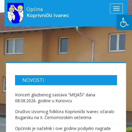
Općina
Toggle
Open
Koprivnički Ivanec
navigati
NOVOSTI
Koncert glazbenog sastava “MEJAŠI” dana
08.08.2026. godine u Kunovcu
Društvo izvornog folklora Koprivnički Ivanec očaralo
Bugarsku na X. Černomorskim večerima
Općinski je načelnik i ove godine podijelio nagrade