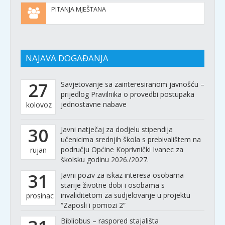
PITANJA MJEŠTANA
NAJAVA DOGAĐANJA
27
Savjetovanje sa zainteresiranom javnošću –
prijedlog Pravilnika o provedbi postupaka
jednostavne nabave
kolovoz
30
Javni natječaj za dodjelu stipendija
učenicima srednjih škola s prebivalištem na
području Općine Koprivnički Ivanec za
rujan
školsku godinu 2026./2027.
31
Javni poziv za iskaz interesa osobama
starije životne dobi i osobama s
invaliditetom za sudjelovanje u projektu
prosinac
“Zaposli i pomozi 2”
Bibliobus – raspored stajališta