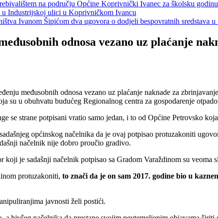
s prebivalištem na području Općine Koprivnički Ivanec za školsku godin
a u Industrijskoj ulici u Koprivničkom Ivancu
jeništva Ivanom Šipićom dva ugovora o dodjeli bespovratnih sredstava
 međusobnih odnosa vezano uz plaćanje nakn
ređenju međusobnih odnosa vezano uz plaćanje naknade za zbrinjavanje
 koja su u obuhvatu budućeg Regionalnog centra za gospodarenje otpad
uge se strane potpisani vratio samo jedan, i to od Općine Petrovsko koja
va sadašnjeg općinskog načelnika da je ovaj potpisao protuzakoniti u
dašnji načelnik nije dobro proučio gradivo.
 koji je sadašnji načelnik potpisao sa Gradom Varaždinom su veoma slič
dinom protuzakoniti,
to znači da je on sam 2017. godine bio u kaznen
ipuliranjima javnosti želi postići.
o, a bivšeg načelnika da prestane svojim neutemeljenim objavama širiti 