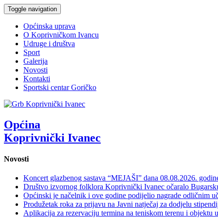
Toggle navigation
Općinska uprava
O Koprivničkom Ivancu
Udruge i društva
Sport
Galerija
Novosti
Kontakti
Sportski centar Goričko
Općina
Koprivnički Ivanec
Novosti
Koncert glazbenog sastava “MEJAŠI” dana 08.08.2026. godi
Društvo izvornog folklora Koprivnički Ivanec očaralo Bugars
Općinski je načelnik i ove godine podijelio nagrade odličnim 
Produžetak roka za prijavu na Javni natječaj za dodjelu stipen
Aplikacija za rezervaciju termina na teniskom terenu i objektu