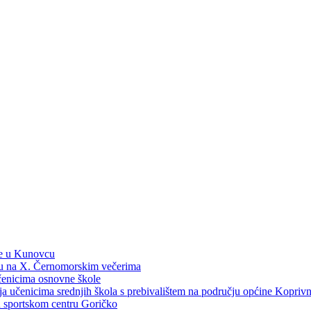
ne u Kunovcu
ku na X. Černomorskim večerima
učenicima osnovne škole
dija učenicima srednjih škola s prebivalištem na području općine Kopri
 u sportskom centru Goričko