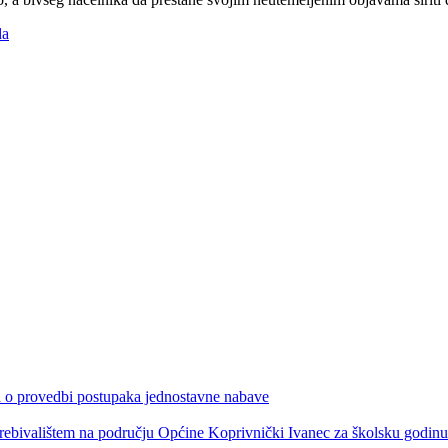
da
ka o provedbi postupaka jednostavne nabave
s prebivalištem na području Općine Koprivnički Ivanec za školsku godin