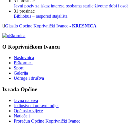
31
prosinac
Javni poziv za iskaz interesa osobama starije životne dobi i os
31
prosinac
Bibliobus – raspored stajališta
Glasilo Općine Koprivnički Ivanec -
KRESNICA
O Koprivničkom Ivancu
Naslovnica
Piškornica
Sport
Galerija
Udruge i društva
Iz rada Općine
Javna nabava
Jedinstveni upravni odjel
Općinsko vijeće
Natječaji
Proračun Općine Koprivnički Ivanec