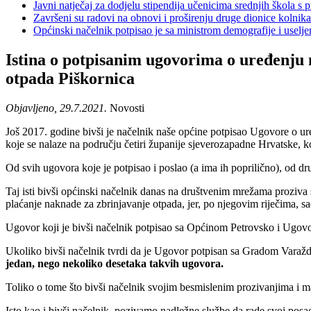
Javni natječaj za dodjelu stipendija učenicima srednjih škola 
Završeni su radovi na obnovi i proširenju druge dionice kolnik
Općinski načelnik potpisao je sa ministrom demografije i usel
Istina o potpisanim ugovorima o uređenju
otpada Piškornica
Objavljeno, 29.7.2021.
Novosti
Još 2017. godine bivši je načelnik naše općine potpisao Ugovore o u
koje se nalaze na području četiri županije sjeverozapadne Hrvatske,
Od svih ugovora koje je potpisao i poslao (a ima ih poprilično), od dr
Taj isti bivši općinski načelnik danas na društvenim mrežama prozi
plaćanje naknade za zbrinjavanje otpada, jer, po njegovim riječima, sa
Ugovor koji je bivši načelnik potpisao sa Općinom Petrovsko i Ugovor
Ukoliko bivši načelnik tvrdi da je Ugovor potpisan sa Gradom Varaž
jedan, nego nekoliko desetaka takvih ugovora.
Toliko o tome što bivši načelnik svojim besmislenim prozivanjima i man
Isto kao i bivši načelnik, pozivamo nadležne službe da rade svoj posa