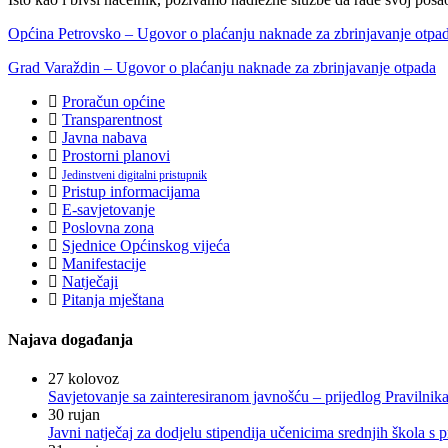
Općina Petrovsko – Ugovor o plaćanju naknade za zbrinjavanje otpa
Grad Varaždin – Ugovor o plaćanju naknade za zbrinjavanje otpada
Proračun općine
Transparentnost
Javna nabava
Prostorni planovi
Jedinstveni digitalni pristupnik
Pristup informacijama
E-savjetovanje
Poslovna zona
Sjednice Općinskog vijeća
Manifestacije
Natječaji
Pitanja mještana
Najava događanja
27
kolovoz
Savjetovanje sa zainteresiranom javnošću – prijedlog Pravilni
30
rujan
Javni natječaj za dodjelu stipendija učenicima srednjih škola 