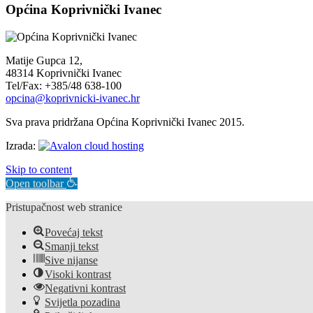
Općina Koprivnički Ivanec
Matije Gupca 12,
48314 Koprivnički Ivanec
Tel/Fax: +385/48 638-100
opcina@koprivnicki-ivanec.hr
Sva prava pridržana Općina Koprivnički Ivanec 2015.
Izrada:
Skip to content
Open toolbar
Pristupačnost web stranice
Povećaj tekst
Smanji tekst
Sive nijanse
Visoki kontrast
Negativni kontrast
Svijetla pozadina