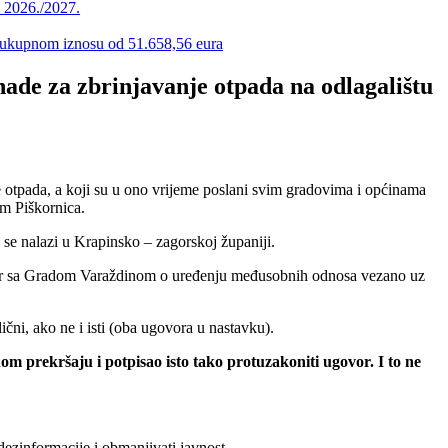
u 2026./2027.
 u ukupnom iznosu od 51.658,56 eura
ade za zbrinjavanje otpada na odlagalištu
 otpada, a koji su u ono vrijeme poslani svim gradovima i općinama
om Piškornica.
 se nalazi u Krapinsko – zagorskoj županiji.
govor sa Gradom Varaždinom o uređenju međusobnih odnosa vezano uz
ni, ako ne i isti (oba ugovora u nastavku).
om prekršaju i potpisao isto tako protuzakoniti ugovor. I to ne
dezinformacije i obmanjivati javnost.