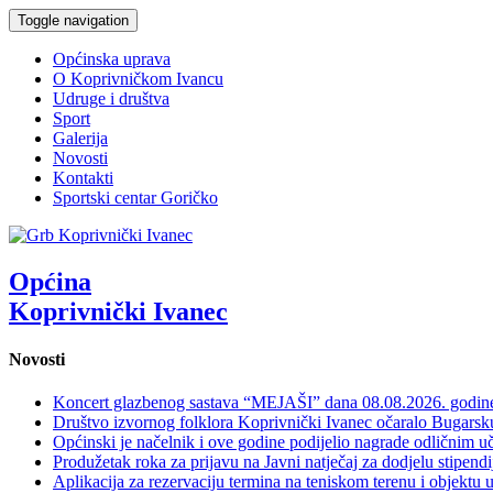
Toggle navigation
Općinska uprava
O Koprivničkom Ivancu
Udruge i društva
Sport
Galerija
Novosti
Kontakti
Sportski centar Goričko
Općina
Koprivnički Ivanec
Novosti
Koncert glazbenog sastava “MEJAŠI” dana 08.08.2026. godi
Društvo izvornog folklora Koprivnički Ivanec očaralo Bugars
Općinski je načelnik i ove godine podijelio nagrade odličnim 
Produžetak roka za prijavu na Javni natječaj za dodjelu stipen
Aplikacija za rezervaciju termina na teniskom terenu i objektu