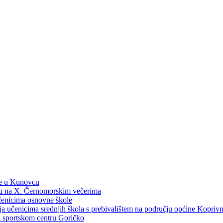
ne u Kunovcu
ku na X. Černomorskim večerima
učenicima osnovne škole
dija učenicima srednjih škola s prebivalištem na području općine Kopri
 u sportskom centru Goričko