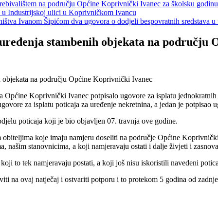
s prebivalištem na području Općine Koprivnički Ivanec za školsku godin
a u Industrijskoj ulici u Koprivničkom Ivancu
jeništva Ivanom Šipićom dva ugovora o dodjeli bespovratnih sredstava
 i uređenja stambenih objekata na području
a Općine Koprivnički Ivanec potpisalo ugovore za isplatu jednokratnih u
ugovore za isplatu poticaja za uređenje nekretnina, a jedan je potpisao 
jelu poticaja koji je bio objavljen 07. travnja ove godine.
obiteljima koje imaju namjeru doseliti na područje Općine Koprivnički 
, našim stanovnicima, a koji namjeravaju ostati i dalje živjeti i zasnova
 to tek namjeravaju postati, a koji još nisu iskoristili navedeni poticaj
aviti na ovaj natječaj i ostvariti potporu i to protekom 5 godina od zadnje