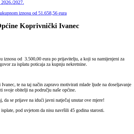
u 2026./2027.
 u ukupnom iznosu od 51.658,56 eura
 Općine Koprivnički Ivanec
 iznosu od 3.500,00 eura po prijavitelju, a koji su namijenjeni za
ugovor za isplatu poticaja za kupnju nekretnine.
Ivanec, te na taj način zapravo motivirati mlade ljude na doseljavanje
ti svoje obitelji na području naše općine.
, da se prijave na idući javni natječaj unutar ove mjere!
 isplate, pod uvjetom da nisu navršili 45 godina starosti.