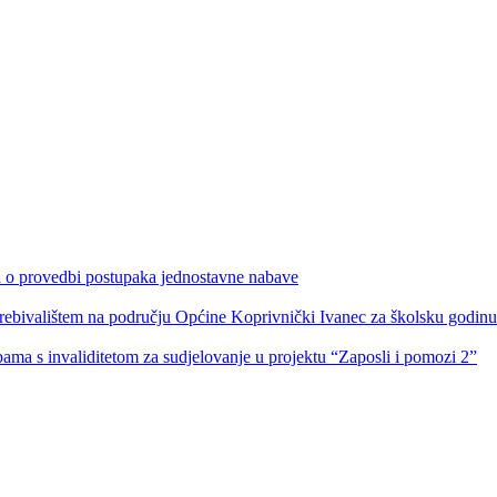
ka o provedbi postupaka jednostavne nabave
s prebivalištem na području Općine Koprivnički Ivanec za školsku godin
obama s invaliditetom za sudjelovanje u projektu “Zaposli i pomozi 2”