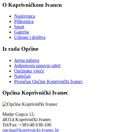
O Koprivničkom Ivancu
Naslovnica
Piškornica
Sport
Galerija
Udruge i društva
Iz rada Općine
Javna nabava
Jedinstveni upravni odjel
Općinsko vijeće
Natječaji
Proračun Općine Koprivnički Ivanec
Općina Koprivnički Ivanec
Matije Gupca 12,
48314 Koprivnički Ivanec
Tel/Fax: +385/48 638-100
opcina@koprivnicki-ivanec.hr