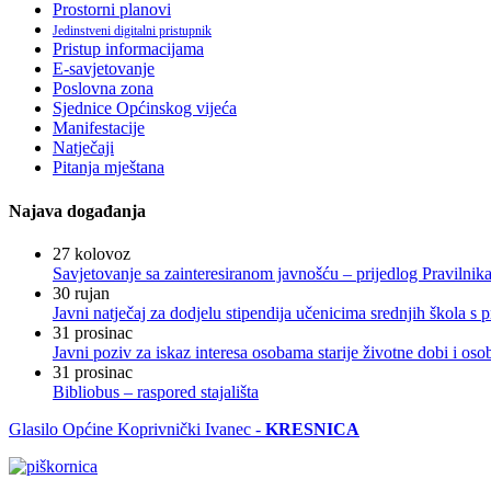
Prostorni planovi
Jedinstveni digitalni pristupnik
Pristup informacijama
E-savjetovanje
Poslovna zona
Sjednice Općinskog vijeća
Manifestacije
Natječaji
Pitanja mještana
Najava događanja
27
kolovoz
Savjetovanje sa zainteresiranom javnošću – prijedlog Pravilni
30
rujan
Javni natječaj za dodjelu stipendija učenicima srednjih škola 
31
prosinac
Javni poziv za iskaz interesa osobama starije životne dobi i os
31
prosinac
Bibliobus – raspored stajališta
Glasilo Općine Koprivnički Ivanec -
KRESNICA