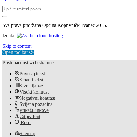
Sva prava pridržana Općina Koprivnički Ivanec 2015.
Izrada:
Skip to content
Open toolbar
Pristupačnost web stranice
Povećaj tekst
Smanji tekst
Sive nijanse
Visoki kontrast
Negativni kontrast
Svijetla pozadina
Prikaži linkove
Čitljiv font
Reset
Sitemap