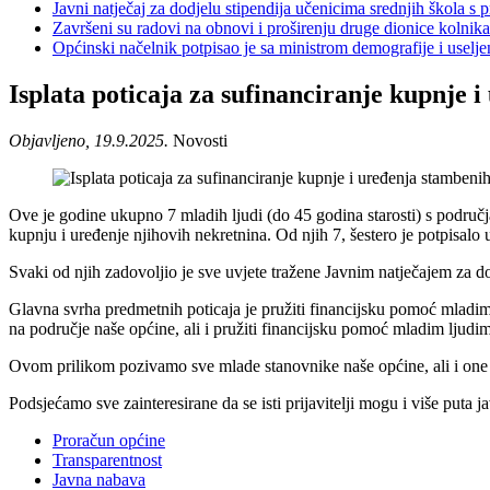
Javni natječaj za dodjelu stipendija učenicima srednjih škola 
Završeni su radovi na obnovi i proširenju druge dionice kolnik
Općinski načelnik potpisao je sa ministrom demografije i usel
Isplata poticaja za sufinanciranje kupnje
Objavljeno, 19.9.2025.
Novosti
Ove je godine ukupno 7 mladih ljudi (do 45 godina starosti) s područj
kupnju i uređenje njihovih nekretnina. Od njih 7, šestero je potpisalo 
Svaki od njih zadovoljio je sve uvjete tražene Javnim natječajem za dod
Glavna svrha predmetnih poticaja je pružiti financijsku pomoć mladim 
na područje naše općine, ali i pružiti financijsku pomoć mladim ljudima
Ovom prilikom pozivamo sve mlade stanovnike naše općine, ali i one koji
Podsjećamo sve zainteresirane da se isti prijavitelji mogu i više puta j
Proračun općine
Transparentnost
Javna nabava