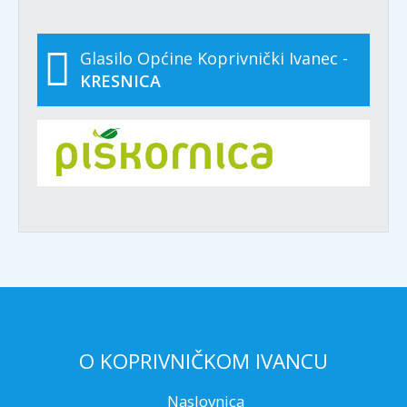
Glasilo Općine Koprivnički Ivanec -
KRESNICA
O KOPRIVNIČKOM IVANCU
Naslovnica