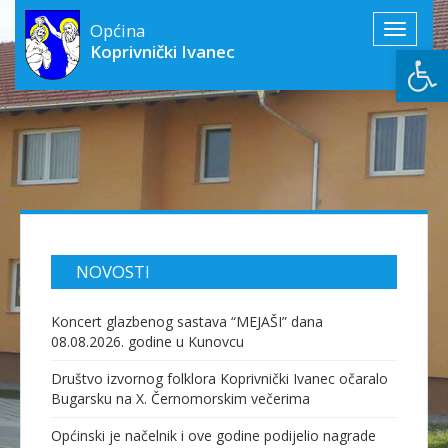
Općina
Toggle
Open
Koprivnički Ivanec
navigati
NOVOSTI
Koncert glazbenog sastava “MEJAŠI” dana
08.08.2026. godine u Kunovcu
Društvo izvornog folklora Koprivnički Ivanec očaralo
Bugarsku na X. Černomorskim večerima
Općinski je načelnik i ove godine podijelio nagrade