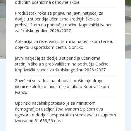
odličnim učenicima osnovne škole
Produžetak roka za prijavu na Javni natječaj za
dodjelu stipendija učenicima srednjih škola s
prebivalištem na području općine Koprivnički Ivanec
za školsku godinu 2026./2027.
Aplikacija za rezervaciju termina na teniskom terenu i
objektu u sportskom centru Goričko
Javni natječaj za dodjelu stipendija učenicima
srednjih škola s prebivalištem na području Općine
Koprivnički Ivanec za školsku godinu 2026./2027.
Završeni su radovi na obnovi i proširenju druge
dionice kolnika u Industrijskoj ulici u Koprivničkom
Ivancu
Općinski načelnik potpisao je sa ministrom
demografije i useljeništva Ivanom Šipićom dva
ugovora o dodjeli bespovratnih sredstava u ukupnom
iznosu od 51.658,56 eura