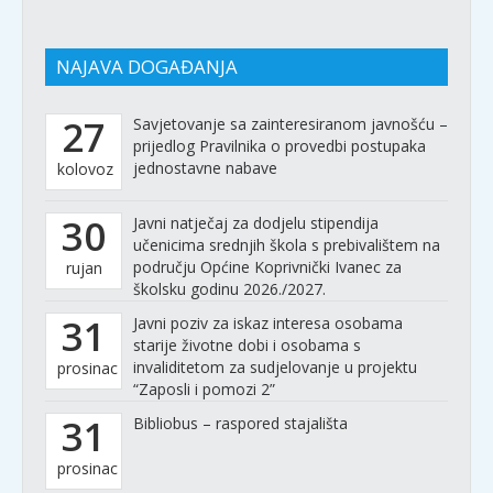
NAJAVA DOGAĐANJA
27
Savjetovanje sa zainteresiranom javnošću –
prijedlog Pravilnika o provedbi postupaka
jednostavne nabave
kolovoz
30
Javni natječaj za dodjelu stipendija
učenicima srednjih škola s prebivalištem na
području Općine Koprivnički Ivanec za
rujan
školsku godinu 2026./2027.
31
Javni poziv za iskaz interesa osobama
starije životne dobi i osobama s
invaliditetom za sudjelovanje u projektu
prosinac
“Zaposli i pomozi 2”
31
Bibliobus – raspored stajališta
prosinac