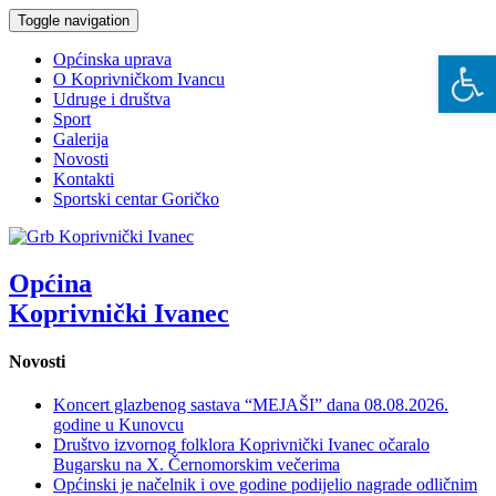
Toggle navigation
Open 
Općinska uprava
O Koprivničkom Ivancu
Udruge i društva
Sport
Galerija
Novosti
Kontakti
Sportski centar Goričko
Općina
Koprivnički Ivanec
Novosti
Koncert glazbenog sastava “MEJAŠI” dana 08.08.2026.
godine u Kunovcu
Društvo izvornog folklora Koprivnički Ivanec očaralo
Bugarsku na X. Černomorskim večerima
Općinski je načelnik i ove godine podijelio nagrade odličnim