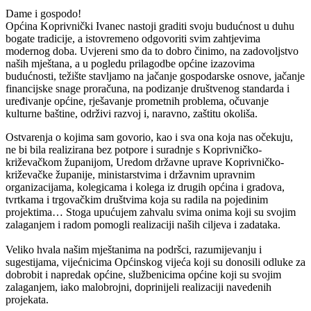
Dame i gospodo!
Općina Koprivnički Ivanec nastoji graditi svoju budućnost u duhu
bogate tradicije, a istovremeno odgovoriti svim zahtjevima
modernog doba. Uvjereni smo da to dobro činimo, na zadovoljstvo
naših mještana, a u pogledu prilagodbe općine izazovima
budućnosti, težište stavljamo na jačanje gospodarske osnove, jačanje
financijske snage proračuna, na podizanje društvenog standarda i
uređivanje općine, rješavanje prometnih problema, očuvanje
kulturne baštine, održivi razvoj i, naravno, zaštitu okoliša.
Ostvarenja o kojima sam govorio, kao i sva ona koja nas očekuju,
ne bi bila realizirana bez potpore i suradnje s Koprivničko-
križevačkom županijom, Uredom državne uprave Koprivničko-
križevačke županije, ministarstvima i državnim upravnim
organizacijama, kolegicama i kolega iz drugih općina i gradova,
tvrtkama i trgovačkim društvima koja su radila na pojedinim
projektima… Stoga upućujem zahvalu svima onima koji su svojim
zalaganjem i radom pomogli realizaciji naših ciljeva i zadataka.
Veliko hvala našim mještanima na podršci, razumijevanju i
sugestijama, vijećnicima Općinskog vijeća koji su donosili odluke za
dobrobit i napredak općine, službenicima općine koji su svojim
zalaganjem, iako malobrojni, doprinijeli realizaciji navedenih
projekata.