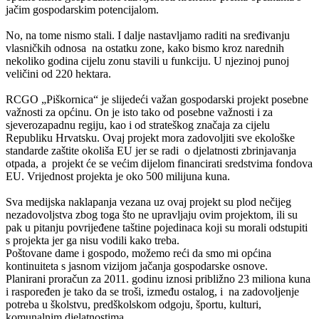
jačim gospodarskim potencijalom.
No, na tome nismo stali. I dalje nastavljamo raditi na sređivanju
vlasničkih odnosa na ostatku zone, kako bismo kroz narednih
nekoliko godina cijelu zonu stavili u funkciju. U njezinoj punoj
veličini od 220 hektara.
RCGO „Piškornica“ je slijedeći važan gospodarski projekt posebne
važnosti za općinu. On je isto tako od posebne važnosti i za
sjeverozapadnu regiju, kao i od strateškog značaja za cijelu
Republiku Hrvatsku. Ovaj projekt mora zadovoljiti sve ekološke
standarde zaštite okoliša EU jer se radi o djelatnosti zbrinjavanja
otpada, a projekt će se većim dijelom financirati sredstvima fondova
EU. Vrijednost projekta je oko 500 milijuna kuna.
Sva medijska naklapanja vezana uz ovaj projekt su plod nečijeg
nezadovoljstva zbog toga što ne upravljaju ovim projektom, ili su
pak u pitanju povrijeđene taštine pojedinaca koji su morali odstupiti
s projekta jer ga nisu vodili kako treba.
Poštovane dame i gospodo, možemo reći da smo mi općina
kontinuiteta s jasnom vizijom jačanja gospodarske osnove.
Planirani proračun za 2011. godinu iznosi približno 23 miliona kuna
i raspoređen je tako da se troši, između ostalog, i na zadovoljenje
potreba u školstvu, predškolskom odgoju, športu, kulturi,
komunalnim djelatnostima…