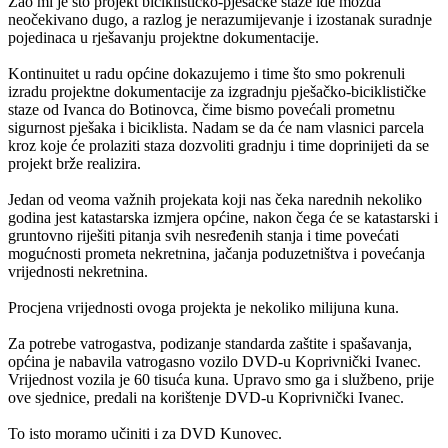
Žao mi je što projekt biciklističko-pješačke staze ide možda
neočekivano dugo, a razlog je nerazumijevanje i izostanak suradnje
pojedinaca u rješavanju projektne dokumentacije.
Kontinuitet u radu općine dokazujemo i time što smo pokrenuli
izradu projektne dokumentacije za izgradnju pješačko-biciklističke
staze od Ivanca do Botinovca, čime bismo povećali prometnu
sigurnost pješaka i biciklista. Nadam se da će nam vlasnici parcela
kroz koje će prolaziti staza dozvoliti gradnju i time doprinijeti da se
projekt brže realizira.
Jedan od veoma važnih projekata koji nas čeka narednih nekoliko
godina jest katastarska izmjera općine, nakon čega će se katastarski i
gruntovno riješiti pitanja svih nesređenih stanja i time povećati
mogućnosti prometa nekretnina, jačanja poduzetništva i povećanja
vrijednosti nekretnina.
Procjena vrijednosti ovoga projekta je nekoliko milijuna kuna.
Za potrebe vatrogastva, podizanje standarda zaštite i spašavanja,
općina je nabavila vatrogasno vozilo DVD-u Koprivnički Ivanec.
Vrijednost vozila je 60 tisuća kuna. Upravo smo ga i službeno, prije
ove sjednice, predali na korištenje DVD-u Koprivnički Ivanec.
To isto moramo učiniti i za DVD Kunovec.