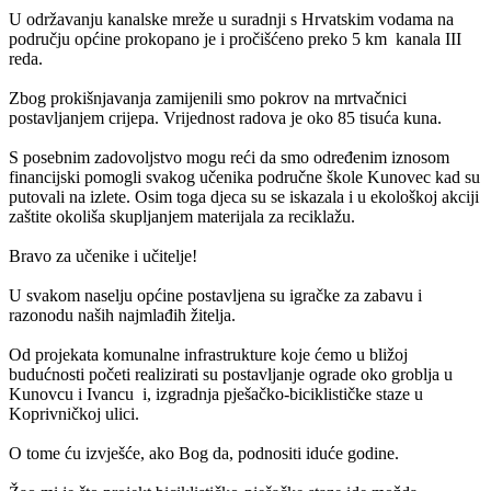
U održavanju kanalske mreže u suradnji s Hrvatskim vodama na
području općine prokopano je i pročišćeno preko 5 km kanala III
reda.
Zbog prokišnjavanja zamijenili smo pokrov na mrtvačnici
postavljanjem crijepa. Vrijednost radova je oko 85 tisuća kuna.
S posebnim zadovoljstvo mogu reći da smo određenim iznosom
financijski pomogli svakog učenika područne škole Kunovec kad su
putovali na izlete. Osim toga djeca su se iskazala i u ekološkoj akciji
zaštite okoliša skupljanjem materijala za reciklažu.
Bravo za učenike i učitelje!
U svakom naselju općine postavljena su igračke za zabavu i
razonodu naših najmlađih žitelja.
Od projekata komunalne infrastrukture koje ćemo u bližoj
budućnosti početi realizirati su postavljanje ograde oko groblja u
Kunovcu i Ivancu i, izgradnja pješačko-biciklističke staze u
Koprivničkoj ulici.
O tome ću izvješće, ako Bog da, podnositi iduće godine.