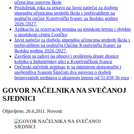
učenicima osnovne škole
Produžetak roka za prijavu na Javni natječaj za dodjelu
stipendija učenicima srednjih škola s prebivalištem na
području općine Koprivnički Ivanec za školsku godinu
2026./2027.
Aplikacija za rezervaciju termina na teniskom terenu i objektu
u sportskom centru Goričko
Javni natječaj za dodjelu stipendija učenicima srednjih škola s
prebivalištem na području Općine Koprivnički Ivanec za
školsku godinu 2026./2027.
Završeni su radovi na obnovi i proširenju druge dionice
kolnika u Industrijskoj ulici u Koprivničkom Ivancu
Općinski načelnik potpisao je sa ministrom demografije i
useljeništva Ivanom Šipićom dva ugovora o dodjeli
bespovratnih sredstava u ukupnom iznosu od 51.658,56 eura
GOVOR NAČELNIKA NA SVEČANOJ
SJEDNICI
Objavljeno, 26.6.2011.
Novosti