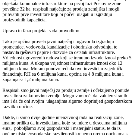
objekata komunalne infrastrukture na prvoj fazi Poslovne zone
površine 32 ha, raspisali natječaje za prodaju zemljišta i mogli
prihvatiti prve investitore koji bi počeli ulagati u izgradnju
proizvodnih kapaciteta.
Upravo tu fazu projekta sada provodimo.
Tako je općina provela javni natječaj i ugovorila izgradnju
prometnice, vodovoda, kanalizacije i oborinsku odvodnju, te
nastavila rješavati papire i dozvole za ostatak infrastrukture.
Vrijednost ugovorenih radova koji se trenutno izvode iznosi preko 5
milijuna kuna. A ukupna vrijednost infrastrukture iznosi oko 12
milijuna kuna. Moram ponovo reći da ovu investiciju zajednički
financiraju RH sa 6 milijuna kuna, općina sa 4,8 milijuna kuna i
županija sa 1,2 milijuna kuna.
Raspisali smo javni natječaj za prodaju zemlje i očekujemo ponude
investitora za kupovinu zemlje. Mogu vam reći da zainteresiranih
ima i da će oni svojim ulaganjima sigurno doprinijeti gospodarskom
razvitku općine.
Dakle, u samo dvije godine intenzivnog rada na realizaciji zone,
imamo priliku da investicijama koje se mjere u desecima milijuna
eura, poboljšamo svoj gospodarski i materijalni status, te da iz
općine niske gospodarske razvijenosti krenemo prema općinama s