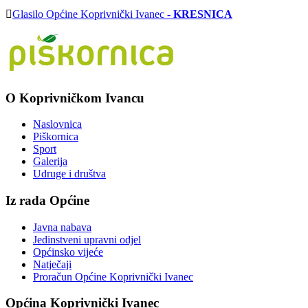
Glasilo Općine Koprivnički Ivanec -
KRESNICA
O Koprivničkom Ivancu
Naslovnica
Piškornica
Sport
Galerija
Udruge i društva
Iz rada Općine
Javna nabava
Jedinstveni upravni odjel
Općinsko vijeće
Natječaji
Proračun Općine Koprivnički Ivanec
Općina Koprivnički Ivanec