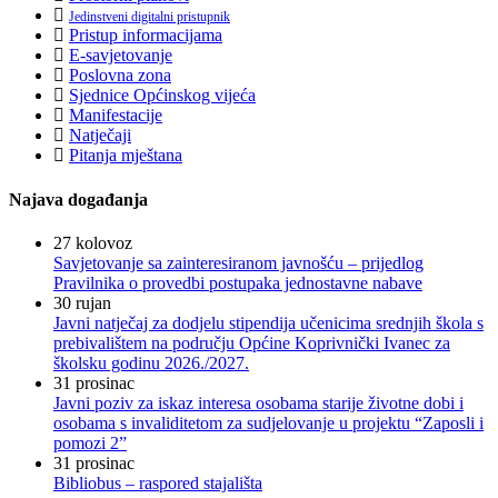
Jedinstveni digitalni pristupnik
Pristup informacijama
E-savjetovanje
Poslovna zona
Sjednice Općinskog vijeća
Manifestacije
Natječaji
Pitanja mještana
Najava događanja
27
kolovoz
Savjetovanje sa zainteresiranom javnošću – prijedlog
Pravilnika o provedbi postupaka jednostavne nabave
30
rujan
Javni natječaj za dodjelu stipendija učenicima srednjih škola s
prebivalištem na području Općine Koprivnički Ivanec za
školsku godinu 2026./2027.
31
prosinac
Javni poziv za iskaz interesa osobama starije životne dobi i
osobama s invaliditetom za sudjelovanje u projektu “Zaposli i
pomozi 2”
31
prosinac
Bibliobus – raspored stajališta