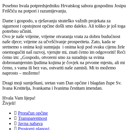
Posebno hvala potpredsjedniku Hrvatskog sabora gospodinu Josipu
Friščiću na potpori i razumijevanju.
Dame i gospodo, u rješavanju strateško važnih projekata za
sigurnost i opstojnost općine došli smo daleko. Ali toliko je još toga
potrebno učiniti.
Ovo je naše vrijeme, vrijeme otvaranja vrata za dobru budućnost
naše djece; vrijeme za učvršćivanje prosperiteta. Zato, kada se
sretnemo s onima koji sumnjaju i onima koji pod svaku cijenu žele
onemogućiti naš razvoj, vjerujte mi, znati ćemo im odgovoriti! Reći
ćemo im: „Gospodo, otvoreni smo za suradnju sa svima
dobronamjernim ljudima kojima je čovjek na prvome mjestu, ali mi
ćemo, s vama ili bez vas, ostvariti naše zamisli. Mi to možemo
naprosto – možemo!
Dragi moji sumještani, sretan vam Dan općine i blagdan župe Sv.
Ivana Krstitelja, Ivankama i Ivanima čestitam imendan.
Hvala Vam lijepa!
Živjeli!
Proračun općine
Transparentnost
Javna nabava
Prostorni planovi