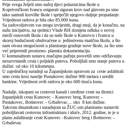
Prije svega željeli smo našoj djeci polaznicima škole u
Koprivničkom Ivancu osigurati siguran krov nad glavom pa smo
tako sanirali krovište škole i spriječili njegovo daljnje propadanje.
Vrijednost radova je bila oko 85.000 kuna.
Sa zadovoljstvom vas mogu izvijestiti, dragi moji, da je konačno, na
našu inicijativu, na sjednici Vlade RH donijeta odluka o novoj
mreži osnovnih škola i da su naše škole u Kunovcu i Ivancu u
skoroj budućnosti obuhvaćene u jedinstvenu matičnu školu, a što
nam otvara mogućnosti u planiranju gradnje nove škole, za što smo
već pripremili prostorno- plansku dokumentaciju.
U komunalnom sustavu značajnu pažnju posvetili smo održavanju
nerazvrstanih cesta i poljskih putova. Poboljšali smo stanje putova u
dužini od oko 10 kilometara.
U zajedničkoj suradnji sa Županijskom upravom za ceste asfaltirali
smo cestu kroz naselje Pustakovec dužine 900 metara i uredili
bankine. Vrijednost ovih radova je oko 600 tisuća kuna.
Nadalje, iskopani su cestovni kanali i uređene ceste na dionici
županijskih cesta Kunovec – Kunovec breg, Kunovec –
Pustakovec, Botinovec – Grbaševac… oko 8 km dužine.
Takvom dinamikom i suradnjom sa ŽUC-om planiramo nastaviti
poboljšavati cestovnu infrastrukturu i iduće, 2012. godine, te je u
planu asfaltiranje ceste Kunovec –Kunovec breg i Botinovec –
Grbaševac