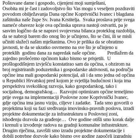
Poštovane dame i gospodo, cijenjeni moji sumještani,
Osobita mi je čast i zadovoljstvo što Vas mogu s veseljem pozdraviti
povodom obilježavanja Dana općine Koprivnički Ivanec i blagdana
zaštitnika naše župe Sv. Ivana Krstitelja. Svaka proslava prije svega
nameće obaveze koje ova općinska uprava nastoji ostvariti, pa je
sasvim logično da se napravi svojevrsna bilanca proteklog razdoblja,
da se nabroji barem dio onog što je učinjeno, što se čini, ili se misli
učiniti služeći našim mještanima. Ovo je prilika da se obratimo
javnosti, te da se ukratko osvrnemo na sve što je učinjeno u
proteklih godinu dana za napredak naše općine. Predlažem da
zajedno prošećemo općinom kako bismo se prisjetili. U
prošlogodišnjem izvješću konstatirao sam da općina, s obzirom na
broj registriranih poduzetnika i gospodarske aktivnosti, na području
općine ima mali gospodarski potencijal, ali i da smo jedna od općina
u Republici Hrvatskoj pred kojom je svjetlija budućnost i koja ima
perspektivu svekolikog razvoja, kako gospodarskog, tako i
socijalnog, demografskog… Razvojni optimizam općine temeljimo
prije svega na implementaciji Poslovne zone Koprivnički Ivanec,
gdje općina ima jasnu viziju, ciljeve i zadatke. Tada smo govorili o
projektima koji su fazi sređivanja imovinsko-pravnih poslova, izradi
projektne dokumentacije za infrastrukturu u Poslovnoj zoni,
ishođenju dozvola za građenje… Ove godine otišli smo korak dalje
i krenuli u izvođenje radova na gradnji komunalne infrastrukture.
Drugim riječima, završili smo izradu projektne dokumentacije i
dobili potrebne dozvole kako bismo ove godine započeli izgradnju