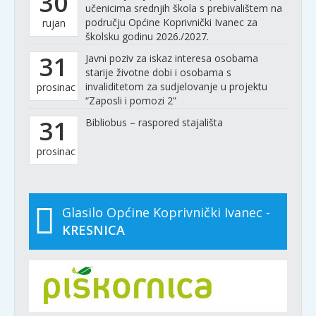
30
učenicima srednjih škola s prebivalištem na
području Općine Koprivnički Ivanec za
rujan
školsku godinu 2026./2027.
31
Javni poziv za iskaz interesa osobama
starije životne dobi i osobama s
invaliditetom za sudjelovanje u projektu
prosinac
“Zaposli i pomozi 2”
31
Bibliobus – raspored stajališta
prosinac
Glasilo Općine Koprivnički Ivanec -
KRESNICA