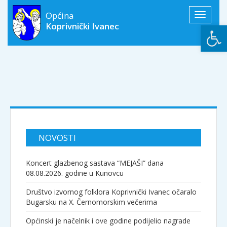
Općina
Toggle
Open
Koprivnički Ivanec
navigati
NOVOSTI
Koncert glazbenog sastava “MEJAŠI” dana
08.08.2026. godine u Kunovcu
Društvo izvornog folklora Koprivnički Ivanec očaralo
Bugarsku na X. Černomorskim večerima
Općinski je načelnik i ove godine podijelio nagrade