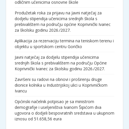
odličnim učenicima osnovne škole
Produžetak roka za prijavu na Javni natječaj za
dodjelu stipendija učenicima srednjih škola s
prebivalištem na području općine Koprivnički Ivanec
za školsku godinu 2026./2027.
Aplikacija za rezervaciju termina na teniskom terenu i
objektu u sportskom centru Goričko
Javni natječaj za dodjelu stipendija učenicima
srednjih škola s prebivalištem na području Općine
Koprivnički Ivanec za školsku godinu 2026./2027.
Završeni su radovi na obnovi i proširenju druge
dionice kolnika u Industrijskoj ulici u Koprivničkom
Ivancu
Općinski načelnik potpisao je sa ministrom
demografije i useljeništva Ivanom Šipićom dva
ugovora o dodjeli bespovratnih sredstava u ukupnom
iznosu od 51.658,56 eura