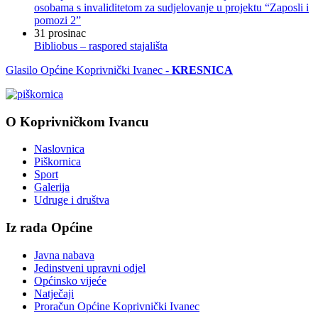
osobama s invaliditetom za sudjelovanje u projektu “Zaposli i
pomozi 2”
31
prosinac
Bibliobus – raspored stajališta
Glasilo Općine Koprivnički Ivanec -
KRESNICA
O Koprivničkom Ivancu
Naslovnica
Piškornica
Sport
Galerija
Udruge i društva
Iz rada Općine
Javna nabava
Jedinstveni upravni odjel
Općinsko vijeće
Natječaji
Proračun Općine Koprivnički Ivanec