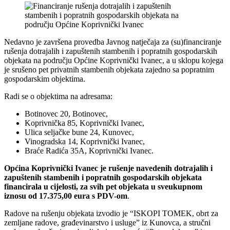
Nedavno je završena provedba Javnog natječaja za (su)financiranje
rušenja dotrajalih i zapuštenih stambenih i popratnih gospodarskih
objekata na području Općine Koprivnički Ivanec, a u sklopu kojega
je srušeno pet privatnih stambenih objekata zajedno sa popratnim
gospodarskim objektima.
Radi se o objektima na adresama:
Botinovec 20, Botinovec,
Koprivnička 85, Koprivnički Ivanec,
Ulica seljačke bune 24, Kunovec,
Vinogradska 14, Koprivnički Ivanec,
Braće Radića 35A, Koprivnički Ivanec.
Općina Koprivnički Ivanec je rušenje navedenih dotrajalih i
zapuštenih stambenih i popratnih gospodarskih objekata
financirala u cijelosti, za svih pet objekata u sveukupnom
iznosu od 17.375,00 eura s PDV-om
.
Radove na rušenju objekata izvodio je “ISKOPI TOMEK, obrt za
zemljane radove, građevinarstvo i usluge” iz Kunovca, a stručni