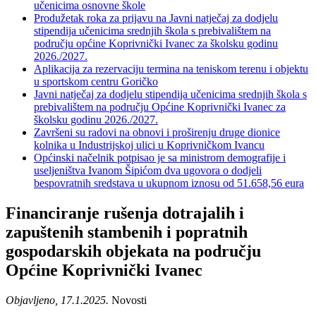
učenicima osnovne škole
Produžetak roka za prijavu na Javni natječaj za dodjelu
stipendija učenicima srednjih škola s prebivalištem na
području općine Koprivnički Ivanec za školsku godinu
2026./2027.
Aplikacija za rezervaciju termina na teniskom terenu i objektu
u sportskom centru Goričko
Javni natječaj za dodjelu stipendija učenicima srednjih škola s
prebivalištem na području Općine Koprivnički Ivanec za
školsku godinu 2026./2027.
Završeni su radovi na obnovi i proširenju druge dionice
kolnika u Industrijskoj ulici u Koprivničkom Ivancu
Općinski načelnik potpisao je sa ministrom demografije i
useljeništva Ivanom Šipićom dva ugovora o dodjeli
bespovratnih sredstava u ukupnom iznosu od 51.658,56 eura
Financiranje rušenja dotrajalih i
zapuštenih stambenih i popratnih
gospodarskih objekata na području
Općine Koprivnički Ivanec
Objavljeno, 17.1.2025.
Novosti