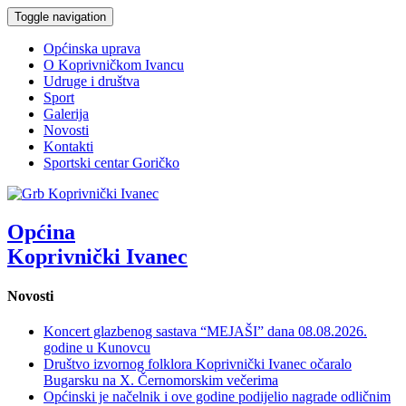
Toggle navigation
Općinska uprava
O Koprivničkom Ivancu
Udruge i društva
Sport
Galerija
Novosti
Kontakti
Sportski centar Goričko
Općina
Koprivnički Ivanec
Novosti
Koncert glazbenog sastava “MEJAŠI” dana 08.08.2026.
godine u Kunovcu
Društvo izvornog folklora Koprivnički Ivanec očaralo
Bugarsku na X. Černomorskim večerima
Općinski je načelnik i ove godine podijelio nagrade odličnim