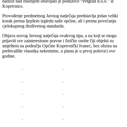
nadzor nad rušenjem obavljalo je poduzeće “Petgrad d.o.o.” iz
Koprivnice.
Provođenje predmetnog Javnog natječaja predstavlja jedan veliki
korak prema ljepšem izgledu naše općine, ali i prema povećanju
cjelokupnog društvenog standarda.
Objava novog Javnog natječaja ovakvog tipa, a na koji se mogu
prijaviti sve zainteresirane pravne i fizičke osobe čiji objekti su
smješteni na području Općine Koprivnički Ivanec, bez obzira na
prebivalište vlasnika nekretnine, u planu je u prvoj polovici ove
godine.