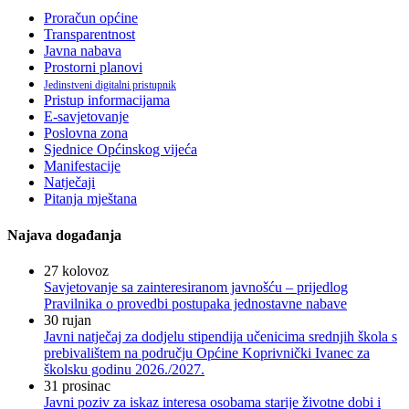
Proračun općine
Transparentnost
Javna nabava
Prostorni planovi
Jedinstveni digitalni pristupnik
Pristup informacijama
E-savjetovanje
Poslovna zona
Sjednice Općinskog vijeća
Manifestacije
Natječaji
Pitanja mještana
Najava događanja
27
kolovoz
Savjetovanje sa zainteresiranom javnošću – prijedlog
Pravilnika o provedbi postupaka jednostavne nabave
30
rujan
Javni natječaj za dodjelu stipendija učenicima srednjih škola s
prebivalištem na području Općine Koprivnički Ivanec za
školsku godinu 2026./2027.
31
prosinac
Javni poziv za iskaz interesa osobama starije životne dobi i