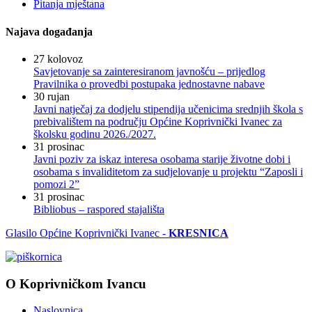
Pitanja mještana
Najava događanja
27
kolovoz
Savjetovanje sa zainteresiranom javnošću – prijedlog
Pravilnika o provedbi postupaka jednostavne nabave
30
rujan
Javni natječaj za dodjelu stipendija učenicima srednjih škola s
prebivalištem na području Općine Koprivnički Ivanec za
školsku godinu 2026./2027.
31
prosinac
Javni poziv za iskaz interesa osobama starije životne dobi i
osobama s invaliditetom za sudjelovanje u projektu “Zaposli i
pomozi 2”
31
prosinac
Bibliobus – raspored stajališta
Glasilo Općine Koprivnički Ivanec -
KRESNICA
O Koprivničkom Ivancu
Naslovnica