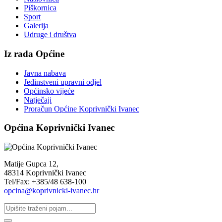
Piškornica
Sport
Galerija
Udruge i društva
Iz rada Općine
Javna nabava
Jedinstveni upravni odjel
Općinsko vijeće
Natječaji
Proračun Općine Koprivnički Ivanec
Općina Koprivnički Ivanec
Matije Gupca 12,
48314 Koprivnički Ivanec
Tel/Fax: +385/48 638-100
opcina@koprivnicki-ivanec.hr