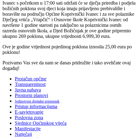
Ivanec s početkom u 17:00 sati održati će se dječja priredba i podjela
božićnih poklona svoj djeci koja imaju prijavljeno prebivalište i
boravište na području Općine Koprivnički Ivanec i za sve polaznike
Dječjeg vrtića „Vrapčić“ i Osnovne škole Koprivnički Ivanec od
navršene 1 godine starosti pa zaključno sa polaznicima osmih
razreda osnovnih škola, a Djed Božićnjak je ove godine pripremio
ukupno 269 poklona, ukupne vrijednosti 6.999,30 eura.
Ove je godine vrijednost pojedinog poklona iznosila 25,00 eura po
poklonu!
Pozivamo Vas sve da nam se danas pridružite i tako uveličate ovaj
događaj!
Proračun općine
Transparentnost
Javna nabava
Prostorni planovi
Jedinstveni digitalni pristupnik
Pristup informacijama
E-savjetovanje
Poslovna zona
Sjednice Općinskog vijeća
Manifestacije
Natječaji