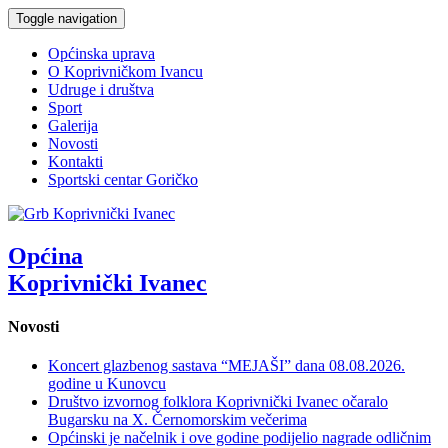
Toggle navigation
Općinska uprava
O Koprivničkom Ivancu
Udruge i društva
Sport
Galerija
Novosti
Kontakti
Sportski centar Goričko
Općina
Koprivnički Ivanec
Novosti
Koncert glazbenog sastava “MEJAŠI” dana 08.08.2026.
godine u Kunovcu
Društvo izvornog folklora Koprivnički Ivanec očaralo
Bugarsku na X. Černomorskim večerima
Općinski je načelnik i ove godine podijelio nagrade odličnim