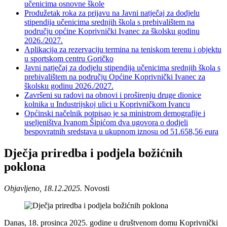
učenicima osnovne škole
Produžetak roka za prijavu na Javni natječaj za dodjelu
stipendija učenicima srednjih škola s prebivalištem na
području općine Koprivnički Ivanec za školsku godinu
2026./2027.
Aplikacija za rezervaciju termina na teniskom terenu i objektu
u sportskom centru Goričko
Javni natječaj za dodjelu stipendija učenicima srednjih škola s
prebivalištem na području Općine Koprivnički Ivanec za
školsku godinu 2026./2027.
Završeni su radovi na obnovi i proširenju druge dionice
kolnika u Industrijskoj ulici u Koprivničkom Ivancu
Općinski načelnik potpisao je sa ministrom demografije i
useljeništva Ivanom Šipićom dva ugovora o dodjeli
bespovratnih sredstava u ukupnom iznosu od 51.658,56 eura
Dječja priredba i podjela božićnih
poklona
Objavljeno, 18.12.2025.
Novosti
Danas, 18. prosinca 2025. godine u društvenom domu Koprivnički