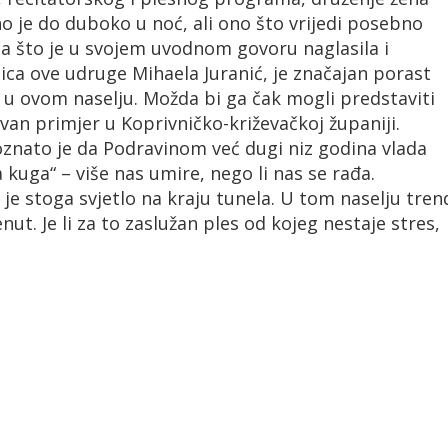
no je do duboko u noć, ali ono što vrijedi posebno
, a što je u svojem uvodnom govoru naglasila i
ica ove udruge Mihaela Juranić, je značajan porast
a u ovom naselju. Možda bi ga čak mogli predstaviti
van primjer u Koprivničko-križevačkoj županiji.
znato je da Podravinom već dugi niz godina vlada
la kuga“ – više nas umire, nego li nas se rađa.
je stoga svjetlo na kraju tunela. U tom naselju tren
nut. Je li za to zaslužan ples od kojeg nestaje stres,