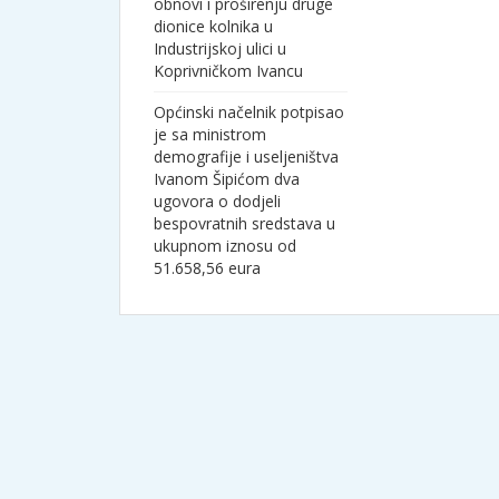
obnovi i proširenju druge
dionice kolnika u
Industrijskoj ulici u
Koprivničkom Ivancu
Općinski načelnik potpisao
je sa ministrom
demografije i useljeništva
Ivanom Šipićom dva
ugovora o dodjeli
bespovratnih sredstava u
ukupnom iznosu od
51.658,56 eura