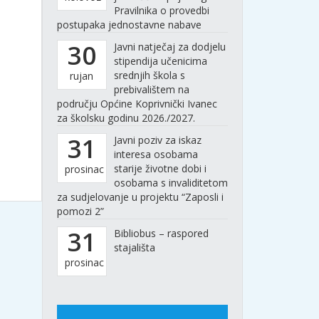
Pravilnika o provedbi
postupaka jednostavne nabave
30
Javni natječaj za dodjelu
stipendija učenicima
srednjih škola s
rujan
prebivalištem na
području Općine Koprivnički Ivanec
za školsku godinu 2026./2027.
31
Javni poziv za iskaz
interesa osobama
starije životne dobi i
prosinac
osobama s invaliditetom
za sudjelovanje u projektu “Zaposli i
pomozi 2”
31
Bibliobus – raspored
stajališta
prosinac