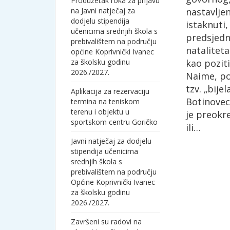
Produžetak roka za prijavu
na Javni natječaj za
nastavlje
dodjelu stipendija
istaknuti
učenicima srednjih škola s
predsjedn
prebivalištem na području
natalitet
općine Koprivnički Ivanec
za školsku godinu
kao poziti
2026./2027.
Naime, po
tzv. „bije
Aplikacija za rezervaciju
Botinovec 
termina na teniskom
terenu i objektu u
je preokre
sportskom centru Goričko
ili…
Javni natječaj za dodjelu
stipendija učenicima
srednjih škola s
prebivalištem na području
Općine Koprivnički Ivanec
za školsku godinu
2026./2027.
Završeni su radovi na