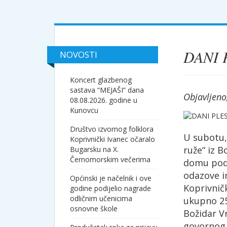
DANI 
NOVOSTI
Koncert glazbenog
sastava “MEJAŠI” dana
Objavljeno
08.08.2026. godine u
Kunovcu
Društvo izvornog folklora
U subotu, 
Koprivnički Ivanec očaralo
ruže“ iz 
Bugarsku na X.
Černomorskim večerima
domu pod 
odazove i
Općinski je načelnik i ove
Koprivničk
godine podijelio nagrade
odličnim učenicima
ukupno 25
osnovne škole
Božidar V
govornog,