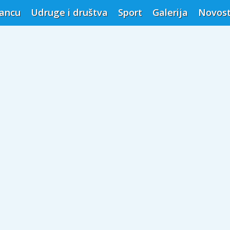
vancu
Udruge i društva
Sport
Galerija
Novost