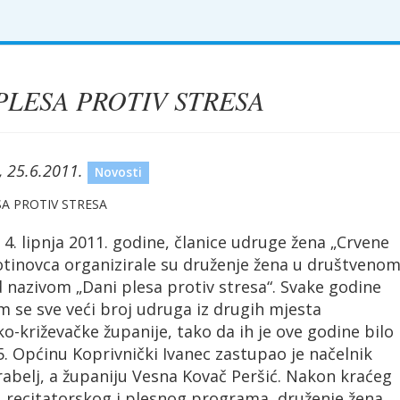
PLESA PROTIV STRESA
, 25.6.2011.
Novosti
4. lipnja 2011. godine, članice udruge žena „Crvene
Botinovca organizirale su druženje žena u društveno
nazivom „Dani plesa protiv stresa“. Svake godine
m se sve veći broj udruga iz drugih mjesta
o-križevačke županije, tako da ih je ove godine bilo
. Općinu Koprivnički Ivanec zastupao je načelnik
rabelj, a županiju Vesna Kovač Peršić. Nakon kraćeg
 recitatorskog i plesnog programa, druženje žena