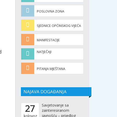
POSLOVNA ZONA
SJEDNICE OPĆINSKOG VIJEĆA
MANIFESTACIJE
d
NATJEČAJI
PITANJA MJEŠTANA
NAJAVA DOGAĐANJA
27
Savjetovanje sa
zainteresiranom
javnošću – prijedlog
kolovoz