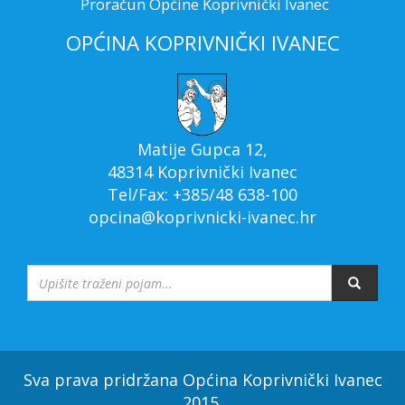
Proračun Općine Koprivnički Ivanec
OPĆINA KOPRIVNIČKI IVANEC
Matije Gupca 12,
48314 Koprivnički Ivanec
Tel/Fax: +385/48 638-100
opcina@koprivnicki-ivanec.hr
Sva prava pridržana Općina Koprivnički Ivanec
2015.