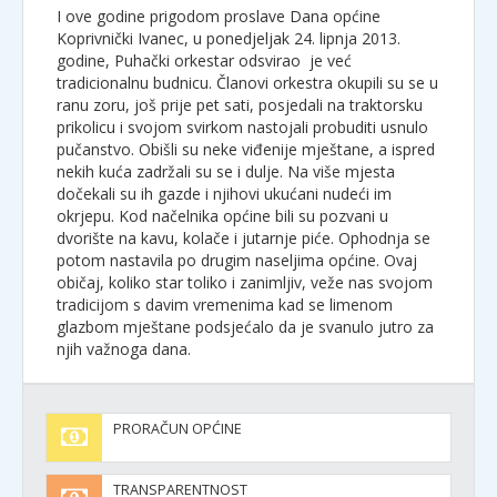
I ove godine prigodom proslave Dana općine
Koprivnički Ivanec, u ponedjeljak 24. lipnja 2013.
godine, Puhački orkestar odsvirao je već
tradicionalnu budnicu. Članovi orkestra okupili su se u
ranu zoru, još prije pet sati, posjedali na traktorsku
prikolicu i svojom svirkom nastojali probuditi usnulo
pučanstvo. Obišli su neke viđenije mještane, a ispred
nekih kuća zadržali su se i dulje. Na više mjesta
dočekali su ih gazde i njihovi ukućani nudeći im
okrjepu. Kod načelnika općine bili su pozvani u
dvorište na kavu, kolače i jutarnje piće. Ophodnja se
potom nastavila po drugim naseljima općine. Ovaj
običaj, koliko star toliko i zanimljiv, veže nas svojom
tradicijom s davim vremenima kad se limenom
glazbom mještane podsjećalo da je svanulo jutro za
njih važnoga dana.
PRORAČUN OPĆINE
TRANSPARENTNOST