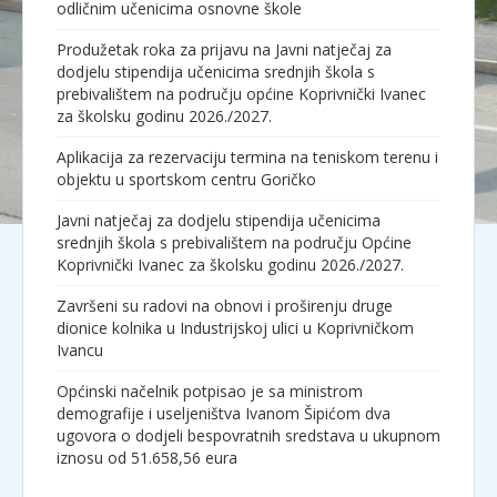
odličnim učenicima osnovne škole
Produžetak roka za prijavu na Javni natječaj za
dodjelu stipendija učenicima srednjih škola s
prebivalištem na području općine Koprivnički Ivanec
za školsku godinu 2026./2027.
Aplikacija za rezervaciju termina na teniskom terenu i
objektu u sportskom centru Goričko
Javni natječaj za dodjelu stipendija učenicima
srednjih škola s prebivalištem na području Općine
Koprivnički Ivanec za školsku godinu 2026./2027.
Završeni su radovi na obnovi i proširenju druge
dionice kolnika u Industrijskoj ulici u Koprivničkom
Ivancu
Općinski načelnik potpisao je sa ministrom
demografije i useljeništva Ivanom Šipićom dva
ugovora o dodjeli bespovratnih sredstava u ukupnom
iznosu od 51.658,56 eura