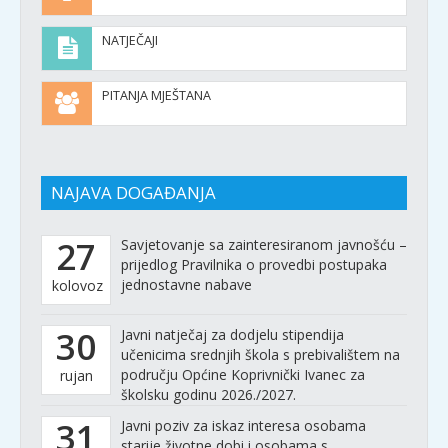
NATJEČAJI
PITANJA MJEŠTANA
NAJAVA DOGAĐANJA
27
Savjetovanje sa zainteresiranom javnošću –
prijedlog Pravilnika o provedbi postupaka
jednostavne nabave
kolovoz
30
Javni natječaj za dodjelu stipendija
učenicima srednjih škola s prebivalištem na
području Općine Koprivnički Ivanec za
rujan
školsku godinu 2026./2027.
31
Javni poziv za iskaz interesa osobama
starije životne dobi i osobama s