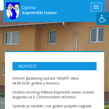
Općina
Toggle
Open
Koprivnički Ivanec
navigati
NOVOSTI
Koncert glazbenog sastava “MEJAŠI” dana
08.08.2026. godine u Kunovcu
Društvo izvornog folklora Koprivnički Ivanec očaralo
Bugarsku na X. Černomorskim večerima
Općinski je načelnik i ove godine podijelio nagrade