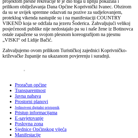
projektom plesne rekreacije te je dio toga u lipnju pokazala i
prilikom obilježavanja Dana Općine Koprivnički Ivanec. Obzirom
da su se uvijek spremne odazvati na pozive za sudjelovanjem,
proteklog vikenda nastupile su i na manifestaciji COUNTRY
VIKEND koja se održala na jezeru Šoderica. Zahvaljujući velikoj
posjećenosti publike nije nedostajalo pa su i naše žene iz Botinovca
ostale zapažene sa svojom plesnom koreografijom na pjesmu
„VISKI“ od Lidije Bačić.
Zahvaljujemo ovom prilikom Turističkoj zajednici Koprivničko-
križevačke županije na ukazanom povjerenju i suradnji.
Proračun općine
Transparentnost
Javna nabava
Prostorni planovi
Jedinstveni digitalni pristupnik
Pristup informacijama
E-savjetovanje
Poslovna zona
Sjednice Općinskog vijeća
Manifestacije