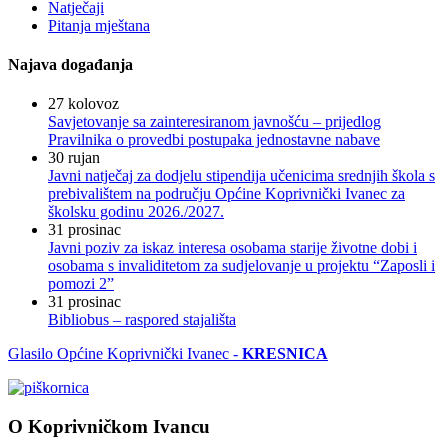
Natječaji
Pitanja mještana
Najava događanja
27
kolovoz
Savjetovanje sa zainteresiranom javnošću – prijedlog
Pravilnika o provedbi postupaka jednostavne nabave
30
rujan
Javni natječaj za dodjelu stipendija učenicima srednjih škola s
prebivalištem na području Općine Koprivnički Ivanec za
školsku godinu 2026./2027.
31
prosinac
Javni poziv za iskaz interesa osobama starije životne dobi i
osobama s invaliditetom za sudjelovanje u projektu “Zaposli i
pomozi 2”
31
prosinac
Bibliobus – raspored stajališta
Glasilo Općine Koprivnički Ivanec -
KRESNICA
O Koprivničkom Ivancu