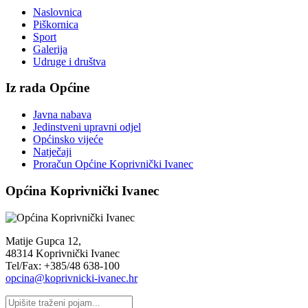
Naslovnica
Piškornica
Sport
Galerija
Udruge i društva
Iz rada Općine
Javna nabava
Jedinstveni upravni odjel
Općinsko vijeće
Natječaji
Proračun Općine Koprivnički Ivanec
Općina Koprivnički Ivanec
Matije Gupca 12,
48314 Koprivnički Ivanec
Tel/Fax: +385/48 638-100
opcina@koprivnicki-ivanec.hr