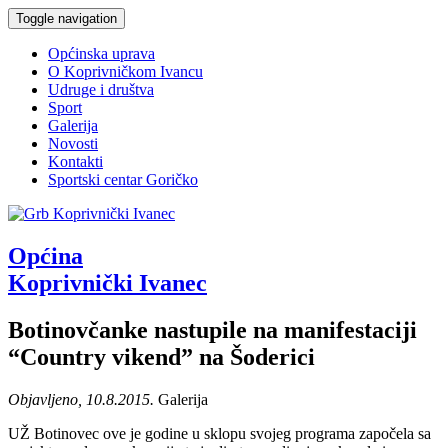
Toggle navigation
Općinska uprava
O Koprivničkom Ivancu
Udruge i društva
Sport
Galerija
Novosti
Kontakti
Sportski centar Goričko
Općina
Koprivnički Ivanec
Botinovčanke nastupile na manifestaciji
“Country vikend” na Šoderici
Objavljeno, 10.8.2015.
Galerija
UŽ Botinovec ove je godine u sklopu svojeg programa započela sa