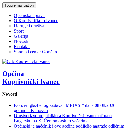
Toggle navigation
Općinska uprava
O Koprivničkom Ivancu
Udruge i društva
Sport
Galerija
Novosti
Kontakti
Sportski centar Goričko
Općina
Koprivnički Ivanec
Novosti
Koncert glazbenog sastava “MEJAŠI” dana 08.08.2026.
godine u Kunovcu
Društvo izvornog folklora Koprivnički Ivanec očaralo
Bugarsku na X. Černomorskim večerima
Općinski je načelnik i ove godine podijelio nagrade odličnim