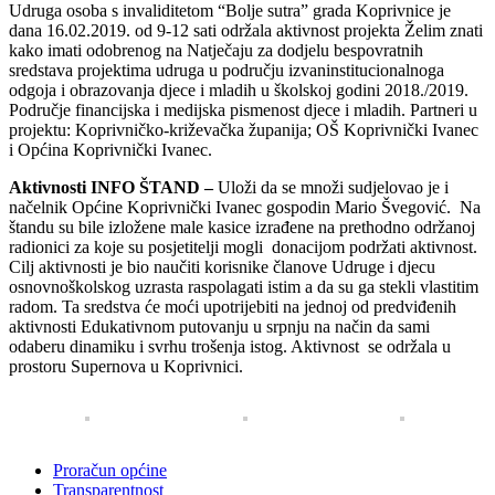
Udruga osoba s invaliditetom “Bolje sutra” grada Koprivnice je
dana 16.02.2019. od 9-12 sati održala aktivnost projekta Želim znati
kako imati odobrenog na Natječaju za dodjelu bespovratnih
sredstava projektima udruga u području izvaninstitucionalnoga
odgoja i obrazovanja djece i mladih u školskoj godini 2018./2019.
Područje financijska i medijska pismenost djece i mladih. Partneri u
projektu: Koprivničko-križevačka županija; OŠ Koprivnički Ivanec
i Općina Koprivnički Ivanec.
Aktivnosti INFO ŠTAND –
Uloži da se množi sudjelovao je i
načelnik Općine Koprivnički Ivanec gospodin Mario Švegović. Na
štandu su bile izložene male kasice izrađene na prethodno održanoj
radionici za koje su posjetitelji mogli donacijom podržati aktivnost.
Cilj aktivnosti je bio naučiti korisnike članove Udruge i djecu
osnovnoškolskog uzrasta raspolagati istim a da su ga stekli vlastitim
radom. Ta sredstva će moći upotrijebiti na jednoj od predviđenih
aktivnosti Edukativnom putovanju u srpnju na način da sami
odaberu dinamiku i svrhu trošenja istog. Aktivnost se održala u
prostoru Supernova u Koprivnici.
Proračun općine
Transparentnost