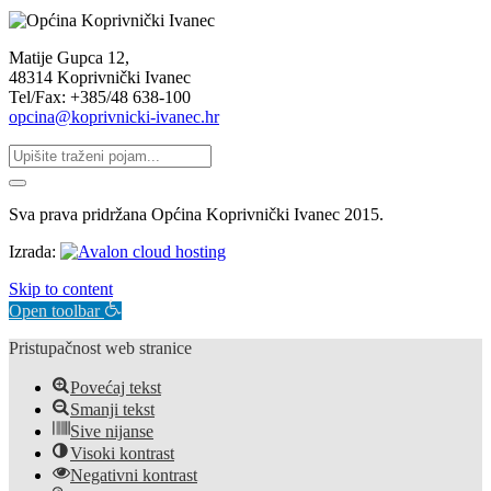
Matije Gupca 12,
48314 Koprivnički Ivanec
Tel/Fax: +385/48 638-100
opcina@koprivnicki-ivanec.hr
Sva prava pridržana Općina Koprivnički Ivanec 2015.
Izrada:
Skip to content
Open toolbar
Pristupačnost web stranice
Povećaj tekst
Smanji tekst
Sive nijanse
Visoki kontrast
Negativni kontrast