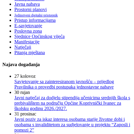
Javna nabava
Prostorni planovi
Jedinstveni digitalni pristupnik
Pristup informacijama
E-savjetovanje
Poslovna zona
Sjednice Općinskog vijeća
Manifestacije
Natječaji
Pitanja mještana
Najava događanja
27
kolovoz
Savjetovanje sa zainteresiranom javnošću – prijedlog
Pravilnika o provedbi postupaka jednostavne nabave
30
rujan
Javni natječaj za dodjelu stipendija učenicima srednjih škola s
prebivalištem na području Općine Koprivnički Ivanec za
školsku godinu 2026./2027.
31
prosinac
Javni poziv za iskaz interesa osobama starije životne dobi i
osobama s invaliditetom za sudjelovanje u projektu “Zaposli i
pomozi 2”