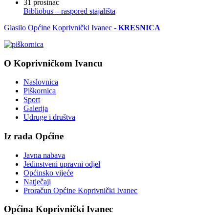
31
prosinac
Bibliobus – raspored stajališta
Glasilo Općine Koprivnički Ivanec -
KRESNICA
O Koprivničkom Ivancu
Naslovnica
Piškornica
Sport
Galerija
Udruge i društva
Iz rada Općine
Javna nabava
Jedinstveni upravni odjel
Općinsko vijeće
Natječaji
Proračun Općine Koprivnički Ivanec
Općina Koprivnički Ivanec