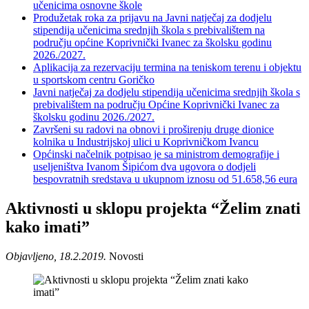
učenicima osnovne škole
Produžetak roka za prijavu na Javni natječaj za dodjelu
stipendija učenicima srednjih škola s prebivalištem na
području općine Koprivnički Ivanec za školsku godinu
2026./2027.
Aplikacija za rezervaciju termina na teniskom terenu i objektu
u sportskom centru Goričko
Javni natječaj za dodjelu stipendija učenicima srednjih škola s
prebivalištem na području Općine Koprivnički Ivanec za
školsku godinu 2026./2027.
Završeni su radovi na obnovi i proširenju druge dionice
kolnika u Industrijskoj ulici u Koprivničkom Ivancu
Općinski načelnik potpisao je sa ministrom demografije i
useljeništva Ivanom Šipićom dva ugovora o dodjeli
bespovratnih sredstava u ukupnom iznosu od 51.658,56 eura
Aktivnosti u sklopu projekta “Želim znati
kako imati”
Objavljeno, 18.2.2019.
Novosti