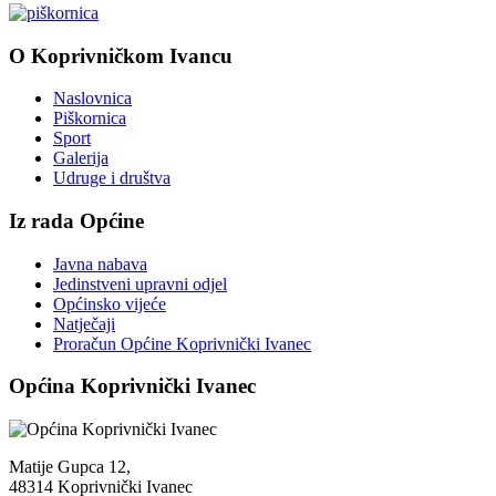
O Koprivničkom Ivancu
Naslovnica
Piškornica
Sport
Galerija
Udruge i društva
Iz rada Općine
Javna nabava
Jedinstveni upravni odjel
Općinsko vijeće
Natječaji
Proračun Općine Koprivnički Ivanec
Općina Koprivnički Ivanec
Matije Gupca 12,
48314 Koprivnički Ivanec