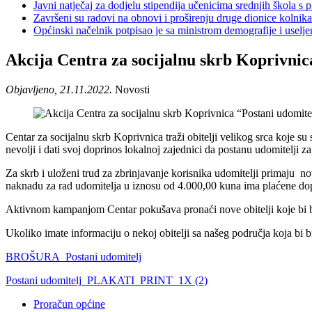
Javni natječaj za dodjelu stipendija učenicima srednjih škola 
Završeni su radovi na obnovi i proširenju druge dionice kolnik
Općinski načelnik potpisao je sa ministrom demografije i usel
Akcija Centra za socijalnu skrb Koprivnic
Objavljeno, 21.11.2022.
Novosti
Centar za socijalnu skrb Koprivnica traži obitelji velikog srca koje s
nevolji i dati svoj doprinos lokalnoj zajednici da postanu udomitelji za
Za skrb i uloženi trud za zbrinjavanje korisnika udomitelji primaj
naknadu za rad udomitelja u iznosu od 4.000,00 kuna ima plaćene do
Aktivnom kampanjom Centar pokušava pronaći nove obitelji koje bi bil
Ukoliko imate informaciju o nekoj obitelji sa našeg područja koja bi 
BROŠURA_Postani udomitelj
Postani udomitelj_PLAKATI_PRINT_1X (2)
Proračun općine