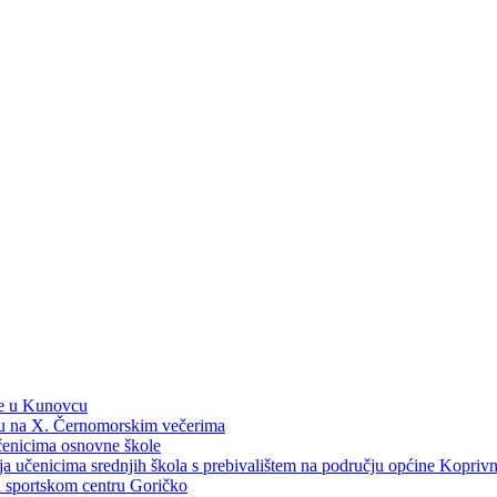
ne u Kunovcu
ku na X. Černomorskim večerima
učenicima osnovne škole
dija učenicima srednjih škola s prebivalištem na području općine Kopri
 u sportskom centru Goričko