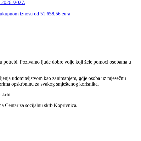
u 2026./2027.
 u ukupnom iznosu od 51.658,56 eura
ma u potrebi. Pozivamo ljude dobre volje koji žele pomoći osobama u
vljenja udomiteljstvom kao zanimanjem, gdje osoba uz mjesečnu
prima opskrbninu za svakog smještenog korisnika.
skrbi.
 na Centar za socijalnu skrb Koprivnica.