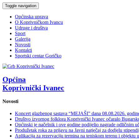
Toggle navigation
Općinska uprava
O Koprivničkom Ivancu
Udruge i društva
Sport
Galerija
Novosti
Kontakti
Sportski centar Goričko
Općina
Koprivnički Ivanec
Novosti
Koncert glazbenog sastava “MEJAŠI” dana 08.08.2026. godi
Društvo izvornog folklora Koprivnički Ivanec očaralo Bugars
Općinski je načelnik i ove godine podijelio nagrade odličnim 
Produžetak roka za prijavu na Javni natječaj za dodjelu stipen
Aplikacija za rezervaciju termina na teniskom terenu i objektu