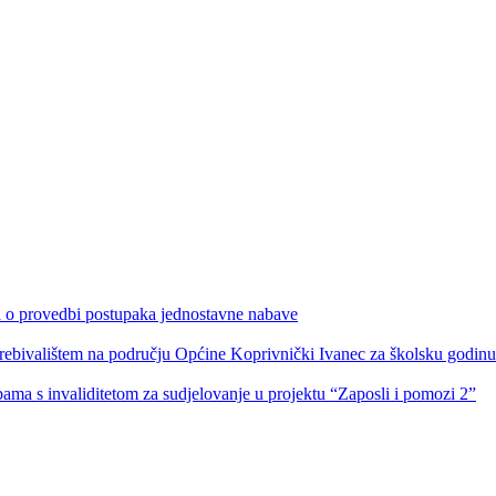
ka o provedbi postupaka jednostavne nabave
s prebivalištem na području Općine Koprivnički Ivanec za školsku godin
obama s invaliditetom za sudjelovanje u projektu “Zaposli i pomozi 2”