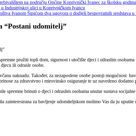
s prebivalištem na području Općine Koprivnički Ivanec za školsku godin
a u Industrijskoj ulici u Koprivničkom Ivancu
jeništva Ivanom Šipićom dva ugovora o dodjeli bespovratnih sredstava
a “Postani udomitelj”
u spremne pružiti topli dom, sigurnost i utočište djeci i odraslim osoba
 djecu ili odrasle osobe.
u novčanu naknadu. Također, za nezaposlene osobe postoji mogućnost ba
prinose za zdravstvno i mirovinsko osiguranje te uz navedeno dodatno 
e spremne brinuti o djeci i odraslim osobama unutar sustava socijalne 
bila zainteresirana za bavljenje udomiteljskom molimo Vas da ju uputite