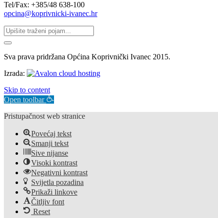
Tel/Fax: +385/48 638-100
opcina@koprivnicki-ivanec.hr
Sva prava pridržana Općina Koprivnički Ivanec 2015.
Izrada:
Skip to content
Open toolbar
Pristupačnost web stranice
Povećaj tekst
Smanji tekst
Sive nijanse
Visoki kontrast
Negativni kontrast
Svijetla pozadina
Prikaži linkove
Čitljiv font
Reset