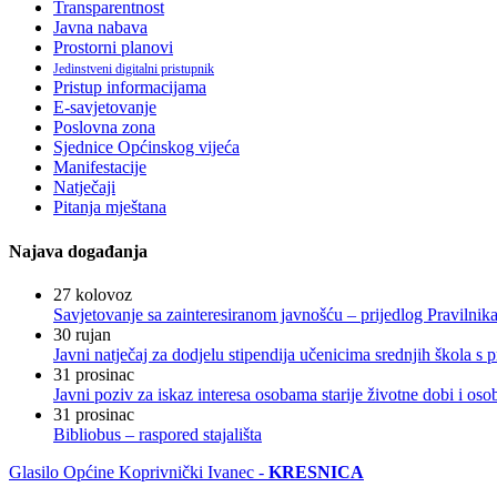
Transparentnost
Javna nabava
Prostorni planovi
Jedinstveni digitalni pristupnik
Pristup informacijama
E-savjetovanje
Poslovna zona
Sjednice Općinskog vijeća
Manifestacije
Natječaji
Pitanja mještana
Najava događanja
27
kolovoz
Savjetovanje sa zainteresiranom javnošću – prijedlog Pravilni
30
rujan
Javni natječaj za dodjelu stipendija učenicima srednjih škola 
31
prosinac
Javni poziv za iskaz interesa osobama starije životne dobi i os
31
prosinac
Bibliobus – raspored stajališta
Glasilo Općine Koprivnički Ivanec -
KRESNICA