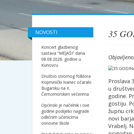
35 GO
NOVOSTI
Koncert glazbenog
sastava “MEJAŠI” dana
Objavljeno
08.08.2026. godine u
Kunovcu
Društvo izvornog folklora
Proslava 3
Koprivnički Ivanec očaralo
u društve
Bugarsku na X.
Černomorskim večerima
godine. P
gostiju. 
Općinski je načelnik i ove
župnu crkv
godine podijelio nagrade
odličnim učenicima
novi barj
osnovne škole
Vrabelj. 
prigodan 