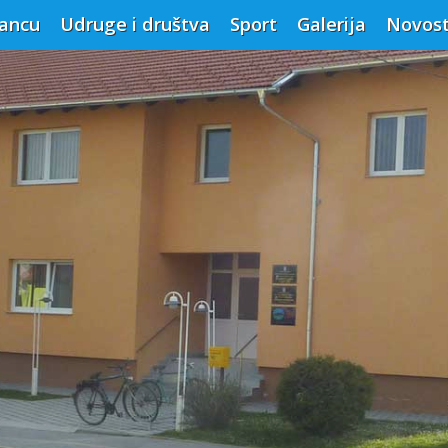
vancu
Udruge i društva
Sport
Galerija
Novost