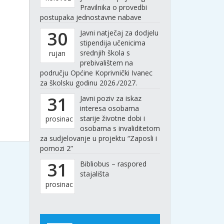
Pravilnika o provedbi
postupaka jednostavne nabave
30
Javni natječaj za dodjelu
stipendija učenicima
srednjih škola s
rujan
prebivalištem na
području Općine Koprivnički Ivanec
za školsku godinu 2026./2027.
31
Javni poziv za iskaz
interesa osobama
starije životne dobi i
prosinac
osobama s invaliditetom
za sudjelovanje u projektu “Zaposli i
pomozi 2”
31
Bibliobus – raspored
stajališta
prosinac