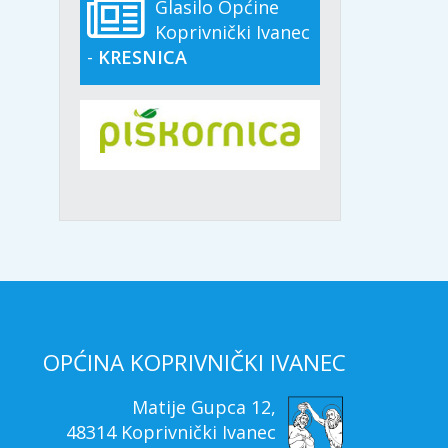
Glasilo Općine
Koprivnički Ivanec
-
KRESNICA
OPĆINA KOPRIVNIČKI IVANEC
Matije Gupca 12,
48314 Koprivnički Ivanec