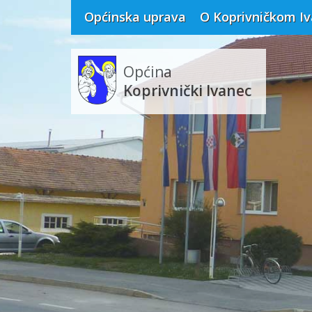
Općinska uprava
O Koprivničkom I
Općina
Koprivnički Ivanec