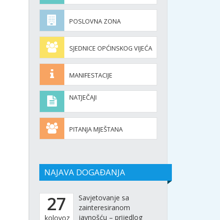
POSLOVNA ZONA
SJEDNICE OPĆINSKOG VIJEĆA
MANIFESTACIJE
NATJEČAJI
PITANJA MJEŠTANA
NAJAVA DOGAĐANJA
27
Savjetovanje sa
zainteresiranom
javnošću – prijedlog
kolovoz