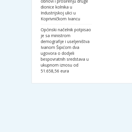
obnovi i proširenju druge
dionice kolnika u
Industrijskoj ulici u
Koprivničkom Ivancu
Općinski načelnik potpisao
je sa ministrom
demografije i useljeništva
Ivanom Šipićom dva
ugovora o dodjeli
bespovratnih sredstava u
ukupnom iznosu od
51.658,56 eura