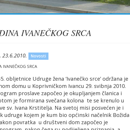
DINA IVANEČKOG SRCA
, 23.6.2010.
Novosti
5. obljetnice Udruge žena ‘Ivanečko srce’ održana je
nom domu u Koprivničkom Ivancu 29. svibnja 2010.
rogram proslave započeo je okupljanjem članica i
Potom je formirana svečana kolona te se krenulo u
e sv. Ivana Krstitelja. Na svetoj misi posvećen je i
ak udruge kojem je kum bio općinski načelnik Božida
Nakon povratka u društveni dom započeo je
program, nakon čega su podijeljena priznanja, a