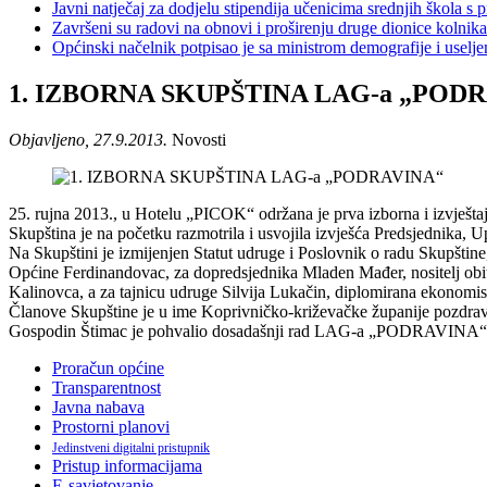
Javni natječaj za dodjelu stipendija učenicima srednjih škola 
Završeni su radovi na obnovi i proširenju druge dionice kolnik
Općinski načelnik potpisao je sa ministrom demografije i usel
1. IZBORNA SKUPŠTINA LAG-a „POD
Objavljeno, 27.9.2013.
Novosti
25. rujna 2013., u Hotelu „PICOK“ održana je prva izborna i izvj
Skupština je na početku razmotrila i usvojila izvješća Predsjednika, 
Na Skupštini je izmijenjen Statut udruge i Poslovnik o radu Skupšti
Općine Ferdinandovac, za dopredsjednika Mladen Mađer, nositelj obite
Kalinovca, a za tajnicu udruge Silvija Lukačin, diplomirana ekonomi
Članove Skupštine je u ime Koprivničko-križevačke županije pozdrav
Gospodin Štimac je pohvalio dosadašnji rad LAG-a „PODRAVINA“, te
Proračun općine
Transparentnost
Javna nabava
Prostorni planovi
Jedinstveni digitalni pristupnik
Pristup informacijama
E-savjetovanje