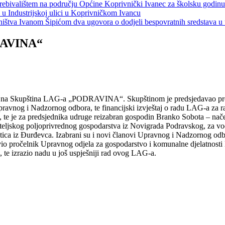
s prebivalištem na području Općine Koprivnički Ivanec za školsku godin
a u Industrijskoj ulici u Koprivničkom Ivancu
jeništva Ivanom Šipićom dva ugovora o dodjeli bespovratnih sredstava
RAVINA“
eštajna Skupština LAG-a „PODRAVINA“. Skupštinom je predsjedavao pr
Upravnog i Nadzornog odbora, te financijski izvještaj o radu LAG-a za r
ne, te je za predsjednika udruge reizabran gospodin Branko Sobota – n
ljskog poljoprivrednog gospodarstva iz Novigrada Podravskog, za vodit
stica iz Đurđevca. Izabrani su i novi članovi Upravnog i Nadzornog odb
io pročelnik Upravnog odjela za gospodarstvo i komunalne djelatnosti
 izrazio nadu u još uspješniji rad ovog LAG-a.