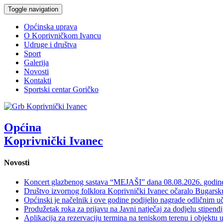
Toggle navigation
Općinska uprava
O Koprivničkom Ivancu
Udruge i društva
Sport
Galerija
Novosti
Kontakti
Sportski centar Goričko
Općina
Koprivnički Ivanec
Novosti
Koncert glazbenog sastava “MEJAŠI” dana 08.08.2026. godi
Društvo izvornog folklora Koprivnički Ivanec očaralo Bugars
Općinski je načelnik i ove godine podijelio nagrade odličnim 
Produžetak roka za prijavu na Javni natječaj za dodjelu stipen
Aplikacija za rezervaciju termina na teniskom terenu i objektu