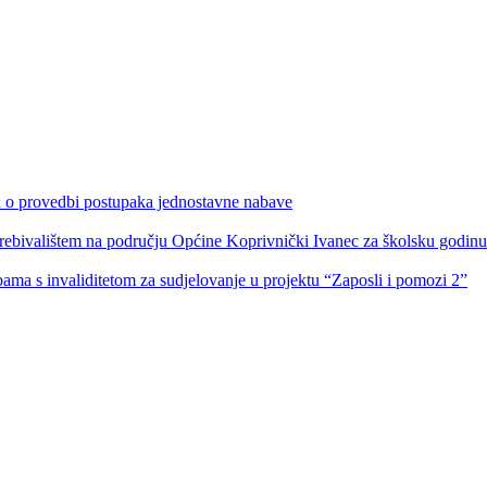
ka o provedbi postupaka jednostavne nabave
s prebivalištem na području Općine Koprivnički Ivanec za školsku godin
obama s invaliditetom za sudjelovanje u projektu “Zaposli i pomozi 2”