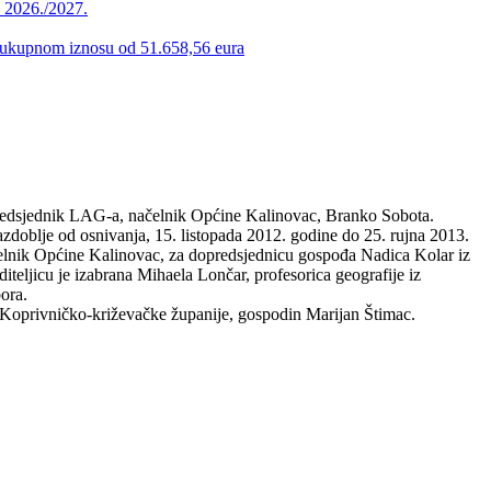
u 2026./2027.
 u ukupnom iznosu od 51.658,56 eura
edsjednik LAG-a, načelnik Općine Kalinovac, Branko Sobota.
azdoblje od osnivanja, 15. listopada 2012. godine do 25. rujna 2013.
ačelnik Općine Kalinovac, za dopredsjednicu gospođa Nadica Kolar iz
eljicu je izabrana Mihaela Lončar, profesorica geografije iz
ora.
 Koprivničko-križevačke županije, gospodin Marijan Štimac.