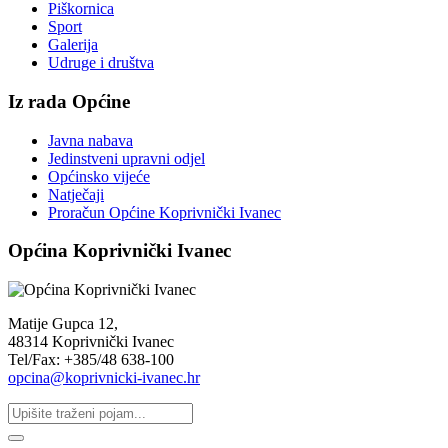
Piškornica
Sport
Galerija
Udruge i društva
Iz rada Općine
Javna nabava
Jedinstveni upravni odjel
Općinsko vijeće
Natječaji
Proračun Općine Koprivnički Ivanec
Općina Koprivnički Ivanec
Matije Gupca 12,
48314 Koprivnički Ivanec
Tel/Fax: +385/48 638-100
opcina@koprivnicki-ivanec.hr