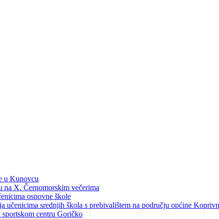
ne u Kunovcu
ku na X. Černomorskim večerima
učenicima osnovne škole
dija učenicima srednjih škola s prebivalištem na području općine Kopri
 u sportskom centru Goričko