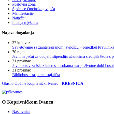
Poslovna zona
Sjednice Općinskog vijeća
Manifestacije
Natječaji
Pitanja mještana
Najava događanja
27
kolovoz
Savjetovanje sa zainteresiranom javnošću – prijedlog Pravilni
30
rujan
Javni natječaj za dodjelu stipendija učenicima srednjih škola 
31
prosinac
Javni poziv za iskaz interesa osobama starije životne dobi i os
31
prosinac
Bibliobus – raspored stajališta
Glasilo Općine Koprivnički Ivanec -
KRESNICA
O Koprivničkom Ivancu
Naslovnica