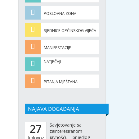
POSLOVNA ZONA
SJEDNICE OPĆINSKOG VIJEĆA
MANIFESTACIJE
NATJEČAJI
PITANJA MJEŠTANA
NAJAVA DOGAĐANJA
27
Savjetovanje sa
zainteresiranom
javnošću – prijedlog
kolovoz