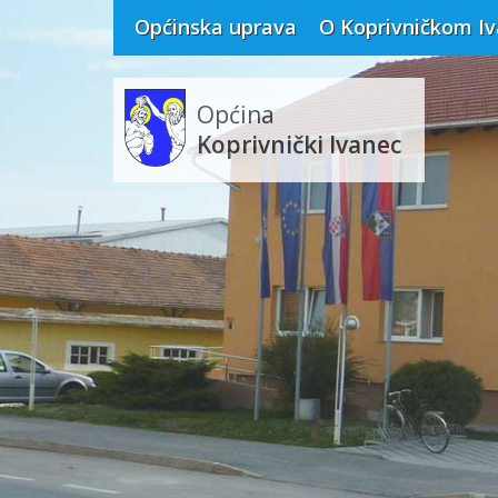
Općinska uprava
O Koprivničkom I
Općina
Koprivnički Ivanec