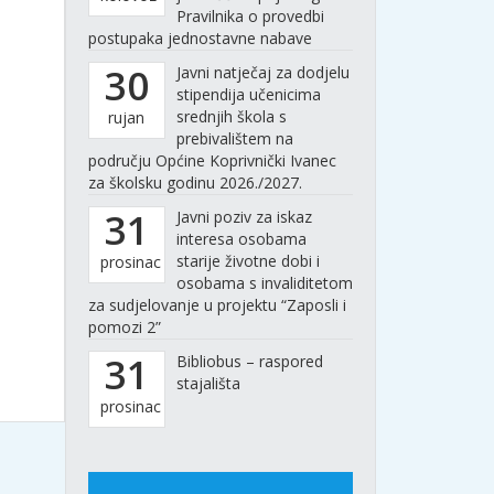
Pravilnika o provedbi
postupaka jednostavne nabave
30
Javni natječaj za dodjelu
stipendija učenicima
srednjih škola s
rujan
prebivalištem na
području Općine Koprivnički Ivanec
za školsku godinu 2026./2027.
31
Javni poziv za iskaz
interesa osobama
starije životne dobi i
prosinac
osobama s invaliditetom
za sudjelovanje u projektu “Zaposli i
pomozi 2”
31
Bibliobus – raspored
stajališta
prosinac