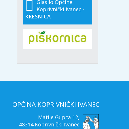
Glasilo Općine
Koprivnički Ivanec -
KRESNICA
OPĆINA KOPRIVNIČKI IVANEC
Matije Gupca 12,
48314 Koprivnički Ivanec