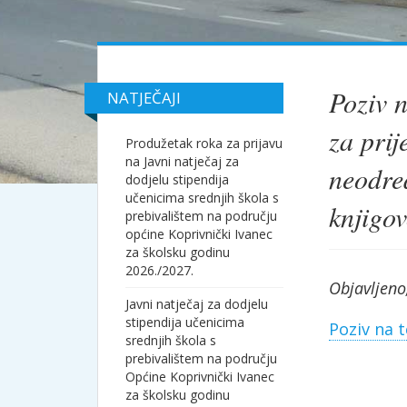
Poziv n
NATJEČAJI
za prij
Produžetak roka za prijavu
na Javni natječaj za
neodre
dodjelu stipendija
učenicima srednjih škola s
knjigo
prebivalištem na području
općine Koprivnički Ivanec
za školsku godinu
2026./2027.
Objavljeno
Javni natječaj za dodjelu
stipendija učenicima
Poziv na t
srednjih škola s
prebivalištem na području
Općine Koprivnički Ivanec
za školsku godinu