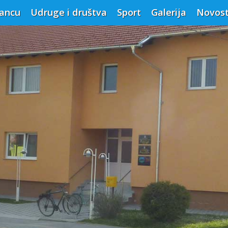
vancu
Udruge i društva
Sport
Galerija
Novost