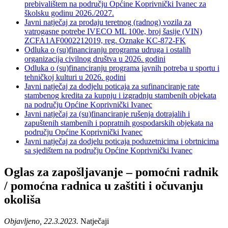
prebivalištem na području Općine Koprivnički Ivanec za
školsku godinu 2026./2027.
Javni natječaj za prodaju teretnog (radnog) vozila za
vatrogasne potrebe IVECO ML 100e, broj šasije (VIN)
ZCFA1AF0002212019, reg. Oznake KC-872-FK
Odluka o (su)financiranju programa udruga i ostalih
organizacija civilnog društva u 2026. godini
Odluka o (su)financiranju programa javnih potreba u sportu i
tehničkoj kulturi u 2026. godini
Javni natječaj za dodjelu poticaja za sufinanciranje rate
stambenog kredita za kupnju i izgradnju stambenih objekata
na području Općine Koprivnički Ivanec
Javni natječaj za (su)financiranje rušenja dotrajalih i
zapuštenih stambenih i popratnih gospodarskih objekata na
području Općine Koprivnički Ivanec
Javni natječaj za dodjelu poticaja poduzetnicima i obrtnicima
sa sjedištem na području Općine Koprivnički Ivanec
Oglas za zapošljavanje – pomoćni radnik
/ pomoćna radnica u zaštiti i očuvanju
okoliša
Objavljeno, 22.3.2023.
Natječaji