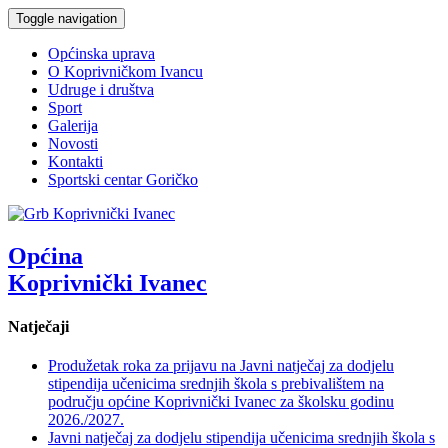
Toggle navigation
Općinska uprava
O Koprivničkom Ivancu
Udruge i društva
Sport
Galerija
Novosti
Kontakti
Sportski centar Goričko
Općina
Koprivnički Ivanec
Natječaji
Produžetak roka za prijavu na Javni natječaj za dodjelu
stipendija učenicima srednjih škola s prebivalištem na
području općine Koprivnički Ivanec za školsku godinu
2026./2027.
Javni natječaj za dodjelu stipendija učenicima srednjih škola s