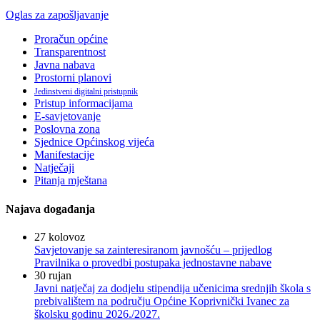
Oglas za zapošljavanje
Proračun općine
Transparentnost
Javna nabava
Prostorni planovi
Jedinstveni digitalni pristupnik
Pristup informacijama
E-savjetovanje
Poslovna zona
Sjednice Općinskog vijeća
Manifestacije
Natječaji
Pitanja mještana
Najava događanja
27
kolovoz
Savjetovanje sa zainteresiranom javnošću – prijedlog
Pravilnika o provedbi postupaka jednostavne nabave
30
rujan
Javni natječaj za dodjelu stipendija učenicima srednjih škola s
prebivalištem na području Općine Koprivnički Ivanec za
školsku godinu 2026./2027.