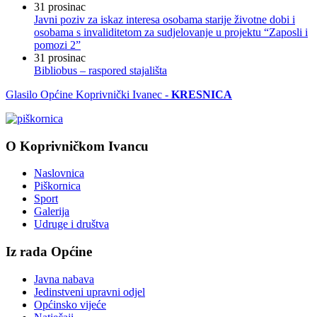
31
prosinac
Javni poziv za iskaz interesa osobama starije životne dobi i
osobama s invaliditetom za sudjelovanje u projektu “Zaposli i
pomozi 2”
31
prosinac
Bibliobus – raspored stajališta
Glasilo Općine Koprivnički Ivanec -
KRESNICA
O Koprivničkom Ivancu
Naslovnica
Piškornica
Sport
Galerija
Udruge i društva
Iz rada Općine
Javna nabava
Jedinstveni upravni odjel
Općinsko vijeće