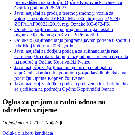
prebivalištem na području Općine Koprivnički Ivanec za
školsku godinu 2026./2027.
Javni natječaj za prodaju teretnog (radnog) vozila za
vatrogasne potrebe IVECO ML 100e, broj šasije (VIN)
ZCFA1AF0002212019, reg. Oznake KC-872-FK
Odluka o (su)financiranju programa udruga i ostalih
organizacija civilnog društva u 2026. godini
Odluka o (su)financiranju programa javnih potreba u sportu i
tehničkoj kulturi u 2026. godini
Javni natječaj za dodjelu poticaja za sufinanciranje rate
stambenog kredita za kupnju i izgradnju stambenih objekata
na području Općine Koprivnički Ivanec
Javni natječaj za (su)financiranje rušenja dotrajalih i
zapuštenih stambenih i popratnih gospodarskih objekata na
području Općine Koprivnički Ivanec
Javni natječaj za dodjelu poticaja poduzetnicima i obrtnicima
sa sjedištem na području Općine Koprivnički Ivanec
Oglas za prijam u radni odnos na
određeno vrijeme
Objavljeno, 5.1.2023.
Natječaji
Odluka o izboru kandidata