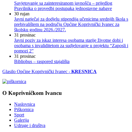
Savjetovanje sa zainteresiranom javnošću – prijedlog
Pravilnika o provedbi postupaka jednostavne nabave
30
rujan
Javni natječaj za dodjelu stipendija učenicima srednjih škola s
prebivalištem na području Općine Koprivnički Ivanec za
školsku godinu 2026./2027.
31
prosinac
Javni poziv za iskaz interesa osobama starije životne dobi i
osobama s invaliditetom za sudjelovanje u projektu “Zaposli i
pomozi 2”
31
prosinac
Bibliobus – raspored stajališta
Glasilo Općine Koprivnički Ivanec -
KRESNICA
O Koprivničkom Ivancu
Naslovnica
Piškornica
Sport
Galerija
Udruge i društva