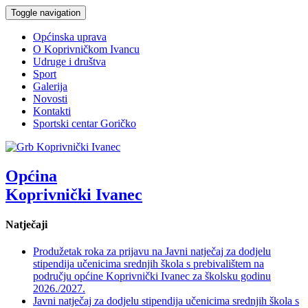
Toggle navigation
Općinska uprava
O Koprivničkom Ivancu
Udruge i društva
Sport
Galerija
Novosti
Kontakti
Sportski centar Goričko
Općina
Koprivnički Ivanec
Natječaji
Produžetak roka za prijavu na Javni natječaj za dodjelu
stipendija učenicima srednjih škola s prebivalištem na
području općine Koprivnički Ivanec za školsku godinu
2026./2027.
Javni natječaj za dodjelu stipendija učenicima srednjih škola s