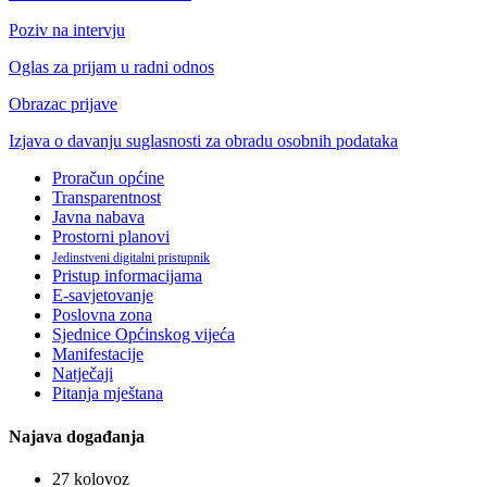
Poziv na intervju
Oglas za prijam u radni odnos
Obrazac prijave
Izjava o davanju suglasnosti za obradu osobnih podataka
Proračun općine
Transparentnost
Javna nabava
Prostorni planovi
Jedinstveni digitalni pristupnik
Pristup informacijama
E-savjetovanje
Poslovna zona
Sjednice Općinskog vijeća
Manifestacije
Natječaji
Pitanja mještana
Najava događanja
27
kolovoz