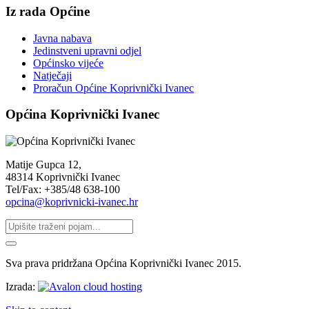
Iz rada Općine
Javna nabava
Jedinstveni upravni odjel
Općinsko vijeće
Natječaji
Proračun Općine Koprivnički Ivanec
Općina Koprivnički Ivanec
Matije Gupca 12,
48314 Koprivnički Ivanec
Tel/Fax: +385/48 638-100
opcina@koprivnicki-ivanec.hr
Sva prava pridržana Općina Koprivnički Ivanec 2015.
Izrada: