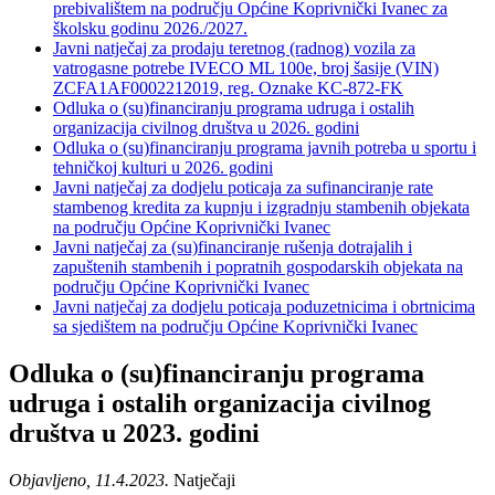
prebivalištem na području Općine Koprivnički Ivanec za
školsku godinu 2026./2027.
Javni natječaj za prodaju teretnog (radnog) vozila za
vatrogasne potrebe IVECO ML 100e, broj šasije (VIN)
ZCFA1AF0002212019, reg. Oznake KC-872-FK
Odluka o (su)financiranju programa udruga i ostalih
organizacija civilnog društva u 2026. godini
Odluka o (su)financiranju programa javnih potreba u sportu i
tehničkoj kulturi u 2026. godini
Javni natječaj za dodjelu poticaja za sufinanciranje rate
stambenog kredita za kupnju i izgradnju stambenih objekata
na području Općine Koprivnički Ivanec
Javni natječaj za (su)financiranje rušenja dotrajalih i
zapuštenih stambenih i popratnih gospodarskih objekata na
području Općine Koprivnički Ivanec
Javni natječaj za dodjelu poticaja poduzetnicima i obrtnicima
sa sjedištem na području Općine Koprivnički Ivanec
Odluka o (su)financiranju programa
udruga i ostalih organizacija civilnog
društva u 2023. godini
Objavljeno, 11.4.2023.
Natječaji