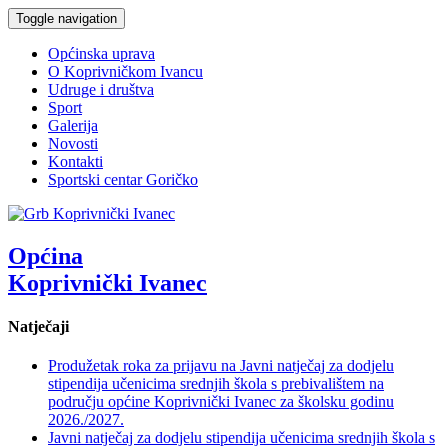
Toggle navigation
Općinska uprava
O Koprivničkom Ivancu
Udruge i društva
Sport
Galerija
Novosti
Kontakti
Sportski centar Goričko
Općina
Koprivnički Ivanec
Natječaji
Produžetak roka za prijavu na Javni natječaj za dodjelu
stipendija učenicima srednjih škola s prebivalištem na
području općine Koprivnički Ivanec za školsku godinu
2026./2027.
Javni natječaj za dodjelu stipendija učenicima srednjih škola s