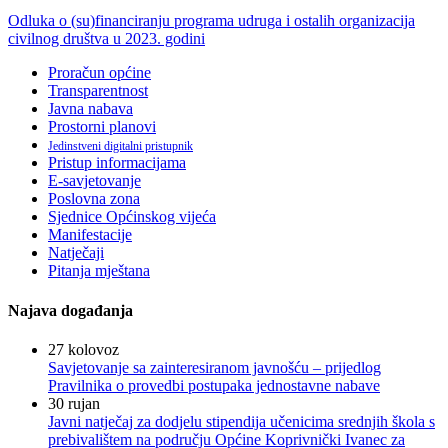
Odluka o (su)financiranju programa udruga i ostalih organizacija
civilnog društva u 2023. godini
Proračun općine
Transparentnost
Javna nabava
Prostorni planovi
Jedinstveni digitalni pristupnik
Pristup informacijama
E-savjetovanje
Poslovna zona
Sjednice Općinskog vijeća
Manifestacije
Natječaji
Pitanja mještana
Najava događanja
27
kolovoz
Savjetovanje sa zainteresiranom javnošću – prijedlog
Pravilnika o provedbi postupaka jednostavne nabave
30
rujan
Javni natječaj za dodjelu stipendija učenicima srednjih škola s
prebivalištem na području Općine Koprivnički Ivanec za