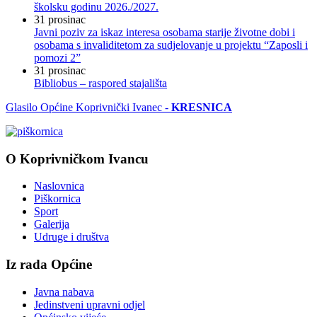
školsku godinu 2026./2027.
31
prosinac
Javni poziv za iskaz interesa osobama starije životne dobi i
osobama s invaliditetom za sudjelovanje u projektu “Zaposli i
pomozi 2”
31
prosinac
Bibliobus – raspored stajališta
Glasilo Općine Koprivnički Ivanec -
KRESNICA
O Koprivničkom Ivancu
Naslovnica
Piškornica
Sport
Galerija
Udruge i društva
Iz rada Općine
Javna nabava
Jedinstveni upravni odjel