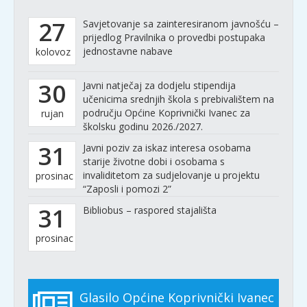
27
Savjetovanje sa zainteresiranom javnošću –
prijedlog Pravilnika o provedbi postupaka
jednostavne nabave
kolovoz
30
Javni natječaj za dodjelu stipendija
učenicima srednjih škola s prebivalištem na
području Općine Koprivnički Ivanec za
rujan
školsku godinu 2026./2027.
31
Javni poziv za iskaz interesa osobama
starije životne dobi i osobama s
invaliditetom za sudjelovanje u projektu
prosinac
“Zaposli i pomozi 2”
31
Bibliobus – raspored stajališta
prosinac
Glasilo Općine Koprivnički Ivanec