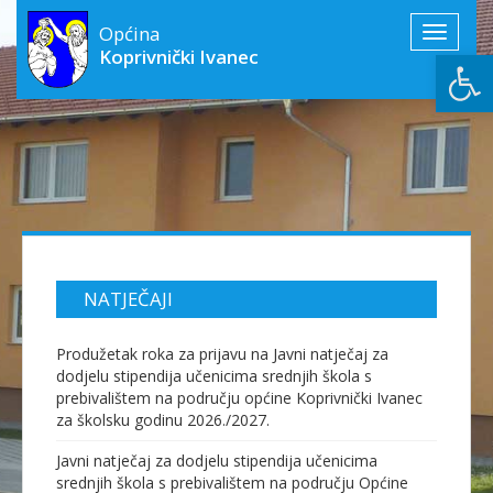
Općina
Toggle
Open
Koprivnički Ivanec
navigati
NATJEČAJI
Produžetak roka za prijavu na Javni natječaj za
dodjelu stipendija učenicima srednjih škola s
prebivalištem na području općine Koprivnički Ivanec
za školsku godinu 2026./2027.
Javni natječaj za dodjelu stipendija učenicima
srednjih škola s prebivalištem na području Općine