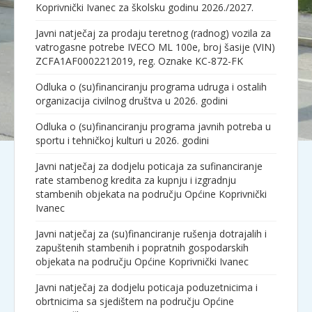
Koprivnički Ivanec za školsku godinu 2026./2027.
Javni natječaj za prodaju teretnog (radnog) vozila za
vatrogasne potrebe IVECO ML 100e, broj šasije (VIN)
ZCFA1AF0002212019, reg. Oznake KC-872-FK
Odluka o (su)financiranju programa udruga i ostalih
organizacija civilnog društva u 2026. godini
Odluka o (su)financiranju programa javnih potreba u
sportu i tehničkoj kulturi u 2026. godini
Javni natječaj za dodjelu poticaja za sufinanciranje
rate stambenog kredita za kupnju i izgradnju
stambenih objekata na području Općine Koprivnički
Ivanec
Javni natječaj za (su)financiranje rušenja dotrajalih i
zapuštenih stambenih i popratnih gospodarskih
objekata na području Općine Koprivnički Ivanec
Javni natječaj za dodjelu poticaja poduzetnicima i
obrtnicima sa sjedištem na području Općine