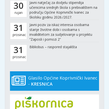
30
Javni natječaj za dodjelu stipendija
učenicima srednjih škola s prebivalištem na
području Općine Koprivnički Ivanec za
rujan
školsku godinu 2026./2027.
31
Javni poziv za iskaz interesa osobama
starije životne dobi i osobama s
invaliditetom za sudjelovanje u projektu
prosinac
“Zaposli i pomozi 2”
31
Bibliobus – raspored stajališta
prosinac
Glasilo Općine Koprivnički Ivanec
-
KRESNICA