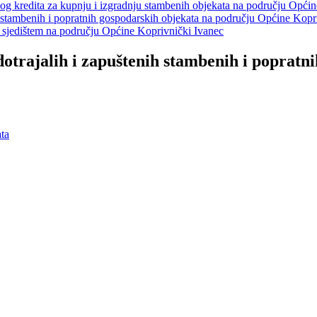
benog kredita za kupnju i izgradnju stambenih objekata na području Opći
nih stambenih i popratnih gospodarskih objekata na području Općine Kopr
sa sjedištem na području Općine Koprivnički Ivanec
 dotrajalih i zapuštenih stambenih i poprat
ata