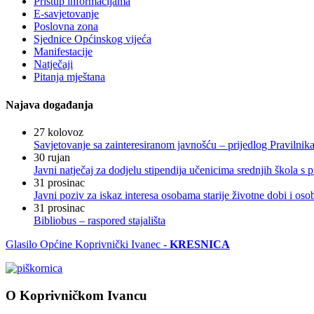
Pristup informacijama
E-savjetovanje
Poslovna zona
Sjednice Općinskog vijeća
Manifestacije
Natječaji
Pitanja mještana
Najava događanja
27
kolovoz
Savjetovanje sa zainteresiranom javnošću – prijedlog Pravilni
30
rujan
Javni natječaj za dodjelu stipendija učenicima srednjih škola 
31
prosinac
Javni poziv za iskaz interesa osobama starije životne dobi i os
31
prosinac
Bibliobus – raspored stajališta
Glasilo Općine Koprivnički Ivanec -
KRESNICA
O Koprivničkom Ivancu