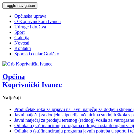
Toggle navigation
Općinska uprava
O Koprivničkom Ivancu
Udruge i društva
Sport
Galerija
Novosti
Kontakti
Sportski centar Goričko
Općina
Koprivnički Ivanec
Natječaji
Produžetak roka za prijavu na Javni natječaj za dodjelu stipen
Javni natječaj za dodjelu stipendija učenicima srednjih škola 
Javni natječaj za prodaju teretnog (radnog) vozila za vatr
Odluka o (su)financiranju programa udruga i ostalih organizacij
Odluka o (su)financiranju programa javnih potreba u sportu i te