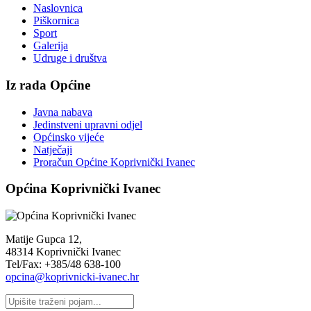
Naslovnica
Piškornica
Sport
Galerija
Udruge i društva
Iz rada Općine
Javna nabava
Jedinstveni upravni odjel
Općinsko vijeće
Natječaji
Proračun Općine Koprivnički Ivanec
Općina Koprivnički Ivanec
Matije Gupca 12,
48314 Koprivnički Ivanec
Tel/Fax: +385/48 638-100
opcina@koprivnicki-ivanec.hr