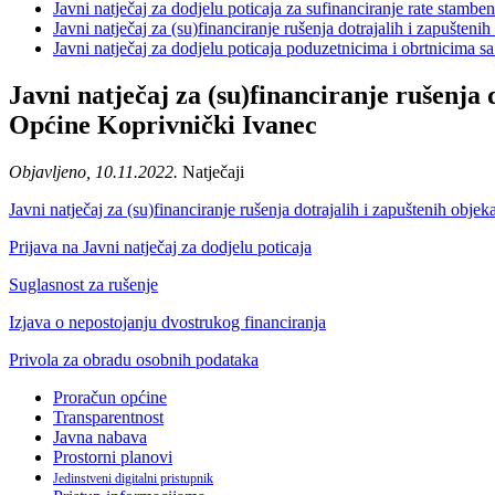
Javni natječaj za dodjelu poticaja za sufinanciranje rate stam
Javni natječaj za (su)financiranje rušenja dotrajalih i zapušte
Javni natječaj za dodjelu poticaja poduzetnicima i obrtnicima 
Javni natječaj za (su)financiranje rušenja
Općine Koprivnički Ivanec
Objavljeno, 10.11.2022.
Natječaji
Javni natječaj za (su)financiranje rušenja dotrajalih i zapuštenih objek
Prijava na Javni natječaj za dodjelu poticaja
Suglasnost za rušenje
Izjava o nepostojanju dvostrukog financiranja
Privola za obradu osobnih podataka
Proračun općine
Transparentnost
Javna nabava
Prostorni planovi
Jedinstveni digitalni pristupnik