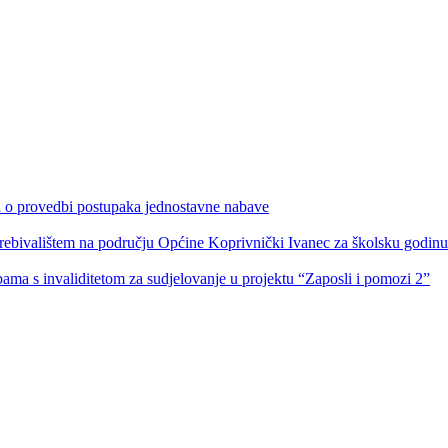
ka o provedbi postupaka jednostavne nabave
s prebivalištem na području Općine Koprivnički Ivanec za školsku godin
obama s invaliditetom za sudjelovanje u projektu “Zaposli i pomozi 2”