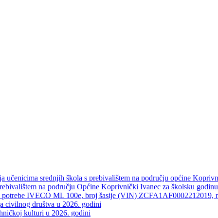
dija učenicima srednjih škola s prebivalištem na području općine Kopri
s prebivalištem na području Općine Koprivnički Ivanec za školsku godin
ogasne potrebe IVECO ML 100e, broj šasije (VIN) ZCFA1AF0002212019
a civilnog društva u 2026. godini
hničkoj kulturi u 2026. godini