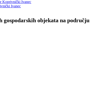
ne Koprivnički Ivanec
ivnički Ivanec
nih gospodarskih objekata na području