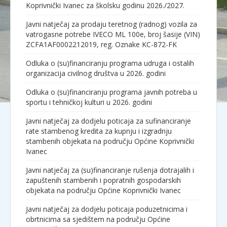
Koprivnički Ivanec za školsku godinu 2026./2027.
Javni natječaj za prodaju teretnog (radnog) vozila za
vatrogasne potrebe IVECO ML 100e, broj šasije (VIN)
ZCFA1AF0002212019, reg. Oznake KC-872-FK
Odluka o (su)financiranju programa udruga i ostalih
organizacija civilnog društva u 2026. godini
Odluka o (su)financiranju programa javnih potreba u
sportu i tehničkoj kulturi u 2026. godini
Javni natječaj za dodjelu poticaja za sufinanciranje
rate stambenog kredita za kupnju i izgradnju
stambenih objekata na području Općine Koprivnički
Ivanec
Javni natječaj za (su)financiranje rušenja dotrajalih i
zapuštenih stambenih i popratnih gospodarskih
objekata na području Općine Koprivnički Ivanec
Javni natječaj za dodjelu poticaja poduzetnicima i
obrtnicima sa sjedištem na području Općine