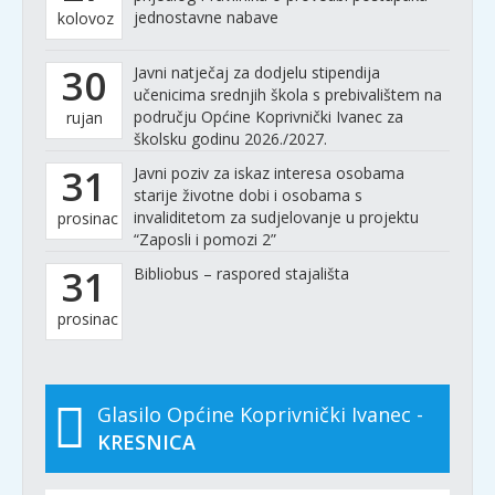
jednostavne nabave
kolovoz
30
Javni natječaj za dodjelu stipendija
učenicima srednjih škola s prebivalištem na
području Općine Koprivnički Ivanec za
rujan
školsku godinu 2026./2027.
31
Javni poziv za iskaz interesa osobama
starije životne dobi i osobama s
invaliditetom za sudjelovanje u projektu
prosinac
“Zaposli i pomozi 2”
31
Bibliobus – raspored stajališta
prosinac
Glasilo Općine Koprivnički Ivanec -
KRESNICA