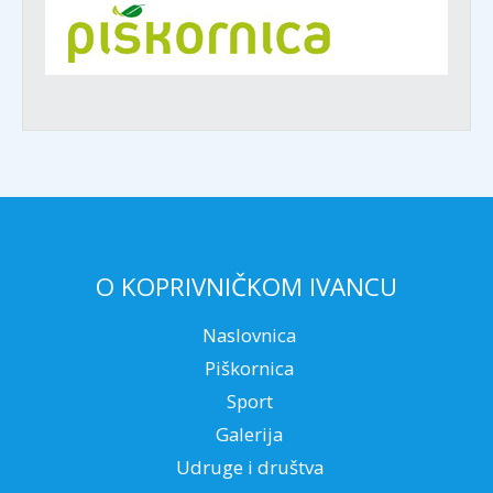
O KOPRIVNIČKOM IVANCU
Naslovnica
Piškornica
Sport
Galerija
Udruge i društva