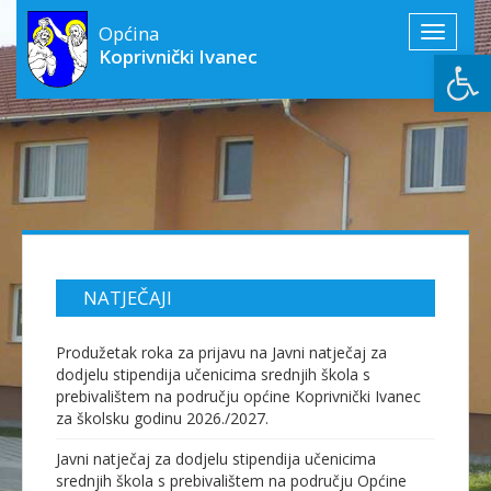
Općina
Toggle
Open
Koprivnički Ivanec
navigati
NATJEČAJI
Produžetak roka za prijavu na Javni natječaj za
dodjelu stipendija učenicima srednjih škola s
prebivalištem na području općine Koprivnički Ivanec
za školsku godinu 2026./2027.
Javni natječaj za dodjelu stipendija učenicima
srednjih škola s prebivalištem na području Općine