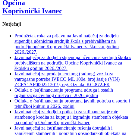
Općina
Koprivnički Ivanec
Natječaji
Produžetak roka za prijavu na Javni natječaj za dodjelu
stipendija učenicima srednjih škola s prebivalištem na
području općine Koprivnički Ivanec za školsku godinu
2026./2027.
Javni natječaj za dodjelu stipendija učenicima srednjih škola s
prebivalištem na području Općine Koprivnički Ivanec za
školsku godinu 2026./2027.
Javni natječaj za prodaju teretnog (radnog) vozila za
vatrogasne potrebe IVECO ML 100e, broj šasije (VIN)
ZCFA1AF0002212019, reg. Oznake KC-872-FK
Odluka o (su)financiranju programa udruga i ostalih
organizacija civilnog društva u 2026. godini
Odluka o (su)financiranju programa javnih potreba u sportu i
tehničkoj kulturi u 2026. godini
Javni natječaj za dodjelu poticaja za sufinanciranje rate
stambenog kredita za kupnju i izgradnju stambenih objekata
na području Općine Koprivnički Ivanec
Javni natječaj za (su)financiranje rušenja dotrajalih i
zapuštenih stambenih i popratnih gospodarskih objekata na