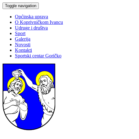
Toggle navigation
Općinska uprava
O Koprivničkom Ivancu
Udruge i društva
Sport
Galerija
Novosti
Kontakti
Sportski centar Goričko