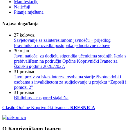
Manifestacije
Natječaji
Pitanja mještana
Najava događanja
27
kolovoz
Savjetovanje sa zainteresiranom javnošću – prijedlog
Pravilnika o provedbi postupaka jednostavne nabave
30
rujan
Javni natječaj za dodjelu stipendija učenicima srednjih škola s
prebivalištem na području Općine Koprivnički Ivanec za
školsku godinu 2026./2027.
31
prosinac
Javni poziv za iskaz interesa osobama starije životne dobi i
osobama s invaliditetom za sudjelovanje u projektu “Zaposli i
pomozi 2”
31
prosinac
Bibliobus – raspored stajališta
Glasilo Općine Koprivnički Ivanec -
KRESNICA
O Koprivničkom Ivancu