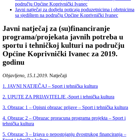
području Općine Koprivnički Ivanec
Javni natječaj za dodjelu poticaja poduzetnicima i obrtnicima
sa sjedištem na području Općine Koprivnički Ivanec
Javni natječaj za (su)financiranje
programa/projekata javnih potreba u
sportu i tehničkoj kulturi na području
Općine Koprivnički Ivanec za 2019.
godinu
Objavljeno, 15.1.2019.
Natječaji
1. JAVNI NATJEČAJ – Sport i tehnička kultura
2. UPUTE ZA PRIJAVITELJE -Sport i tehnička kultura
3. Obrazac 1 – Opisni obrazac prijave – Sport i tehnička kultura
4. Obrazac 2 – Obrazac proracuna programa projekta – Sport i
tehnička kultura
5. Obrazac 3 – Izjava o nepostojanju dvostrukog financiranja –
Sport i tehnička kultura