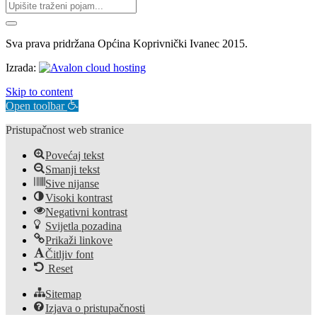
Sva prava pridržana Općina Koprivnički Ivanec 2015.
Izrada:
Skip to content
Open toolbar
Pristupačnost web stranice
Povećaj tekst
Smanji tekst
Sive nijanse
Visoki kontrast
Negativni kontrast
Svijetla pozadina
Prikaži linkove
Čitljiv font
Reset
Sitemap
Izjava o pristupačnosti