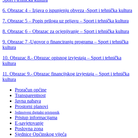
6. Obrazac 4 – Izjava o ispunjenju obveza -Sport i tehnička kultura
7. Obrazac 5 – Popis priloga uz prijavu – Sport i tehnička kultura
8. Obrazac 6 – Obrazac za ocjenjivanje – Sport i tehnička kultura
9. Obrazac 7 -Ugovor o financiranju programa – Sport i tehnička
kultura
10. Obrazac 8.- Obrazac opisnog izvjestaja – Sport i tehnička
kultura
11. Obrazac 9.- Obrazac financijskog izvjestaja – Sport i tehnička
kultura
Proračun općine
Transparentnost
Javna nabava
Prostorni planovi
Jedinstveni digitalni pristupnik
Pristup informacijama
E-savjetovanje
Poslovna zona
Sjednice Općinskog vijeća