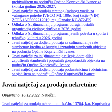
prebivalištem na području Općine Koprivnički Ivanec za
školsku godinu 2026./2027.
Javni natječaj za prodaju teretnog (radnog) vozila za
vatrogasne potrebe IVECO ML 100e, broj šasije (VIN)
ZCFA1AF0002212019, reg. Oznake KC-872-FK
Odluka o (su)financiranju programa udruga i ostalih
organizacija civilnog društva u 2026. godini
Odluka o (su)financiranju programa javnih potreba u sportu i
tehničkoj kulturi u 2026. godini
Javni natječaj za dodjelu poticaja za sufinanciranje rate
stambenog kredita za kupnju i izgradnju stambenih objekata
na području Općine Koprivnički Ivanec
Javni natječaj za (su)financiranje rušenja dotrajalih i
zapuštenih stambenih i popratnih gospodarskih objekata na
području Općine Koprivnički Ivanec
Javni natječaj za dodjelu poticaja poduzetnicima i obrtnicima
sa sjedištem na području Općine Koprivnički Ivanec
Javni natječaj za prodaju nekretnine
Objavljeno, 16.12.2022.
Natječaji
Javni natječaj za prodaju nekretnine – k.č.br. 13704, k.o. Koprivnica