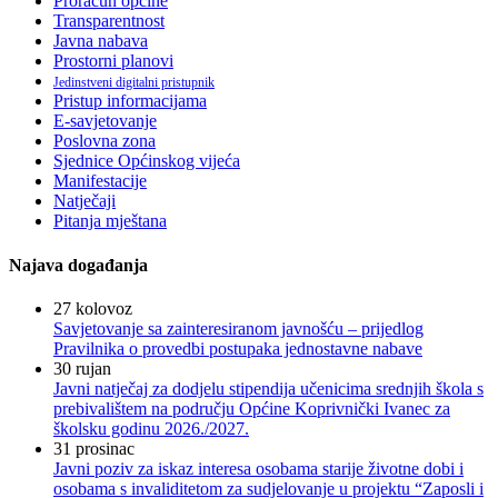
Proračun općine
Transparentnost
Javna nabava
Prostorni planovi
Jedinstveni digitalni pristupnik
Pristup informacijama
E-savjetovanje
Poslovna zona
Sjednice Općinskog vijeća
Manifestacije
Natječaji
Pitanja mještana
Najava događanja
27
kolovoz
Savjetovanje sa zainteresiranom javnošću – prijedlog
Pravilnika o provedbi postupaka jednostavne nabave
30
rujan
Javni natječaj za dodjelu stipendija učenicima srednjih škola s
prebivalištem na području Općine Koprivnički Ivanec za
školsku godinu 2026./2027.
31
prosinac
Javni poziv za iskaz interesa osobama starije životne dobi i
osobama s invaliditetom za sudjelovanje u projektu “Zaposli i