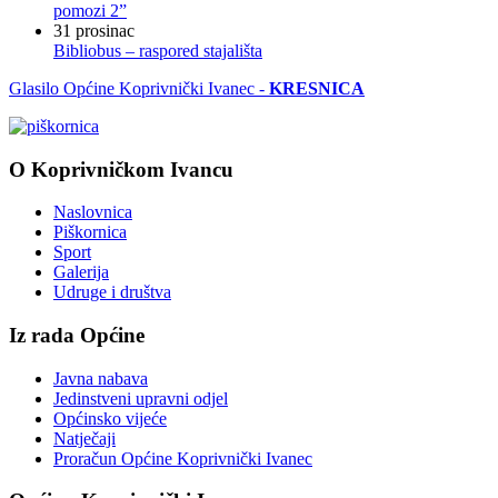
pomozi 2”
31
prosinac
Bibliobus – raspored stajališta
Glasilo Općine Koprivnički Ivanec -
KRESNICA
O Koprivničkom Ivancu
Naslovnica
Piškornica
Sport
Galerija
Udruge i društva
Iz rada Općine
Javna nabava
Jedinstveni upravni odjel
Općinsko vijeće
Natječaji
Proračun Općine Koprivnički Ivanec