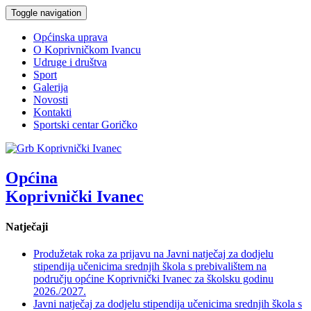
Toggle navigation
Općinska uprava
O Koprivničkom Ivancu
Udruge i društva
Sport
Galerija
Novosti
Kontakti
Sportski centar Goričko
Općina
Koprivnički Ivanec
Natječaji
Produžetak roka za prijavu na Javni natječaj za dodjelu
stipendija učenicima srednjih škola s prebivalištem na
području općine Koprivnički Ivanec za školsku godinu
2026./2027.
Javni natječaj za dodjelu stipendija učenicima srednjih škola s