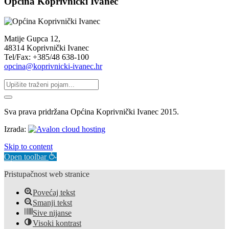
Općina Koprivnički Ivanec
Matije Gupca 12,
48314 Koprivnički Ivanec
Tel/Fax: +385/48 638-100
opcina@koprivnicki-ivanec.hr
Sva prava pridržana Općina Koprivnički Ivanec 2015.
Izrada:
Skip to content
Open toolbar
Pristupačnost web stranice
Povećaj tekst
Smanji tekst
Sive nijanse
Visoki kontrast