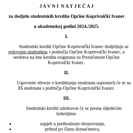
J A V N I N A T J E Č A J
za dodjelu studentskih kredita Općine Koprivnički Ivanec
u akademskoj godini 2024./2025.
I.
Studentski krediti Općine Koprivnički Ivanec dodjeljuju se
redovnim studentima
s područja Općine Koprivnički Ivanec, a
sredstva na ime kredita osigurana su Proračunom Općine
Koprivnički Ivanec.
II.
Ugovorne obveze o kreditiranju studenata uspostavit će se sa
15
studenata s područja Općine Koprivnički Ivanec.
III.
Studentski krediti odobravat će se prema slijedećim
kriterijima:
uspjeh u prethodnom obrazovanju,
prihod po članu domaćinstva,