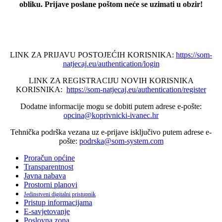
obliku. Prijave poslane poštom neće se uzimati u obzir!
LINK ZA PRIJAVU POSTOJEĆIH KORISNIKA:
https://som-
natjecaj.eu/authentication/login
LINK ZA REGISTRACIJU NOVIH KORISNIKA
KORISNIKA:
https://som-natjecaj.eu/authentication/register
Dodatne informacije mogu se dobiti putem adrese e-pošte:
opcina@koprivnicki-ivanec.hr
Tehnička podrška vezana uz e-prijave isključivo putem adrese e-
pošte:
podrska@som-system.com
Proračun općine
Transparentnost
Javna nabava
Prostorni planovi
Jedinstveni digitalni pristupnik
Pristup informacijama
E-savjetovanje
Poslovna zona