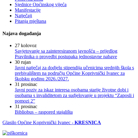
Sjednice Općinskog vijeća
Manifestacije
Natječaji
Pitanja mještana
Najava događanja
27
kolovoz
Savjetovanje sa zainteresiranom javnošću – prijedlog
Pravilnika o provedbi postupaka jednostavne nabave
30
rujan
Javni natječaj za dodjelu stipendija učenicima srednjih škola s
prebivalištem na području Općine Koprivnički Ivanec za
školsku godinu 2026./2027.
31
prosinac
Javni poziv za iskaz interesa osobama starije životne dobi i
osobama s invaliditetom za sudjelovanje u projektu “Zaposli i
pomozi 2”
31
prosinac
Bibliobus – raspored stajališta
Glasilo Općine Koprivnički Ivanec -
KRESNICA