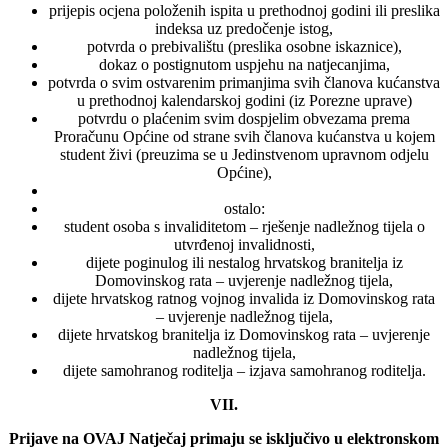
prijepis ocjena položenih ispita u prethodnoj godini ili preslika
indeksa uz predočenje istog,
potvrda o prebivalištu (preslika osobne iskaznice),
dokaz o postignutom uspjehu na natjecanjima,
potvrda o svim ostvarenim primanjima svih članova kućanstva
u prethodnoj kalendarskoj godini (iz Porezne uprave)
potvrdu o plaćenim svim dospjelim obvezama prema
Proračunu Općine od strane svih članova kućanstva u kojem
student živi (preuzima se u Jedinstvenom upravnom odjelu
Općine),
ostalo:
student osoba s invaliditetom – rješenje nadležnog tijela o
utvrđenoj invalidnosti,
dijete poginulog ili nestalog hrvatskog branitelja iz
Domovinskog rata – uvjerenje nadležnog tijela,
dijete hrvatskog ratnog vojnog invalida iz Domovinskog rata
– uvjerenje nadležnog tijela,
dijete hrvatskog branitelja iz Domovinskog rata – uvjerenje
nadležnog tijela,
dijete samohranog roditelja – izjava samohranog roditelja.
VII.
Prijave na OVAJ Natječaj primaju se isključivo u elektronskom