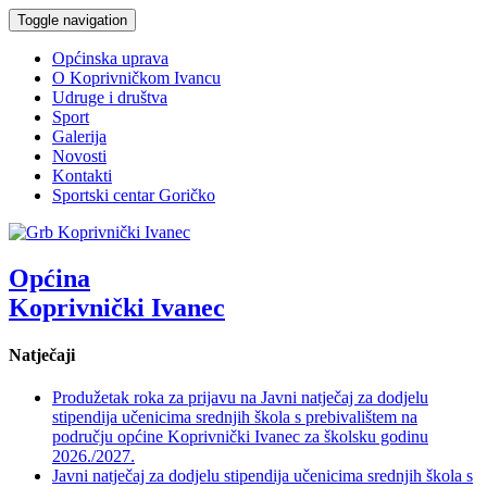
Toggle navigation
Općinska uprava
O Koprivničkom Ivancu
Udruge i društva
Sport
Galerija
Novosti
Kontakti
Sportski centar Goričko
Općina
Koprivnički Ivanec
Natječaji
Produžetak roka za prijavu na Javni natječaj za dodjelu
stipendija učenicima srednjih škola s prebivalištem na
području općine Koprivnički Ivanec za školsku godinu
2026./2027.
Javni natječaj za dodjelu stipendija učenicima srednjih škola s