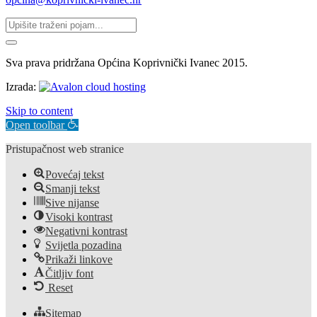
Sva prava pridržana Općina Koprivnički Ivanec 2015.
Izrada:
Skip to content
Open toolbar
Pristupačnost web stranice
Povećaj tekst
Smanji tekst
Sive nijanse
Visoki kontrast
Negativni kontrast
Svijetla pozadina
Prikaži linkove
Čitljiv font
Reset
Sitemap