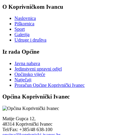
O Koprivničkom Ivancu
Naslovnica
Piškornica
Sport
Galerija
Udruge i društva
Iz rada Općine
Javna nabava
Jedinstveni upravni odjel
Općinsko vijeće
Natječaji
Proračun Općine Koprivnički Ivanec
Općina Koprivnički Ivanec
Matije Gupca 12,
48314 Koprivnički Ivanec
Tel/Fax: +385/48 638-100
opcina@koprivnicki-ivanec.hr