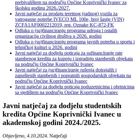
prebivalištem na području Općine Koprivnički Ivanec za
školsku godinu 2026./2027.
Javni natječaj za prodaju teretnog (radnog) vozila za
vatrogasne potrebe IVECO ML 100e, broj šasije (VIN)
ZCFA1AF0002212019, reg. Oznake KC-872-FK
Odluka o (su)financiranju programa udruga i ostalih
organizacija civilnog društva u 2026. godini
Odluka o (su)financiranju programa javnih potreba u sportu i
tehničkoj kulturi u 2026. godini
Javni natječaj za dodjelu poticaja za sufinanciranje rate
stambenog kredita za kupnju i izgradnju stambenih objekata
na području Općine Koprivnički Ivanec
Javni natječaj za (su)financiranje rušenja dotrajalih i
zapuštenih stambenih i popratnih gospodarskih objekata na
području Općine Koprivnički Ivanec
Javni natječaj za dodjelu poticaja poduzetnicima i obrtnicima
sa sjedištem na području Općine Koprivnički Ivanec
Javni natječaj za dodjelu studentskih
kredita Općine Koprivnički Ivanec u
akademskoj godini 2024./2025.
Objavljeno, 4.10.2024.
Natječaji