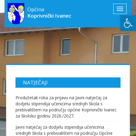
Općina
Toggle
Open
Koprivnički Ivanec
navigati
NATJEČAJI
Produžetak roka za prijavu na Javni natječaj za
dodjelu stipendija učenicima srednjih škola s
prebivalištem na području općine Koprivnički Ivanec
za školsku godinu 2026./2027.
Javni natječaj za dodjelu stipendija učenicima
srednjih škola s prebivalištem na području Općine