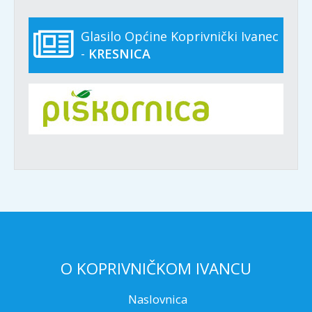
Glasilo Općine Koprivnički Ivanec
-
KRESNICA
O KOPRIVNIČKOM IVANCU
Naslovnica