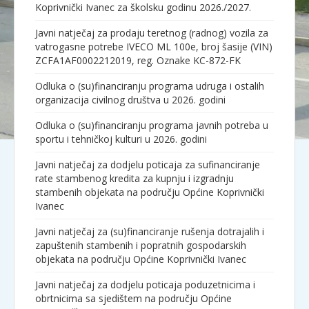
Koprivnički Ivanec za školsku godinu 2026./2027.
Javni natječaj za prodaju teretnog (radnog) vozila za
vatrogasne potrebe IVECO ML 100e, broj šasije (VIN)
ZCFA1AF0002212019, reg. Oznake KC-872-FK
Odluka o (su)financiranju programa udruga i ostalih
organizacija civilnog društva u 2026. godini
Odluka o (su)financiranju programa javnih potreba u
sportu i tehničkoj kulturi u 2026. godini
Javni natječaj za dodjelu poticaja za sufinanciranje
rate stambenog kredita za kupnju i izgradnju
stambenih objekata na području Općine Koprivnički
Ivanec
Javni natječaj za (su)financiranje rušenja dotrajalih i
zapuštenih stambenih i popratnih gospodarskih
objekata na području Općine Koprivnički Ivanec
Javni natječaj za dodjelu poticaja poduzetnicima i
obrtnicima sa sjedištem na području Općine