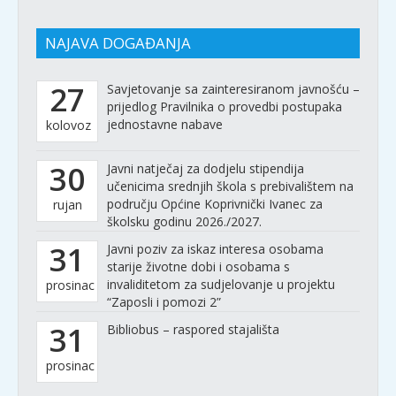
NAJAVA DOGAĐANJA
27
Savjetovanje sa zainteresiranom javnošću –
prijedlog Pravilnika o provedbi postupaka
jednostavne nabave
kolovoz
30
Javni natječaj za dodjelu stipendija
učenicima srednjih škola s prebivalištem na
području Općine Koprivnički Ivanec za
rujan
školsku godinu 2026./2027.
31
Javni poziv za iskaz interesa osobama
starije životne dobi i osobama s
invaliditetom za sudjelovanje u projektu
prosinac
“Zaposli i pomozi 2”
31
Bibliobus – raspored stajališta
prosinac