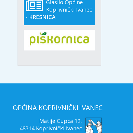
Glasilo Općine
Koprivnički Ivanec
-
KRESNICA
OPĆINA KOPRIVNIČKI IVANEC
Matije Gupca 12,
48314 Koprivnički Ivanec