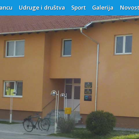
vancu
Udruge i društva
Sport
Galerija
Novost