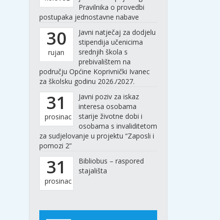
Pravilnika o provedbi
postupaka jednostavne nabave
30
Javni natječaj za dodjelu
stipendija učenicima
srednjih škola s
rujan
prebivalištem na
području Općine Koprivnički Ivanec
za školsku godinu 2026./2027.
31
Javni poziv za iskaz
interesa osobama
starije životne dobi i
prosinac
osobama s invaliditetom
za sudjelovanje u projektu “Zaposli i
pomozi 2”
31
Bibliobus – raspored
stajališta
prosinac