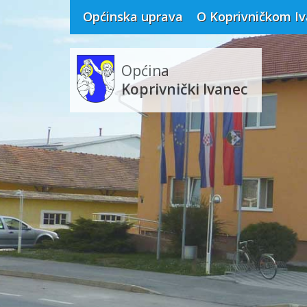
Općinska uprava
O Koprivničkom I
Općina
Koprivnički Ivanec