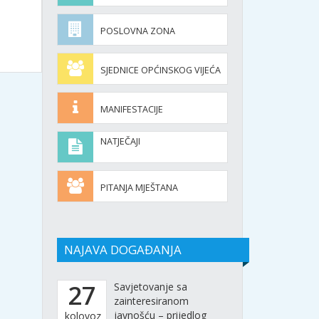
POSLOVNA ZONA
SJEDNICE OPĆINSKOG VIJEĆA
MANIFESTACIJE
NATJEČAJI
PITANJA MJEŠTANA
NAJAVA DOGAĐANJA
27
Savjetovanje sa
zainteresiranom
javnošću – prijedlog
kolovoz