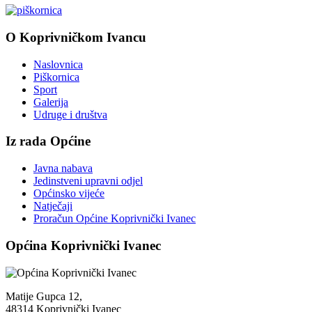
O Koprivničkom Ivancu
Naslovnica
Piškornica
Sport
Galerija
Udruge i društva
Iz rada Općine
Javna nabava
Jedinstveni upravni odjel
Općinsko vijeće
Natječaji
Proračun Općine Koprivnički Ivanec
Općina Koprivnički Ivanec
Matije Gupca 12,
48314 Koprivnički Ivanec