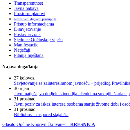
Transparentnost
Javna nabava
Prostorni planovi
Jedinstveni digitalni pristupnik
Pristup informacijama
E-savjetovanje
Poslovna zona
Sjednice Općinskog vijeća
Manifestacije
Natječaji
Pitanja mještana
Najava događanja
27
kolovoz
Savjetovanje sa zainteresiranom javnošću – prijedlog Pravilni
30
rujan
Javni natječaj za dodjelu stipendija učenicima srednjih škola 
31
prosinac
Javni poziv za iskaz interesa osobama starije životne dobi i os
31
prosinac
Bibliobus – raspored stajališta
Glasilo Općine Koprivnički Ivanec -
KRESNICA