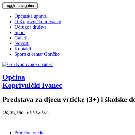
Toggle navigation
Općinska uprava
O Koprivničkom Ivancu
Udruge i društva
Sport
Galerija
Novosti
Kontakti
Sportski centar Goričko
Općina
Koprivnički Ivanec
Predstava za djecu vrtićke (3+) i školske
Objavljeno, 30.10.2023.
Proračun općine