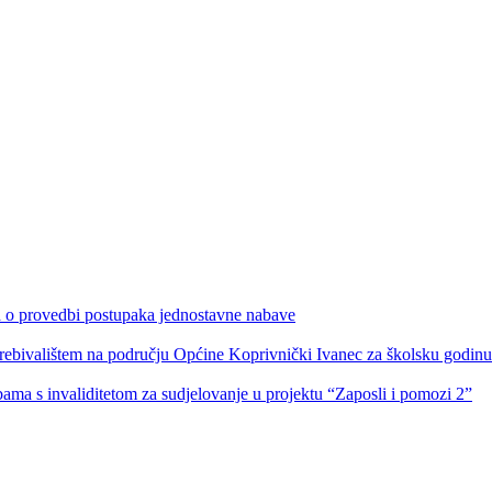
ka o provedbi postupaka jednostavne nabave
s prebivalištem na području Općine Koprivnički Ivanec za školsku godin
obama s invaliditetom za sudjelovanje u projektu “Zaposli i pomozi 2”