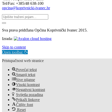
Tel/Fax: +385/48 638-100
opcina@koprivnicki-ivanec.hr
Sva prava pridržana Općina Koprivnički Ivanec 2015.
Izrada:
Skip to content
Open toolbar
Pristupačnost web stranice
Povećaj tekst
Smanji tekst
Sive nijanse
Visoki kontrast
Negativni kontrast
Svijetla pozadina
Prikaži linkove
Čitljiv font
Reset