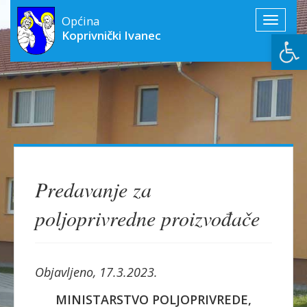
Općina
Toggle
Open
Koprivnički Ivanec
navigati
Predavanje za
poljoprivredne proizvođače
Objavljeno, 17.3.2023.
MINISTARSTVO POLJOPRIVREDE,