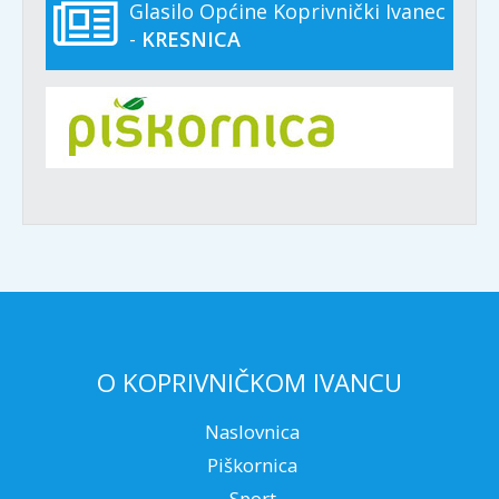
Glasilo Općine Koprivnički Ivanec
-
KRESNICA
O KOPRIVNIČKOM IVANCU
Naslovnica
Piškornica
Sport