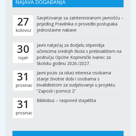
NAJAVA DOGAĐANJA
27
Savjetovanje sa zainteresiranom javnošću –
prijedlog Pravilnika o provedbi postupaka
jednostavne nabave
kolovoz
30
Javni natječaj za dodjelu stipendija
učenicima srednjih škola s prebivalištem na
području Općine Koprivnički Ivanec za
rujan
školsku godinu 2026./2027.
31
Javni poziv za iskaz interesa osobama
starije životne dobi i osobama s
invaliditetom za sudjelovanje u projektu
prosinac
“Zaposli i pomozi 2”
31
Bibliobus – raspored stajališta
prosinac