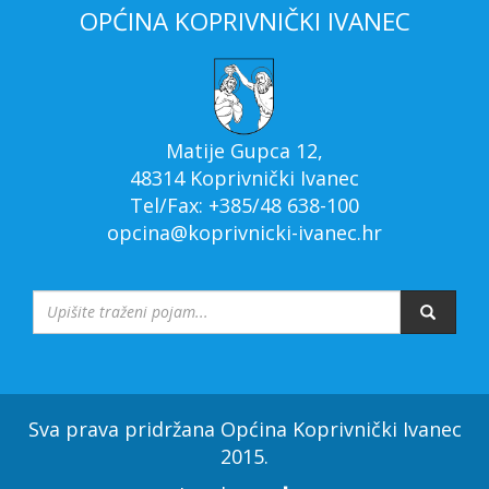
OPĆINA KOPRIVNIČKI IVANEC
Matije Gupca 12,
48314 Koprivnički Ivanec
Tel/Fax: +385/48 638-100
opcina@koprivnicki-ivanec.hr
Sva prava pridržana Općina Koprivnički Ivanec
2015.