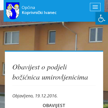
Općina
Toggle
Open
Koprivnički Ivanec
navigati
Obavijest o podjeli
božićnica umirovljenicima
Objavljeno, 19.12.2016.
OBAVIJEST