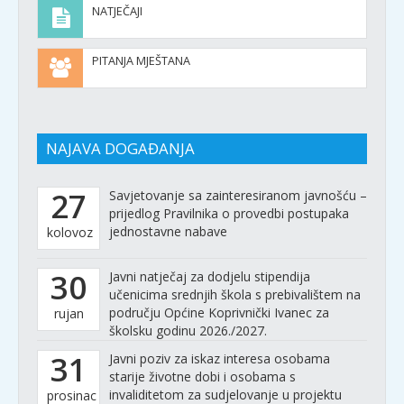
NATJEČAJI
PITANJA MJEŠTANA
NAJAVA DOGAĐANJA
27
Savjetovanje sa zainteresiranom javnošću –
prijedlog Pravilnika o provedbi postupaka
jednostavne nabave
kolovoz
30
Javni natječaj za dodjelu stipendija
učenicima srednjih škola s prebivalištem na
području Općine Koprivnički Ivanec za
rujan
školsku godinu 2026./2027.
31
Javni poziv za iskaz interesa osobama
starije životne dobi i osobama s
invaliditetom za sudjelovanje u projektu
prosinac