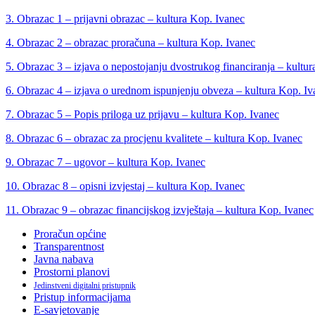
3. Obrazac 1 – prijavni obrazac – kultura Kop. Ivanec
4. Obrazac 2 – obrazac proračuna – kultura Kop. Ivanec
5. Obrazac 3 – izjava o nepostojanju dvostrukog financiranja – kultu
6. Obrazac 4 – izjava o urednom ispunjenju obveza – kultura Kop. Iv
7. Obrazac 5 – Popis priloga uz prijavu – kultura Kop. Ivanec
8. Obrazac 6 – obrazac za procjenu kvalitete – kultura Kop. Ivanec
9. Obrazac 7 – ugovor – kultura Kop. Ivanec
10. Obrazac 8 – opisni izvjestaj – kultura Kop. Ivanec
11. Obrazac 9 – obrazac financijskog izvještaja – kultura Kop. Ivanec
Proračun općine
Transparentnost
Javna nabava
Prostorni planovi
Jedinstveni digitalni pristupnik
Pristup informacijama
E-savjetovanje