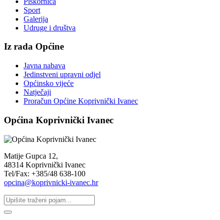
Piškornica
Sport
Galerija
Udruge i društva
Iz rada Općine
Javna nabava
Jedinstveni upravni odjel
Općinsko vijeće
Natječaji
Proračun Općine Koprivnički Ivanec
Općina Koprivnički Ivanec
Matije Gupca 12,
48314 Koprivnički Ivanec
Tel/Fax: +385/48 638-100
opcina@koprivnicki-ivanec.hr