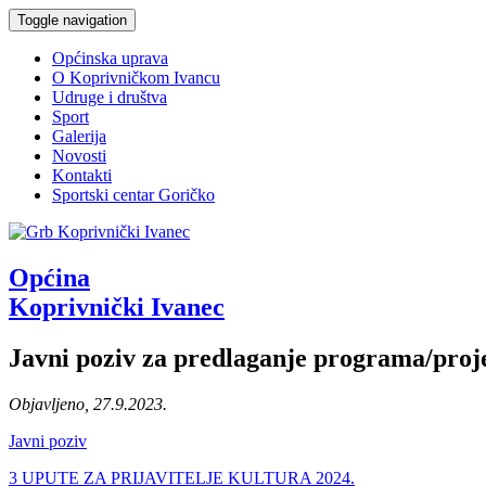
Toggle navigation
Općinska uprava
O Koprivničkom Ivancu
Udruge i društva
Sport
Galerija
Novosti
Kontakti
Sportski centar Goričko
Općina
Koprivnički Ivanec
Javni poziv za predlaganje programa/proje
Objavljeno, 27.9.2023.
Javni poziv
3 UPUTE ZA PRIJAVITELJE KULTURA 2024.