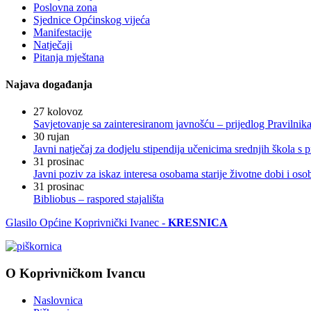
Poslovna zona
Sjednice Općinskog vijeća
Manifestacije
Natječaji
Pitanja mještana
Najava događanja
27
kolovoz
Savjetovanje sa zainteresiranom javnošću – prijedlog Pravilni
30
rujan
Javni natječaj za dodjelu stipendija učenicima srednjih škola 
31
prosinac
Javni poziv za iskaz interesa osobama starije životne dobi i os
31
prosinac
Bibliobus – raspored stajališta
Glasilo Općine Koprivnički Ivanec -
KRESNICA
O Koprivničkom Ivancu
Naslovnica