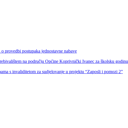
ka o provedbi postupaka jednostavne nabave
s prebivalištem na području Općine Koprivnički Ivanec za školsku godin
obama s invaliditetom za sudjelovanje u projektu “Zaposli i pomozi 2”