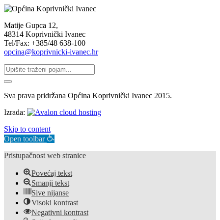
Matije Gupca 12,
48314 Koprivnički Ivanec
Tel/Fax: +385/48 638-100
opcina@koprivnicki-ivanec.hr
Sva prava pridržana Općina Koprivnički Ivanec 2015.
Izrada:
Skip to content
Open toolbar
Pristupačnost web stranice
Povećaj tekst
Smanji tekst
Sive nijanse
Visoki kontrast
Negativni kontrast