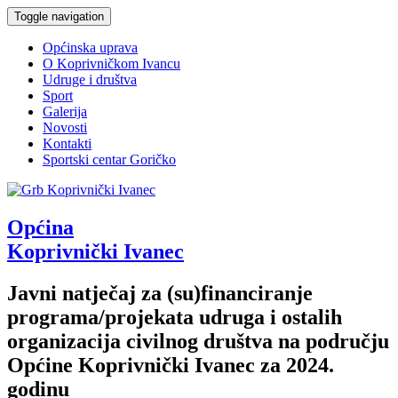
Toggle navigation
Općinska uprava
O Koprivničkom Ivancu
Udruge i društva
Sport
Galerija
Novosti
Kontakti
Sportski centar Goričko
Općina
Koprivnički Ivanec
Javni natječaj za (su)financiranje
programa/projekata udruga i ostalih
organizacija civilnog društva na području
Općine Koprivnički Ivanec za 2024.
godinu