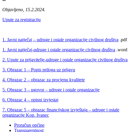
Objavljeno, 15.2.2024.
Upute za registraciju
1. Javni natječaj – udruge i ostale organizacije civilnog društva
.pdf
1. Javni natječaj-udruge i ostale organizacije civilnog društva
.word
2. Upute za prijavitelje-udruge i ostale organizacije civilnog društva
3. Obrazac 1 – Popis priloga uz prijavu
4. Obrazac 2 – obrazac za procjenu kvalitete
5. Obrazac 3 – ugovor – udruge i ostale organizacije
6. Obrazac 4 – opisni izvjestaj
7. Obrazac 5 – obrazac financijskog izvještaja – udruge i ostale
organizacije Kop. Ivanec
Proračun općine
Transparentnost