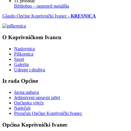
31
prosinac
Bibliobus – raspored stajališta
Glasilo Općine Koprivnički Ivanec -
KRESNICA
O Koprivničkom Ivancu
Naslovnica
Piškornica
Sport
Galerija
Udruge i društva
Iz rada Općine
Javna nabava
Jedinstveni upravni odjel
Općinsko vijeće
Natječaji
Proračun Općine Koprivnički Ivanec
Općina Koprivnički Ivanec