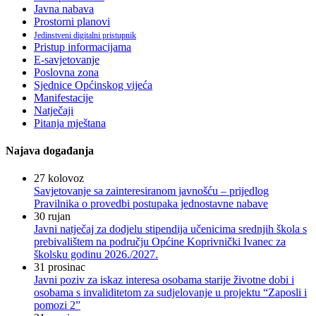
Javna nabava
Prostorni planovi
Jedinstveni digitalni pristupnik
Pristup informacijama
E-savjetovanje
Poslovna zona
Sjednice Općinskog vijeća
Manifestacije
Natječaji
Pitanja mještana
Najava događanja
27
kolovoz
Savjetovanje sa zainteresiranom javnošću – prijedlog
Pravilnika o provedbi postupaka jednostavne nabave
30
rujan
Javni natječaj za dodjelu stipendija učenicima srednjih škola s
prebivalištem na području Općine Koprivnički Ivanec za
školsku godinu 2026./2027.
31
prosinac
Javni poziv za iskaz interesa osobama starije životne dobi i
osobama s invaliditetom za sudjelovanje u projektu “Zaposli i
pomozi 2”