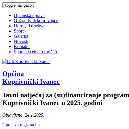
Toggle navigation
Općinska uprava
O Koprivničkom Ivancu
Udruge i društva
Sport
Galerija
Novosti
Kontakti
Sportski centar Goričko
Općina
Koprivnički Ivanec
Javni natječaj za (su)financiranje program
Koprivnički Ivanec u 2025. godini
Objavljeno, 24.1.2025.
Upute za registraciju