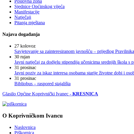
Poslovna zona
Sjednice Općinskog vijeća
Manifestacije
Natječaji
Pitanja mještana
Najava događanja
27
kolovoz
Savjetovanje sa zainteresiranom javnošću – prijedlog Pravilni
30
rujan
Javni natječaj za dodjelu stipendija učenicima srednjih škola 
31
prosinac
Javni poziv za iskaz interesa osobama starije životne dobi i os
31
prosinac
Bibliobus – raspored stajališta
Glasilo Općine Koprivnički Ivanec -
KRESNICA
O Koprivničkom Ivancu
Naslovnica
Piškornica