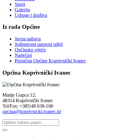
Sport
Galerija
Udruge i društva
Iz rada Općine
Javna nabava
Jedinstveni upravni odjel
Općinsko vijeće
Natječaji
Proračun Općine Koprivnički Ivanec
Općina Koprivnički Ivanec
Matije Gupca 12,
48314 Koprivnički Ivanec
Tel/Fax: +385/48 638-100
opcina@koprivnicki-ivanec.hr