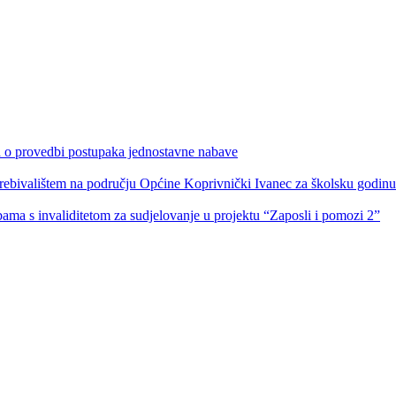
ka o provedbi postupaka jednostavne nabave
s prebivalištem na području Općine Koprivnički Ivanec za školsku godin
obama s invaliditetom za sudjelovanje u projektu “Zaposli i pomozi 2”