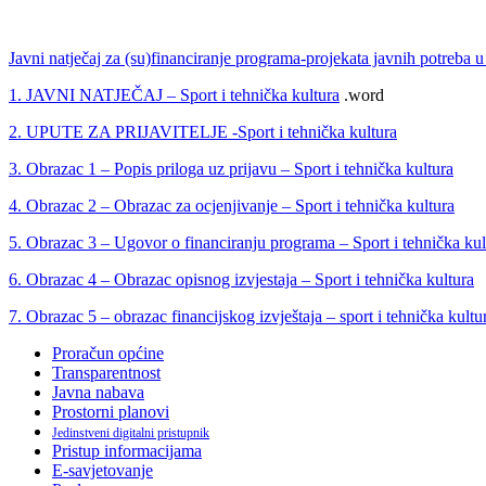
Javni natječaj za (su)financiranje programa-projekata javnih potreba u 
1. JAVNI NATJEČAJ – Sport i tehnička kultura
.word
2. UPUTE ZA PRIJAVITELJE -Sport i tehnička kultura
3. Obrazac 1 – Popis priloga uz prijavu – Sport i tehnička kultura
4. Obrazac 2 – Obrazac za ocjenjivanje – Sport i tehnička kultura
5. Obrazac 3 – Ugovor o financiranju programa – Sport i tehnička kul
6. Obrazac 4 – Obrazac opisnog izvjestaja – Sport i tehnička kultura
7. Obrazac 5 – obrazac financijskog izvještaja – sport i tehnička kult
Proračun općine
Transparentnost
Javna nabava
Prostorni planovi
Jedinstveni digitalni pristupnik
Pristup informacijama
E-savjetovanje