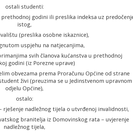
ostali studenti:
u prethodnoj godini ili preslika indeksa uz predočenj
istog,
valištu (preslika osobne iskaznice),
gnutom uspjehu na natjecanjima,
primanjima svih članova kućanstva u prethodnoj
koj godini (iz Porezne uprave)
jelim obvezama prema Proračunu Općine od strane
 student živi (preuzima se u Jedinstvenom upravnom
odjelu Općine),
ostalo:
 rješenje nadležnog tijela o utvrđenoj invalidnosti,
rvatskog branitelja iz Domovinskog rata – uvjerenje
nadležnog tijela,