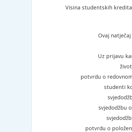
Visina studentskih kredita za
Ovaj natječaj o
Uz prijavu kandida
živo
potvrdu o redovnom
studenti ko
svjedodžb
svjedodžbu o 
svjedodžbu
potvrdu o položen