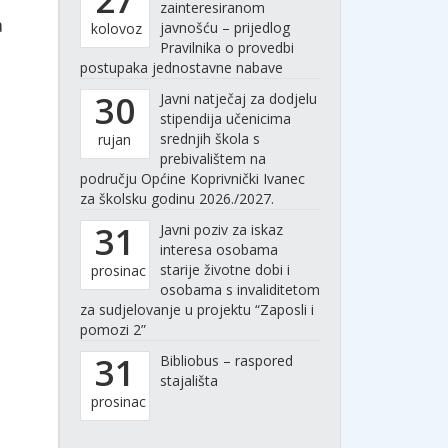
zainteresiranom
a
javnošću – prijedlog
kolovoz
Pravilnika o provedbi
postupaka jednostavne nabave
30
Javni natječaj za dodjelu
stipendija učenicima
srednjih škola s
rujan
prebivalištem na
području Općine Koprivnički Ivanec
za školsku godinu 2026./2027.
31
Javni poziv za iskaz
interesa osobama
starije životne dobi i
prosinac
osobama s invaliditetom
za sudjelovanje u projektu “Zaposli i
pomozi 2”
31
Bibliobus – raspored
stajališta
prosinac