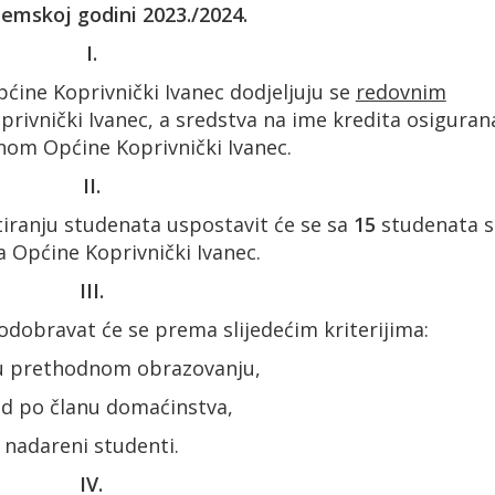
emskoj godini 2023./2024.
I.
e Koprivnički Ivanec dodjeljuju se
redovnim
rivnički Ivanec, a sredstva na ime kredita osiguran
nom Općine Koprivnički Ivanec.
II.
ju studenata uspostavit će se sa
15
studenata s
 Općine Koprivnički Ivanec.
III.
ravat će se prema slijedećim kriterijima:
u prethodnom obrazovanju,
od po članu domaćinstva,
nadareni studenti.
IV.