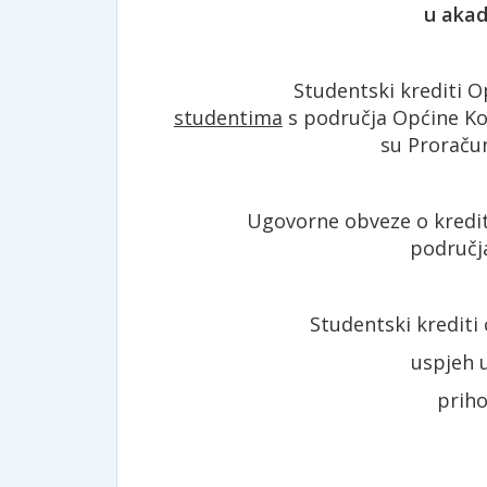
u akad
Studentski krediti Općin
studentima
s područja Općine Kop
su Proraču
Ugovorne obveze o kreditiran
područja
Studentski krediti odob
uspjeh 
prih