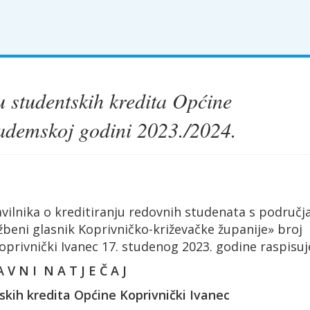
u studentskih kredita Općine
kademskoj godini 2023./2024.
avilnika o kreditiranju redovnih studenata s područj
žbeni glasnik Koprivničko-križevačke županije» broj
oprivnički Ivanec 17. studenog 2023. godine raspisuj
A V N I N A T J E Č A J
skih kredita Općine Koprivnički Ivanec