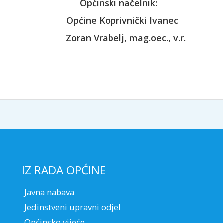
ski načelnik:
oprivnički Ivanec
elj, mag.oec., v.r.
IZ RADA OPĆINE
Javna nabava
Jedinstveni upravni odjel
Općinsko vijeće