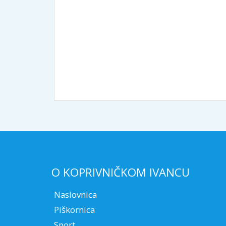
Općin
Općine K
Zoran Vrab
O KOPRIVNIČKOM IVANCU
Naslovnica
Piškornica
Sport