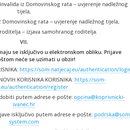
invalida iz Domovinskog rata – uvjerenje nadležnog
tijela,
iz Domovinskog rata – uvjerenje nadležnog tijela,
oditelja – izjava samohranog roditelja.
VII.
aju se isključivo u elektronskom obliku. Prijave
štom neće se uzimati u obzir!
ISNIKA:
https://som-natjecaj.eu/authentication/logi
 NOVIH KORISNIKA KORISNIKA:
https://som-
j.eu/authentication/register
dobiti putem adrese e-pošte:
opcina@koprivnicki-
ivanec.hr
jave isključivo putem adrese e-pošte:
podrska@som
system.com