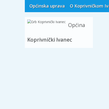
Općinska uprava
O Koprivničkom I
Općina
Koprivnički Ivanec