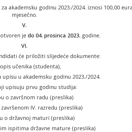
 akademsku godinu 2023./2024. iznosi 100,00 eur
mjesečno.
V.
tvoren je
do 04. prosinca 2023.
godine.
VI.
ti će priložiti slijedeće dokumente:
topis učenika (studenta),
 upisu u akademsku godinu 2023./2024.
ji upisuju prvu godinu studija:
u o završnom radu (preslika)
završenom IV. razredu (preslika)
 o državnoj maturi (preslika)
im ispitima državne mature (preslika)