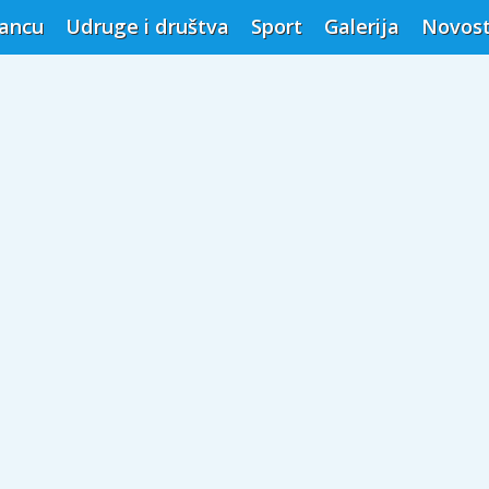
vancu
Udruge i društva
Sport
Galerija
Novost