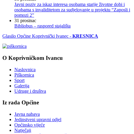
Javni poziv za iskaz interesa osobama starije životne dobi i
osobama s invaliditetom za sudjelovanje u projektu “Zaposli i
pomozi 2”
31
prosinac
Bibliobus – raspored stajališta
Glasilo Općine Koprivnički Ivanec -
KRESNICA
O Koprivničkom Ivancu
Naslovnica
Piškornica
Sport
Galerija
Udruge i društva
Iz rada Općine
Javna nabava
Jedinstveni upravni odjel
Općinsko vijeće
Natječaji