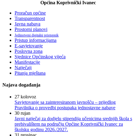
Općina Koprivnički Ivanec
Proračun općine
Transparentnost
Javna nabava
Prostorni planovi
Jedinstveni digitalni pristupnik
Pristup informacijama
E-savjetovanje
Poslovna zona
Sjednice Općinskog vijeća
Manifestacije
Natječaji
Pitanja mještana
Najava događanja
27
kolovoz
Savjetovanje sa zainteresiranom javnošću – prijedlog
Pravilnika o provedbi postupaka jednostavne nabave
30
rujan
Javni natječaj za dodjelu stipendija učenicima srednjih škola s
prebivalištem na području Općine Koprivnički Ivanec za
školsku godinu 2026./2027.
31
prosinac