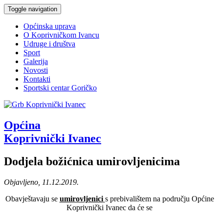
Toggle navigation
Općinska uprava
O Koprivničkom Ivancu
Udruge i društva
Sport
Galerija
Novosti
Kontakti
Sportski centar Goričko
Općina
Koprivnički Ivanec
Dodjela božićnica umirovljenicima
Objavljeno, 11.12.2019.
Obavještavaju se
umirovljenici
s prebivalištem na području Općine
Koprivnički Ivanec da će se