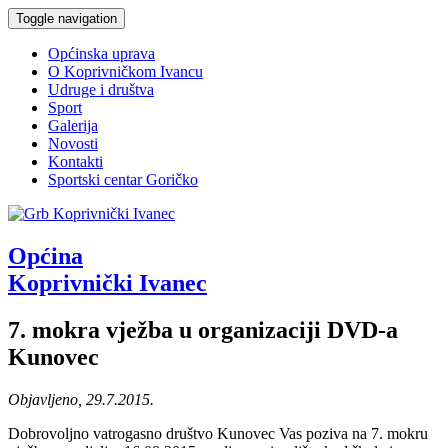
Toggle navigation
Općinska uprava
O Koprivničkom Ivancu
Udruge i društva
Sport
Galerija
Novosti
Kontakti
Sportski centar Goričko
Općina
Koprivnički Ivanec
7. mokra vježba u organizaciji DVD-a
Kunovec
Objavljeno, 29.7.2015.
Dobrovoljno vatrogasno društvo Kunovec Vas poziva na 7. mokru