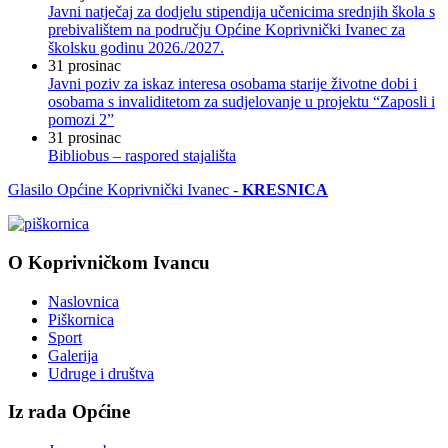
Javni natječaj za dodjelu stipendija učenicima srednjih škola s
prebivalištem na području Općine Koprivnički Ivanec za
školsku godinu 2026./2027.
31
prosinac
Javni poziv za iskaz interesa osobama starije životne dobi i
osobama s invaliditetom za sudjelovanje u projektu “Zaposli i
pomozi 2”
31
prosinac
Bibliobus – raspored stajališta
Glasilo Općine Koprivnički Ivanec -
KRESNICA
O Koprivničkom Ivancu
Naslovnica
Piškornica
Sport
Galerija
Udruge i društva
Iz rada Općine