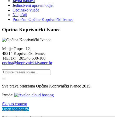
Javna nabava
Jedinstveni upravni odjel
Općinsko vijeće
Natječaji
Proračun Općine Koprivnički Ivanec
Općina Koprivnički Ivanec
Matije Gupca 12,
48314 Koprivnički Ivanec
Tel/Fax: +385/48 638-100
opcina@koprivnicki-ivanec.hr
Sva prava pridržana Općina Koprivnički Ivanec 2015.
Izrada:
Skip to content
Open toolbar