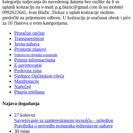
kategoriju natjecanja do navedenog datuma bez razlike da li su
uplatili kotizaciju na e-mail: p.g.blazic@gmail.com ili na mobitel
0992622641, Ivan Blažic. Dokaz o uplati kotizacije molimo
predočiti na prijemnom odboru. U kotizaciju je uračunat obrok i piće
za 10 članova u svim kategorijama.
Proračun općine
Transparentnost
Javna nabava
Prostorni planovi
Jedinstveni digitalni pristupnik
Pristup informacijama
E-savjetovanje
Poslovna zona
Sjednice Općinskog vijeća
Manifestacije
Natječaji
Pitanja mještana
Najava događanja
27
kolovoz
Savjetovanje sa zainteresiranom javnošću – prijedlog
Pravilnika o provedbi postupaka jednostavne nabave
30
rujan