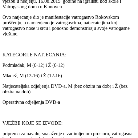
vježbu u nedjelju, 16.08.2015. godine na igralištu kod škole i
Vatrogasnog doma u Kunovcu.
Ovo natjecanje dio je manifestacije vatrogastvo Rokovskom
proščenju, a namjenjeno je vatrogascima, natjecateljima koji
vatrogastvo nose u srcu i ponosno demonstriraju svoje vatrogasne
vještine.
KATEGORIJE NATJECANJA:
Podmladak, M (6-12) i Ž (6-12)
Mladež, M (12-16) i Ž (12-16)
Natjecateljska odjeljenja DVD-a, M (bez obzira na dob) i Ž (bez
obzira na dob)
Operativna odjeljenja DVD-a
VJEŽBE KOJE SE IZVODE:
priprema za navalu, snalaženje u zadimljenom prostoru, vatrogasna