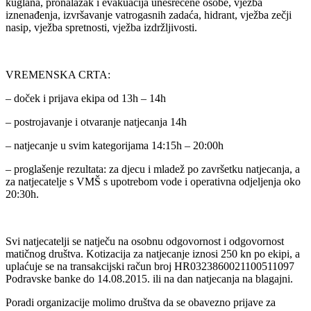
kuglana, pronalazak i evakuacija unesrećene osobe, vježba
iznenađenja, izvršavanje vatrogasnih zadaća, hidrant, vježba zečji
nasip, vježba spretnosti, vježba izdržljivosti.
VREMENSKA CRTA:
– doček i prijava ekipa od 13h – 14h
– postrojavanje i otvaranje natjecanja 14h
– natjecanje u svim kategorijama 14:15h – 20:00h
– proglašenje rezultata: za djecu i mladež po završetku natjecanja, a
za natjecatelje s VMŠ s upotrebom vode i operativna odjeljenja oko
20:30h.
Svi natjecatelji se natječu na osobnu odgovornost i odgovornost
matičnog društva. Kotizacija za natjecanje iznosi 250 kn po ekipi, a
uplaćuje se na transakcijski račun broj HR0323860021100511097
Podravske banke do 14.08.2015. ili na dan natjecanja na blagajni.
Poradi organizacije molimo društva da se obavezno prijave za