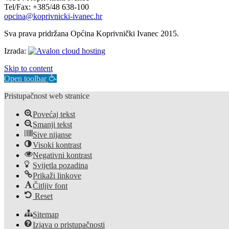
Tel/Fax: +385/48 638-100
opcina@koprivnicki-ivanec.hr
Sva prava pridržana Općina Koprivnički Ivanec 2015.
Izrada:
Skip to content
Open toolbar
Pristupačnost web stranice
Povećaj tekst
Smanji tekst
Sive nijanse
Visoki kontrast
Negativni kontrast
Svijetla pozadina
Prikaži linkove
Čitljiv font
Reset
Sitemap
Izjava o pristupačnosti