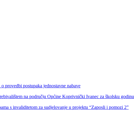
ka o provedbi postupaka jednostavne nabave
s prebivalištem na području Općine Koprivnički Ivanec za školsku godin
obama s invaliditetom za sudjelovanje u projektu “Zaposli i pomozi 2”