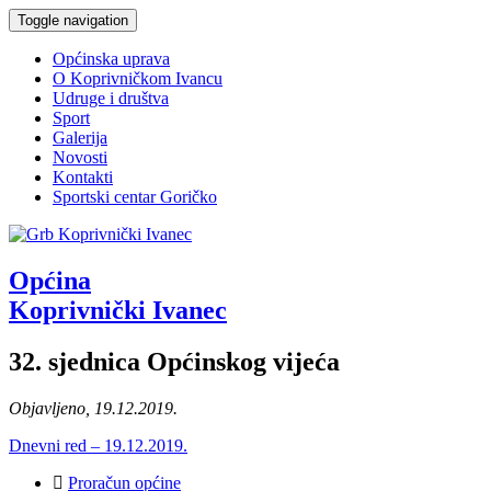
Toggle navigation
Općinska uprava
O Koprivničkom Ivancu
Udruge i društva
Sport
Galerija
Novosti
Kontakti
Sportski centar Goričko
Općina
Koprivnički Ivanec
32. sjednica Općinskog vijeća
Objavljeno, 19.12.2019.
Dnevni red – 19.12.2019.
Proračun općine