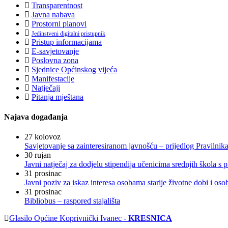
Transparentnost
Javna nabava
Prostorni planovi
Jedinstveni digitalni pristupnik
Pristup informacijama
E-savjetovanje
Poslovna zona
Sjednice Općinskog vijeća
Manifestacije
Natječaji
Pitanja mještana
Najava događanja
27
kolovoz
Savjetovanje sa zainteresiranom javnošću – prijedlog Pravilni
30
rujan
Javni natječaj za dodjelu stipendija učenicima srednjih škola 
31
prosinac
Javni poziv za iskaz interesa osobama starije životne dobi i os
31
prosinac
Bibliobus – raspored stajališta
Glasilo Općine Koprivnički Ivanec -
KRESNICA