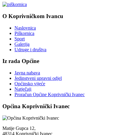
O Koprivničkom Ivancu
Naslovnica
Piškornica
Sport
Galerija
Udruge i društva
Iz rada Općine
Javna nabava
Jedinstveni upravni odjel
Općinsko vijeće
Natječaji
Proračun Općine Koprivnički Ivanec
Općina Koprivnički Ivanec
Matije Gupca 12,
48314 Koprivnički Ivanec