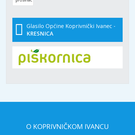
Glasilo Općine Koprivnički Ivanec -
KRESNICA
O KOPRIVNIČKOM IVANCU