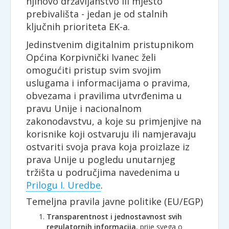
njihovo državljanstvo ili mjesto
prebivališta - jedan je od stalnih
ključnih prioriteta EK-a.
Jedinstvenim digitalnim pristupnikom
Općina Korpivnički Ivanec želi
omogućiti pristup svim svojim
uslugama i informacijama o pravima,
obvezama i pravilima utvrđenima u
pravu Unije i nacionalnom
zakonodavstvu, a koje su primjenjive na
korisnike koji ostvaruju ili namjeravaju
ostvariti svoja prava koja proizlaze iz
prava Unije u pogledu unutarnjeg
tržišta u područjima navedenima u
Prilogu I. Uredbe
.
Temeljna pravila javne politike (EU/EGP)
Transparentnost i jednostavnost svih
regulatornih informacija
, prije svega o