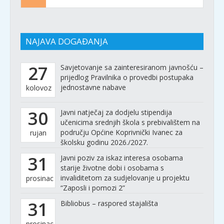
NAJAVA DOGAĐANJA
27
Savjetovanje sa zainteresiranom javnošću –
prijedlog Pravilnika o provedbi postupaka
jednostavne nabave
kolovoz
30
Javni natječaj za dodjelu stipendija
učenicima srednjih škola s prebivalištem na
području Općine Koprivnički Ivanec za
rujan
školsku godinu 2026./2027.
31
Javni poziv za iskaz interesa osobama
starije životne dobi i osobama s
invaliditetom za sudjelovanje u projektu
prosinac
“Zaposli i pomozi 2”
31
Bibliobus – raspored stajališta
prosinac