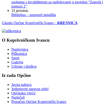
osobama s invaliditetom za sudjelovanje u projektu “Zaposli i
pomozi 2”
31
prosinac
Bibliobus – raspored stajališta
Glasilo Općine Koprivnički Ivanec -
KRESNICA
O Koprivničkom Ivancu
Naslovnica
Piškornica
Sport
Galerija
Udruge i društva
Iz rada Općine
Javna nabava
Jedinstveni upravni odjel
Općinsko vijeće
Natječaji
Proračun Općine Koprivnički Ivanec