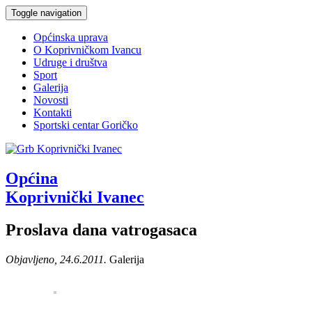
Toggle navigation
Općinska uprava
O Koprivničkom Ivancu
Udruge i društva
Sport
Galerija
Novosti
Kontakti
Sportski centar Goričko
Općina
Koprivnički Ivanec
Proslava dana vatrogasaca
Objavljeno, 24.6.2011.
Galerija