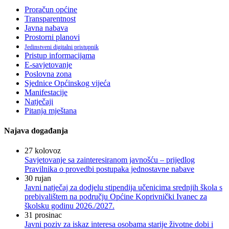
Proračun općine
Transparentnost
Javna nabava
Prostorni planovi
Jedinstveni digitalni pristupnik
Pristup informacijama
E-savjetovanje
Poslovna zona
Sjednice Općinskog vijeća
Manifestacije
Natječaji
Pitanja mještana
Najava događanja
27
kolovoz
Savjetovanje sa zainteresiranom javnošću – prijedlog
Pravilnika o provedbi postupaka jednostavne nabave
30
rujan
Javni natječaj za dodjelu stipendija učenicima srednjih škola s
prebivalištem na području Općine Koprivnički Ivanec za
školsku godinu 2026./2027.
31
prosinac
Javni poziv za iskaz interesa osobama starije životne dobi i