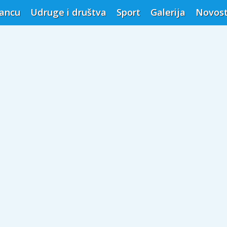
vancu
Udruge i društva
Sport
Galerija
Novost