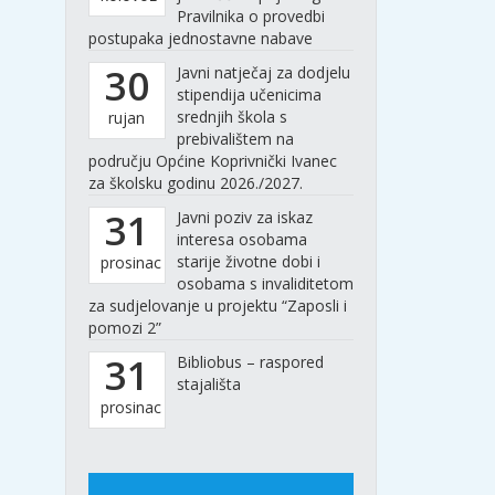
Pravilnika o provedbi
postupaka jednostavne nabave
30
Javni natječaj za dodjelu
stipendija učenicima
srednjih škola s
rujan
prebivalištem na
području Općine Koprivnički Ivanec
za školsku godinu 2026./2027.
31
Javni poziv za iskaz
interesa osobama
starije životne dobi i
prosinac
osobama s invaliditetom
za sudjelovanje u projektu “Zaposli i
pomozi 2”
31
Bibliobus – raspored
stajališta
prosinac